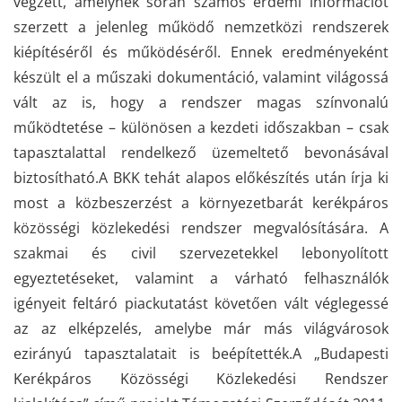
végzett, amelynek során számos érdemi információt
szerzett a jelenleg működő nemzetközi rendszerek
kiépítéséről és működéséről. Ennek eredményeként
készült el a műszaki dokumentáció, valamint világossá
vált az is, hogy a rendszer magas színvonalú
működtetése – különösen a kezdeti időszakban – csak
tapasztalattal rendelkező üzemeltető bevonásával
biztosítható.A BKK tehát alapos előkészítés után írja ki
most a közbeszerzést a környezetbarát kerékpáros
közösségi közlekedési rendszer megvalósítására. A
szakmai és civil szervezetekkel lebonyolított
egyeztetéseket, valamint a várható felhasználók
igényeit feltáró piackutatást követően vált véglegessé
az az elképzelés, amelybe már más világvárosok
ezirányú tapasztalatait is beépítették.A „Budapesti
Kerékpáros Közösségi Közlekedési Rendszer