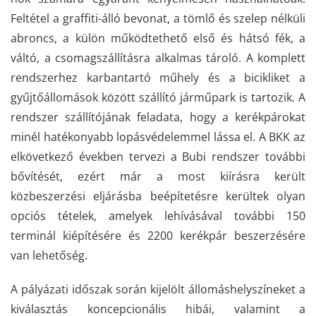
Feltétel a graffiti-álló bevonat, a tömlő és szelep nélküli
abroncs, a külön működtethető első és hátsó fék, a
váltó, a csomagszállításra alkalmas tároló. A komplett
rendszerhez karbantartó műhely és a bicikliket a
gyűjtőállomások között szállító járműpark is tartozik. A
rendszer szállítójának feladata, hogy a kerékpárokat
minél hatékonyabb lopásvédelemmel lássa el. A BKK az
elkövetkező években tervezi a Bubi rendszer további
bővítését, ezért már a most kiírásra került
közbeszerzési eljárásba beépítetésre kerültek olyan
opciós tételek, amelyek lehívásával további 150
terminál kiépítésére és 2200 kerékpár beszerzésére
van lehetőség.
A pályázati időszak során kijelölt állomáshelyszíneket a
kiválasztás koncepcionális hibái, valamint a