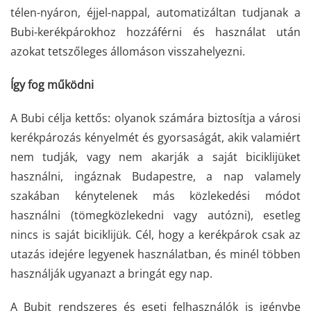
télen-nyáron, éjjel-nappal, automatizáltan tudjanak a
Bubi-kerékpárokhoz hozzáférni és használat után
azokat tetszőleges állomáson visszahelyezni.
Így fog működni
A Bubi célja kettős: olyanok számára biztosítja a városi
kerékpározás kényelmét és gyorsaságát, akik valamiért
nem tudják, vagy nem akarják a saját biciklijüket
használni, ingáznak Budapestre, a nap valamely
szakában kénytelenek más közlekedési módot
használni (tömegközlekedni vagy autózni), esetleg
nincs is saját biciklijük. Cél, hogy a kerékpárok csak az
utazás idejére legyenek használatban, és minél többen
használják ugyanazt a bringát egy nap.
A Bubit rendszeres és eseti felhasználók is igénybe