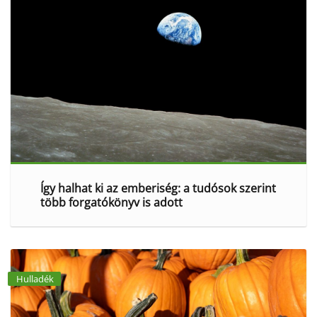
Így halhat ki az emberiség: a tudósok szerint
több forgatókönyv is adott
Hulladék