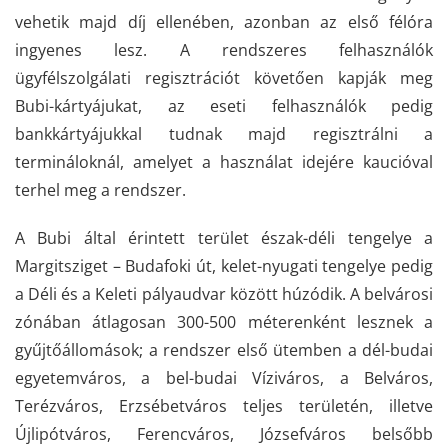
vehetik majd díj ellenében, azonban az első félóra
ingyenes lesz. A rendszeres felhasználók
ügyfélszolgálati regisztrációt követően kapják meg
Bubi-kártyájukat, az eseti felhasználók pedig
bankkártyájukkal tudnak majd regisztrálni a
termináloknál, amelyet a használat idejére kaucióval
terhel meg a rendszer.
A Bubi által érintett terület észak-déli tengelye a
Margitsziget – Budafoki út, kelet-nyugati tengelye pedig
a Déli és a Keleti pályaudvar között húzódik. A belvárosi
zónában átlagosan 300-500 méterenként lesznek a
gyűjtőállomások; a rendszer első ütemben a dél-budai
egyetemváros, a bel-budai Víziváros, a Belváros,
Terézváros, Erzsébetváros teljes területén, illetve
Újlipótváros, Ferencváros, Józsefváros belsőbb