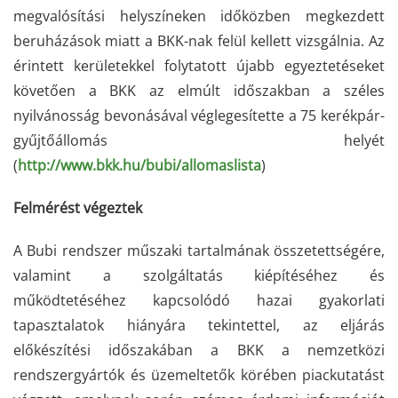
megvalósítási helyszíneken időközben megkezdett
beruházások miatt a BKK-nak felül kellett vizsgálnia. Az
érintett kerületekkel folytatott újabb egyeztetéseket
követően a BKK az elmúlt időszakban a széles
nyilvánosság bevonásával véglegesítette a 75 kerékpár-
gyűjtőállomás helyét
(
http://www.bkk.hu/bubi/allomaslista
)
Felmérést végeztek
A Bubi rendszer műszaki tartalmának összetettségére,
valamint a szolgáltatás kiépítéséhez és
működtetéséhez kapcsolódó hazai gyakorlati
tapasztalatok hiányára tekintettel, az eljárás
előkészítési időszakában a BKK a nemzetközi
rendszergyártók és üzemeltetők körében piackutatást