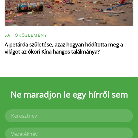
SAJTÓKÖZLEMÉNY
A petárda születése, azaz hogyan hódította meg a
világot az ókori Kína hangos találmánya?
Ne maradjon le
egy hírről sem