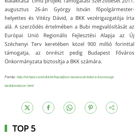
kialakítása” című projekt Támogatási Szerződését 2011.
augusztus 26-án György István főpolgármester-
helyettes és Vitézy Dávid, a BKK vezérigazgatója írta
alá. A szerződés értelmében a Bubi megvalósítását az
Európai Unió Regionális Fejlesztési Alapja az Új
Széchenyi Terv keretében közel 900 millió forinttal
támogatja, az önrészt pedig Budapest Főváros
Önkormányzata biztosítja a BKK számára.
Forrás:
http://richpoi.com/cikkek/hazai/jovo-tavasszal-indul-a-kozossegi-
biciklirendszer.html
TOP 5