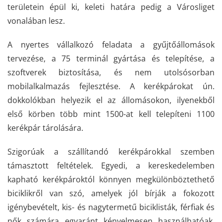
területein épül ki, keleti határa pedig a Városliget
vonalában lesz.
A nyertes vállalkozó feladata a gyűjtőállomások
tervezése, a 75 terminál gyártása és telepítése, a
szoftverek biztosítása, és nem utolsósorban
mobilalkalmazás fejlesztése. A kerékpárokat ún.
dokkolókban helyezik el az állomásokon, ilyenekből
első körben több mint 1500-at kell telepíteni 1100
kerékpár tárolására.
Szigorúak a szállítandó kerékpárokkal szemben
támasztott feltételek. Egyedi, a kereskedelemben
kapható kerékpároktól könnyen megkülönböztethető
biciklikről van szó, amelyek jól bírják a fokozott
igénybevételt, kis- és nagytermetű biciklisták, férfiak és
nők számára egyaránt kényelmesen használhatóak.