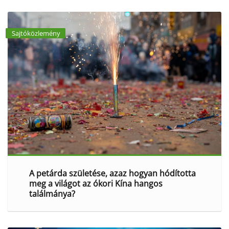
Sajtóközlemény
A petárda születése, azaz hogyan hódította
meg a világot az ókori Kína hangos
találmánya?