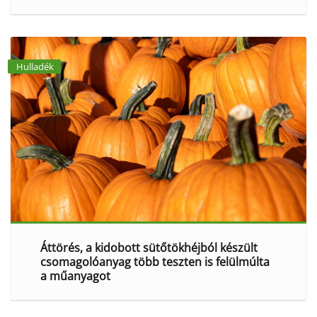
Hulladék
Áttörés, a kidobott sütőtökhéjból készült
csomagolóanyag több teszten is felülmúlta
a műanyagot