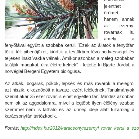
jelenthet
örömet,
hanem annak
az ezernyi
rovarnak is,
amely a
fenyőfával együtt a szobába kerül. "Ezek az állatok a fenyőfán
töltik téli pihenőjüket, kiürítik a testükben lévő nedvességet és
teljesen inaktívakká válnak. Amikor azonban a meleg szobában
találják magukat, újra életre kelnek" - fejtette ki Bjarte Jordal, a
norvégiai Bergeni Egyetem biológusa.
Az atkák, bogarak, pókok, lepkék és más rovarok a melegről
azt hiszik, elkezdődött a tavasz, ezért felélednek. Tanulmányok
szerint akár 25 ezer rovar is élhet egyetlen fán. Mindez azonban
nem ok az aggodalomra, mivel a legtöbb ilyen élőlény szabad
szemmel nem is látható és az ünnep ideje alatt kizárólag a
karácsonyfán tartózkodik.
Forrás:
http://index.hu/2012/karacsony/ezernyi_rovar_kerul_a_s