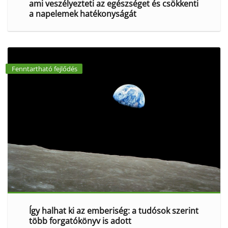
ami veszélyezteti az egészséget és csökkenti
a napelemek hatékonyságát
Fenntartható fejlődés
Így halhat ki az emberiség: a tudósok szerint
több forgatókönyv is adott