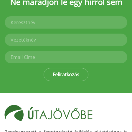
Ne maradjon le
egy hírről sem
Feliratkozás
Rendszerezett a fenntartható fejlődés oktatásához is