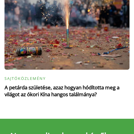
SAJTÓKÖZLEMÉNY
A petárda születése, azaz hogyan hódította meg a
világot az ókori Kína hangos találmánya?