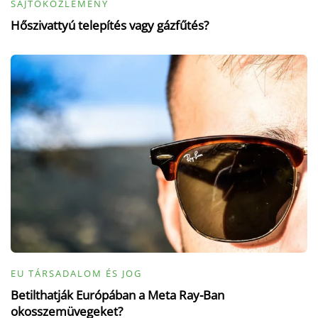
SAJTÓKÖZLEMÉNY
Hőszivattyú telepítés vagy gázfűtés?
EU TÁRSADALOM ÉS JOG
Betilthatják Európában a Meta Ray-Ban
okosszemüvegeket?