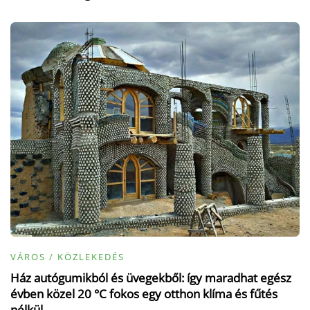
VÁROS / KÖZLEKEDÉS
Ház autógumikból és üvegekből: így maradhat egész
évben közel 20 °C fokos egy otthon klíma és fűtés
nélkül