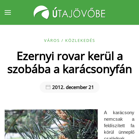
Fő tartalom átugrása
VÁROS / KÖZLEKEDÉS
Ezernyi rovar kerül a
szobába a karácsonyfán
2012. december 21
A karácsony
nemcsak a
feldíszített fa
körül ünneplő
családnak