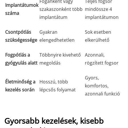
Foganként vagy
Teljes fogsor
Implantátumok
szakaszonként több
mindössze 4
száma
implantátum
implantátumon
Csontpótlás
Gyakran
Sok esetben
szükségessége
elengedhetetlen
elkerülhető
Fogpótlás a
Többnyire kivehető
Azonnali,
gyógyulás alatt
megoldás
rögzített fogsor
Gyors,
Életminőség a
Hosszú, több
komfortos,
kezelés során
lépcsős folyamat
azonnali funkció
Gyorsabb kezelések, kisebb