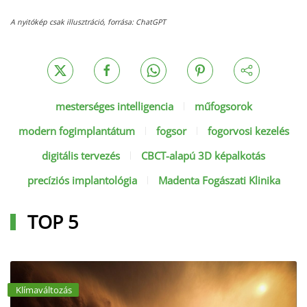
A nyitókép csak illusztráció, forrása: ChatGPT
mesterséges intelligencia
műfogsorok
modern fogimplantátum
fogsor
fogorvosi kezelés
digitális tervezés
CBCT-alapú 3D képalkotás
precíziós implantológia
Madenta Fogászati Klinika
TOP 5
Klímaváltozás