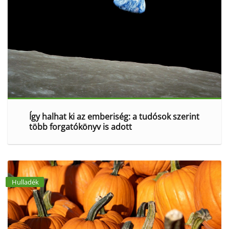
Így halhat ki az emberiség: a tudósok szerint
több forgatókönyv is adott
Hulladék