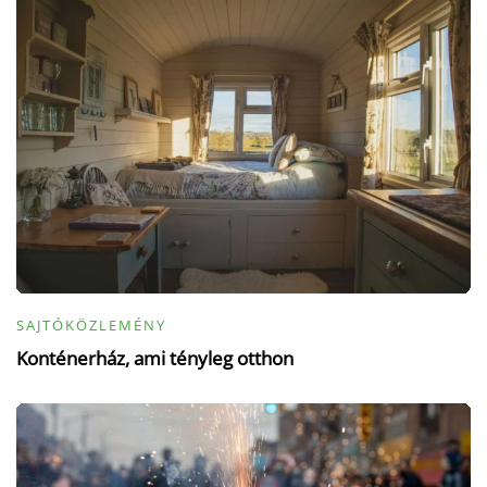
SAJTÓKÖZLEMÉNY
Konténerház, ami tényleg otthon