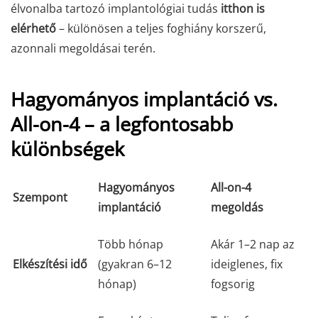
élvonalba tartozó implantológiai tudás
itthon is
elérhető
– különösen a teljes foghiány korszerű,
azonnali megoldásai terén.
Hagyományos implantáció vs.
All-on-4 – a legfontosabb
különbségek
Hagyományos
All-on-4
Szempont
implantáció
megoldás
Több hónap
Akár 1–2 nap az
Elkészítési idő
(gyakran 6–12
ideiglenes, fix
hónap)
fogsorig