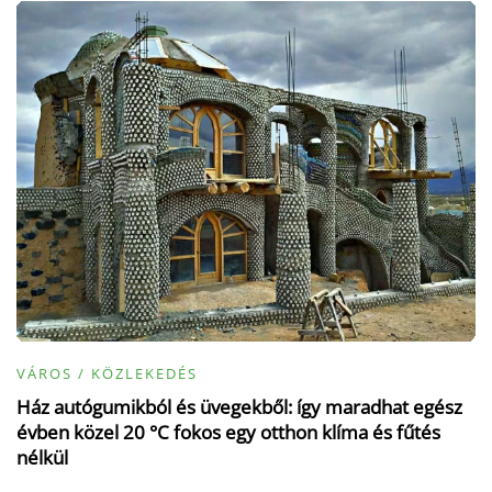
VÁROS / KÖZLEKEDÉS
Ház autógumikból és üvegekből: így maradhat egész
évben közel 20 °C fokos egy otthon klíma és fűtés
nélkül