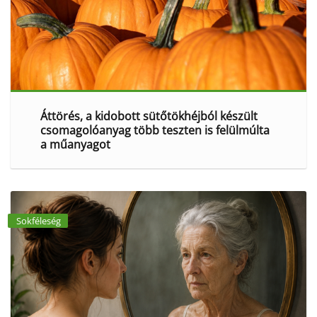
Áttörés, a kidobott sütőtökhéjból készült
csomagolóanyag több teszten is felülmúlta
a műanyagot
Sokféleség