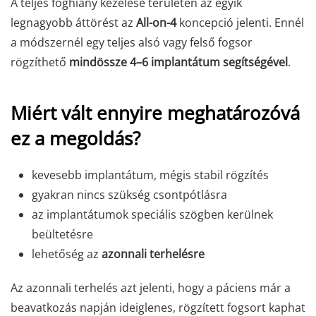
A teljes foghiány kezelése területén az egyik
legnagyobb áttörést az
All-on-4
koncepció jelenti. Ennél
a módszernél egy teljes alsó vagy felső fogsor
rögzíthető
mindössze 4–6 implantátum segítségével
.
Miért vált ennyire meghatározóvá
ez a megoldás?
kevesebb implantátum, mégis stabil rögzítés
gyakran nincs szükség csontpótlásra
az implantátumok speciális szögben kerülnek
beültetésre
lehetőség az
azonnali terhelésre
Az azonnali terhelés azt jelenti, hogy a páciens már a
beavatkozás napján ideiglenes, rögzített fogsort kaphat