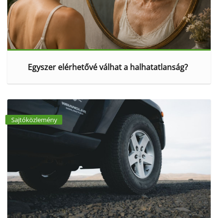
Egyszer elérhetővé válhat a halhatatlanság?
Sajtóközlemény