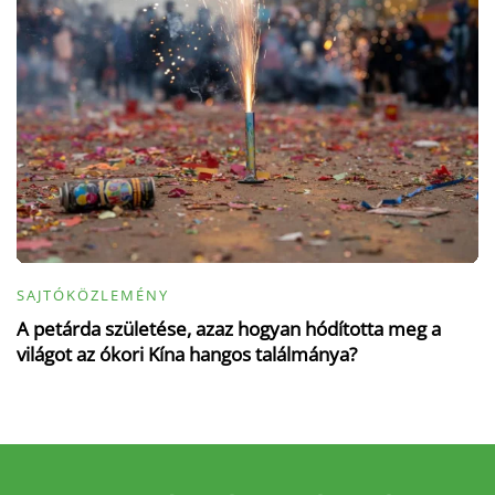
SAJTÓKÖZLEMÉNY
A petárda születése, azaz hogyan hódította meg a
világot az ókori Kína hangos találmánya?