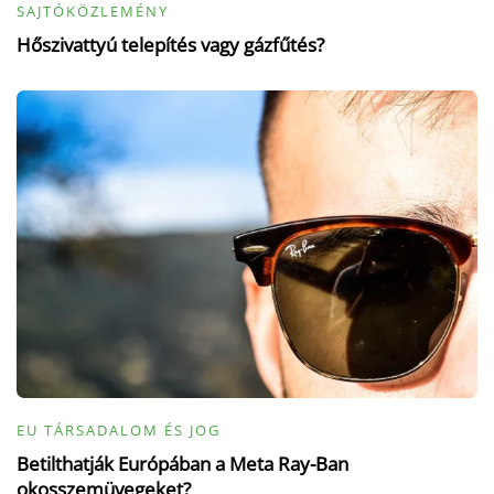
SAJTÓKÖZLEMÉNY
Hőszivattyú telepítés vagy gázfűtés?
EU TÁRSADALOM ÉS JOG
Betilthatják Európában a Meta Ray-Ban
okosszemüvegeket?