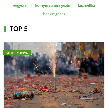
vegyszer
környezetszennyezés
kozmetika
bőr öregedés
TOP 5
Sajtóközlemény