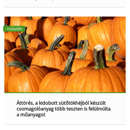
Hulladék
Áttörés, a kidobott sütőtökhéjból készült
csomagolóanyag több teszten is felülmúlta
a műanyagot