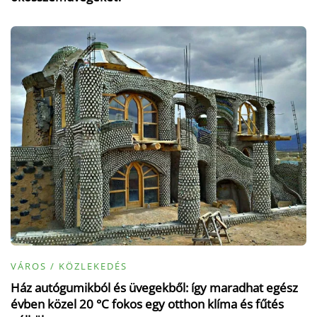
VÁROS / KÖZLEKEDÉS
Ház autógumikból és üvegekből: így maradhat egész
évben közel 20 °C fokos egy otthon klíma és fűtés