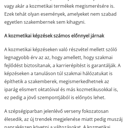
vagy akár a kozmetikai termékek megismerésére is.
Ezek tehát olyan események, amelyeket nem szabad
egyetlen szakembernek sem kihagyni.
A kozmetikai képzések számos előnnyel járnak
A kozmetikai képzéseken való részvétel mellett szóló
legnagyobb érv az az, hogy amellett, hogy szakmai
fejlődést biztosítanak, a karrierépítést is garantálják. A
képzéseken a tanuláson túl szakmai hálózatukat is
építhetik a szakemberek, megismerkedhetnek az
iparág elismert oktatóival és más kozmetikusokkal is,
ez pedig a jövő szempontjából is előnyös lehet.
A szépségiparban jelenlévő verseny fokozatosan
élesedik, az új trendek megjelenése miatt pedig muszáj
naprakészen követni a változásokat. A kozmetikai