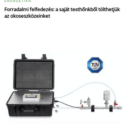
ENERGETIKA
Forradalmi felfedezés: a saját testhőnkből tölthetjük
az okoseszközeinket