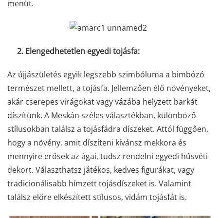
menüt.
2. Elengedhetetlen egyedi tojásfa:
Az újjászületés egyik legszebb szimbóluma a bimbózó
természet mellett, a tojásfa. Jellemzően élő növényeket,
akár cserepes virágokat vagy vázába helyzett barkát
díszítünk. A Meskán széles választékban, különböző
stílusokban találsz a tojásfádra díszeket. Attól függően,
hogy a növény, amit díszíteni kívánsz mekkora és
mennyire erősek az ágai, tudsz rendelni egyedi húsvéti
dekort. Választhatsz játékos, kedves figurákat, vagy
tradicionálisabb hímzett tojásdíszeket is. Valamint
találsz előre elkészített stílusos, vidám tojásfát is.