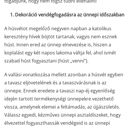
fogadjunk, hogy nem fogsz tudni ellenállni!
1. Dekoráció vendégfogadásra az ünnepi időszakban
A húsvétot megelőző negyven napban a katolikus
keresztény hívek böjtöt tartanak, vagyis nem esznek
húst. Innen ered az ünnep elnevezése is, hiszen a
koplalást egy két napos lakoma váltja fel, ahol ismét
szabad húst fogyasztani (húst „venni”).
A vallási vonatkozása mellett azonban a húsvét egyben
a tavasz eljövetelének és a tavaszvárásnak is az
ünnepe. Ennek eredete a tavaszi nap-éj egyenlőség
idején tartott termékenységi ünnepekre vezethető
vissza, amelynek elemei a feltámadás, az újjászületés.
Válassz egyedi, kézműves ünnepi asztaldíszeket, hogy
élvezettel fogyaszthassák vendégeid is az ünnepi