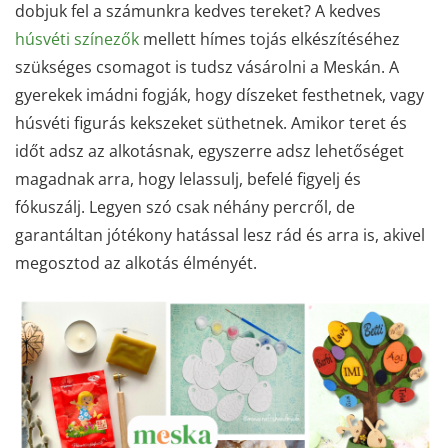
dobjuk fel a számunkra kedves tereket? A kedves
húsvéti színezők
mellett hímes tojás elkészítéséhez
szükséges csomagot is tudsz vásárolni a Meskán. A
gyerekek imádni fogják, hogy díszeket festhetnek, vagy
húsvéti figurás kekszeket süthetnek. Amikor teret és
időt adsz az alkotásnak, egyszerre adsz lehetőséget
magadnak arra, hogy lelassulj, befelé figyelj és
fókuszálj. Legyen szó csak néhány percről, de
garantáltan jótékony hatással lesz rád és arra is, akivel
megosztod az alkotás élményét.