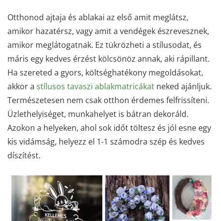
Otthonod ajtaja és ablakai az első amit meglátsz,
amikor hazatérsz, vagy amit a vendégek észrevesznek,
amikor meglátogatnak. Ez tükrözheti a stílusodat, és
máris egy kedves érzést kölcsönöz annak, aki rápillant.
Ha szereted a gyors, költséghatékony megoldásokat,
akkor a
stílusos tavaszi ablakmatricákat
neked ajánljuk.
Természetesen nem csak otthon érdemes felfrissíteni.
Üzlethelyiséget, munkahelyet is bátran dekoráld.
Azokon a helyeken, ahol sok időt töltesz és jól esne egy
kis vidámság, helyezz el 1-1 számodra szép és kedves
díszítést.