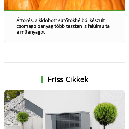
Áttörés, a kidobott sütőtökhéjból készült
csomagolóanyag több teszten is felülmúlta
a műanyagot
Friss Cikkek