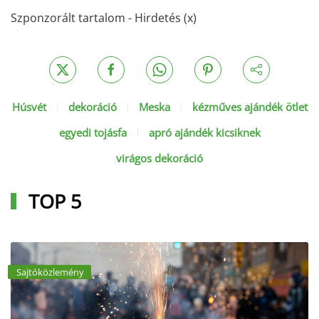
Szponzorált tartalom - Hirdetés (x)
Húsvét
dekoráció
Meska
kézműves ajándék ötlet
egyedi tojásfa
apró ajándék kicsiknek
virágos dekoráció
TOP 5
Sajtóközlemény