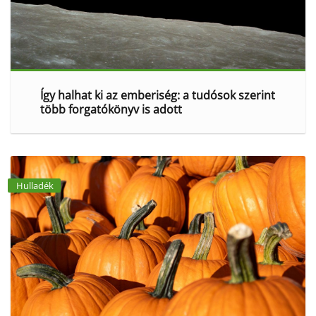
Így halhat ki az emberiség: a tudósok szerint
több forgatókönyv is adott
Hulladék