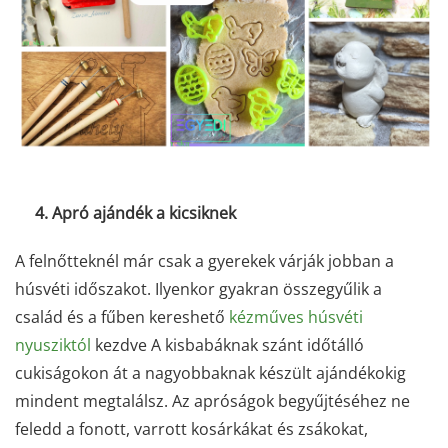
4. Apró ajándék a kicsiknek
A felnőtteknél már csak a gyerekek várják jobban a
húsvéti időszakot. Ilyenkor gyakran összegyűlik a
család és a fűben kereshető
kézműves húsvéti
nyusziktól
kezdve A kisbabáknak szánt időtálló
cukiságokon át a nagyobbaknak készült ajándékokig
mindent megtalálsz. Az apróságok begyűjtéséhez ne
feledd a fonott, varrott kosárkákat és zsákokat,