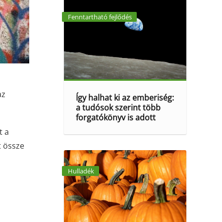
Fenntartható fejlődés
az
Így halhat ki az emberiség:
a tudósok szerint több
forgatókönyv is adott
t a
t össze
Hulladék