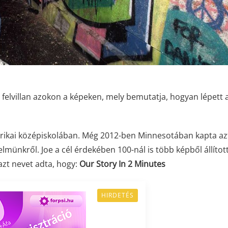
felvillan azokon a képeken, mely bemutatja, hogyan lépett 
merikai középiskolában. Még 2012-ben Minnesotában kapta az
elmünkről. Joe a cél érdekében 100-nál is több képből állítot
azt nevet adta, hogy:
Our Story In 2 Minutes
HIRDETÉS