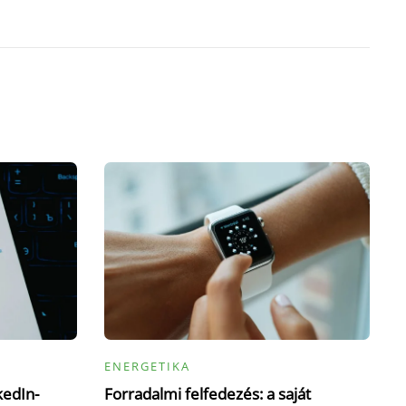
ENERGETIKA
kedIn-
Forradalmi felfedezés: a saját