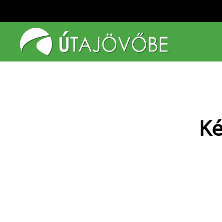
Fő tartalom átugrása
Ké