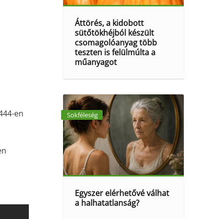
Áttörés, a kidobott
sütőtökhéjból készült
csomagolóanyag több
teszten is felülmúlta a
műanyagot
 444-en
Sokféleség
en
Egyszer elérhetővé válhat
a halhatatlanság?