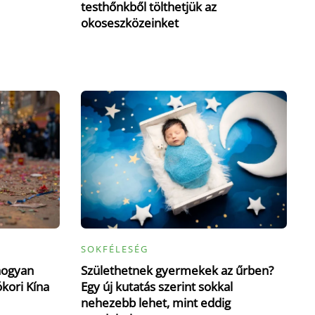
testhőnkből tölthetjük az
okoseszközeinket
SOKFÉLESÉG
hogyan
Születhetnek gyermekek az űrben?
ókori Kína
Egy új kutatás szerint sokkal
nehezebb lehet, mint eddig