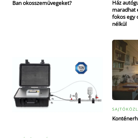
Ház autógu
Ban okosszemüvegeket?
maradhat e
fokos egy 
nélkül
SAJTÓKÖZ
Konténerhá