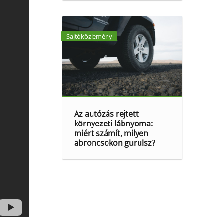
Sajtóközlemény
Az autózás rejtett
környezeti lábnyoma:
miért számít, milyen
abroncsokon gurulsz?