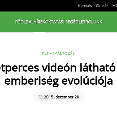
Keresés
Címkék
Mé
FŐOLDAL
HÍREK
OKTATÁSI SEGÉDLET
RÓLUNK
KLÍMAVÁLTOZÁS
tperces videón látható
emberiség evolúciója
2015. december 20