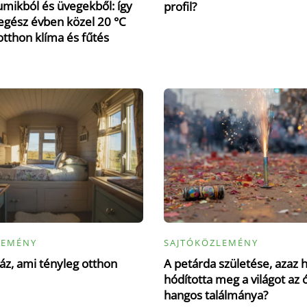
mikból és üvegekből: így
profil?
gész évben közel 20 °C
otthon klíma és fűtés
LEMÉNY
SAJTÓKÖZLEMÉNY
z, ami tényleg otthon
A petárda születése, azaz 
hódította meg a világot az 
hangos találmánya?