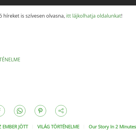
ó híreket is szívesen olvasna,
itt lájkolhatja oldalunkat
!
RTÉNELME
Z EMBER JÖTT
VILÁG TÖRTÉNELME
Our Story In 2 Minute