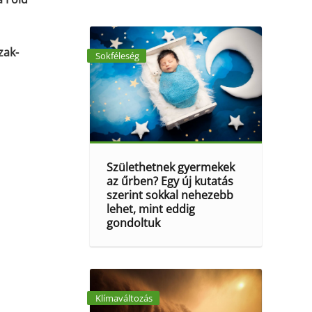
zak-
Sokféleség
Születhetnek gyermekek
az űrben? Egy új kutatás
szerint sokkal nehezebb
lehet, mint eddig
gondoltuk
Klímaváltozás