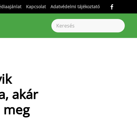
diaajánlat
Kapcsolat
Adatvédelmi tájékoztató
ik
a, akár
n meg