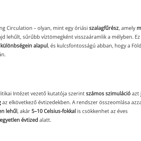
g Circulation – olyan, mint egy óriási
szalagfűrész
, amely
m
ajd lehűlt, sűrűbb víztömegként visszaáramlik a mélyben. Ez
 különbségein alapul
, és kulcsfontosságú abban, hogy a Föl
án.
litikai Intézet vezető kutatója szerint
számos szimuláció
azt j
g
az elkövetkező évtizedekben. A rendszer összeomlása azza
en lehűl
, akár
5–10 Celsius-fokkal
is csökkenhet az éves
egyetlen évtized
alatt.