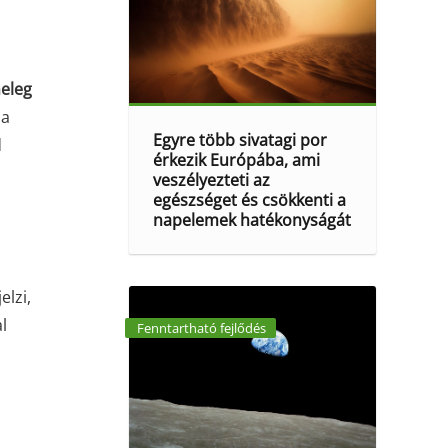
eleg
 a
Egyre több sivatagi por
d
érkezik Európába, ami
veszélyezteti az
egészséget és csökkenti a
napelemek hatékonyságát
elzi,
l
Fenntartható fejlődés