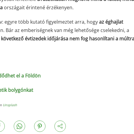
pa
országait érintené érzékenyen.
yv: egyre több kutató figyelmeztet arra, hogy
az éghajlat
. Bár az emberiségnek van még lehetősége cselekedni, a
 következő évtizedek időjárása nem fog hasonlítani a múltr
dődhet el a Földön
etik bolygónkat
on
Unsplash