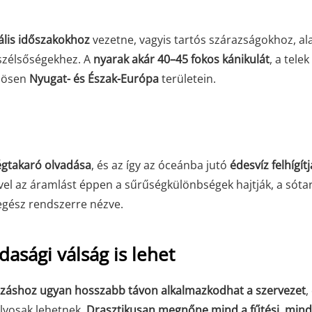
nális időszakokhoz
vezetne, vagyis tartós szárazságokhoz, a
szélsőségekhez. A
nyarak akár 40–45 fokos kánikulát
, a tele
nösen
Nyugat- és Észak-Európa
területein.
jégtakaró olvadása
, és az így az óceánba jutó
édesvíz felhígít
el az áramlást éppen a sűrűségkülönbségek hajtják, a sóta
egész rendszerre nézve.
asági válság is lehet
záshoz ugyan hosszabb távon alkalmazkodhat a szervezet
,
lyosak lehetnek.
Drasztikusan megnőne mind a fűtési, mind