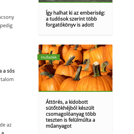
Így halhat ki az emberiség:
lacsony
a tudósok szerint több
forgatókönyv is adott
k pedig
Hulladék
ja a sós
rtalom
Áttörés, a kidobott
sütőtökhéjból készült
csomagolóanyag több
teszten is felülmúlta a
 de az
műanyagot
 a