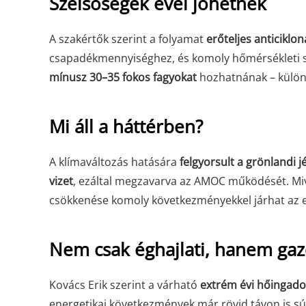
Szélsőségek évei jöhetnek
A szakértők szerint a folyamat
erőteljes anticiklo
csapadékmennyiséghez, és komoly hőmérsékleti 
mínusz 30–35 fokos fagyokat
hozhatnának – külö
Mi áll a háttérben?
A klímaváltozás hatására
felgyorsult a grönlandi 
vizet
, ezáltal megzavarva az AMOC működését. Miv
csökkenése komoly következményekkel járhat az 
Nem csak éghajlati, hanem gazd
Kovács Erik szerint a várható
extrém évi hőingado
energetikai következmények már rövid távon is sú