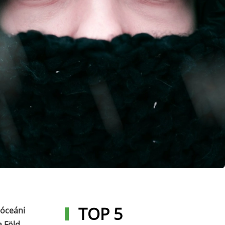
TOP 5
-óceáni
a Föld