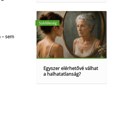
Sokféleség
a – sem
Egyszer elérhetővé válhat
a halhatatlanság?