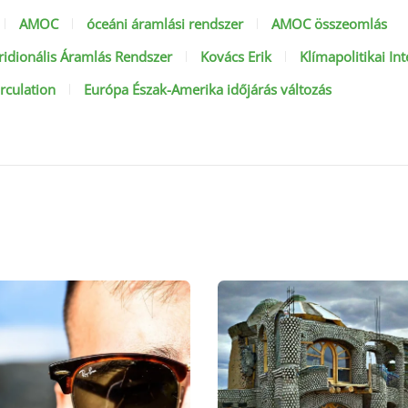
AMOC
óceáni áramlási rendszer
AMOC összeomlás
ridionális Áramlás Rendszer
Kovács Erik
Klímapolitikai Int
rculation
Európa Észak-Amerika időjárás változás