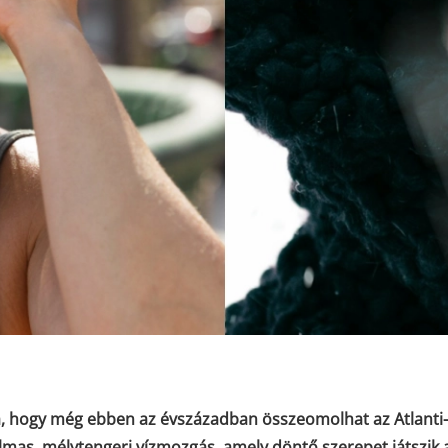
, hogy még ebben az évszázadban összeomolhat az Atlanti
mas, mélytengeri vízmozgás, amely döntő szerepet játszik 