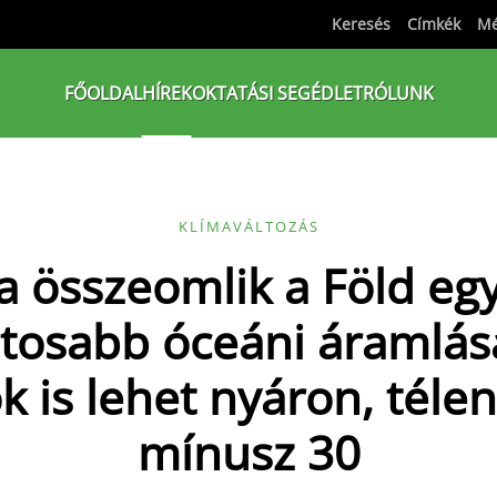
Keresés
Címkék
Mé
FŐOLDAL
HÍREK
OKTATÁSI SEGÉDLET
RÓLUNK
KLÍMAVÁLTOZÁS
a összeomlik a Föld egy
tosabb óceáni áramlás
ok is lehet nyáron, téle
mínusz 30