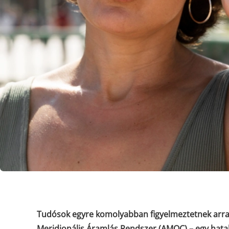
Tudósok egyre komolyabban figyelmeztetnek arra
Meridionális Áramlás Rendszer (AMOC) – egy hatal