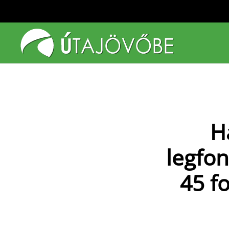
Fő tartalom átugrása
H
legfon
45 f