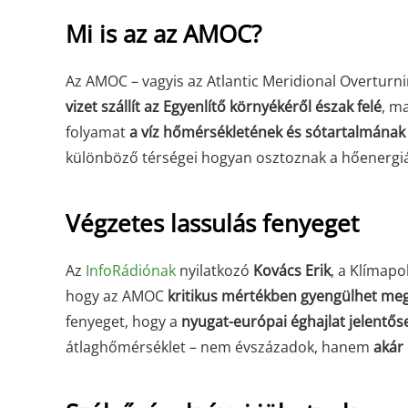
Mi is az az AMOC?
Az AMOC – vagyis az Atlantic Meridional Overturnin
vizet szállít az Egyenlítő környékéről észak felé
, m
folyamat
a víz hőmérsékletének és sótartalmának
különböző térségei hogyan osztoznak a hőenergi
Végzetes lassulás fenyeget
Az
InfoRádiónak
nyilatkozó
Kovács Erik
, a Klímapo
hogy az AMOC
kritikus mértékben gyengülhet me
fenyeget, hogy a
nyugat-európai éghajlat jelentős
átlaghőmérséklet – nem évszázadok, hanem
akár 