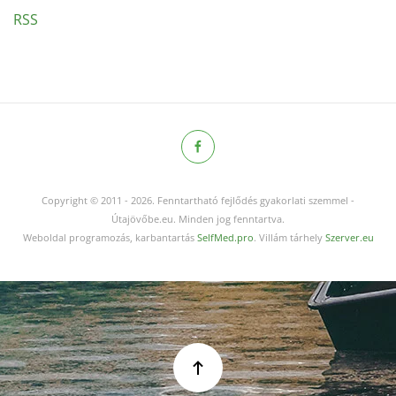
RSS
Copyright © 2011
-
2026.
Fenntartható fejlődés gyakorlati szemmel -
Útajövőbe.eu. Minden jog fenntartva.
Weboldal programozás, karbantartás
SelfMed.pro
. Villám tárhely
Szerver.eu