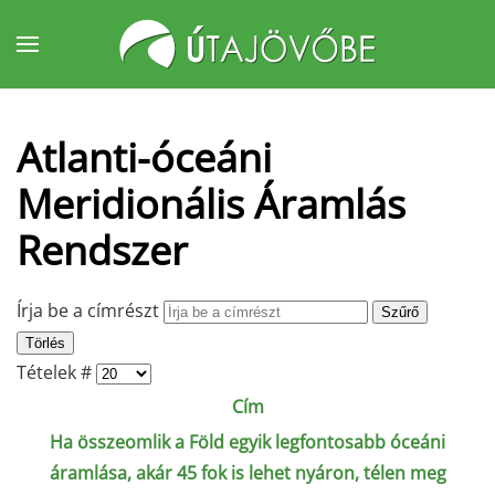
Fő tartalom átugrása
Atlanti-óceáni
Meridionális Áramlás
Rendszer
Írja be a címrészt
Szűrő
Törlés
Tételek #
Cím
Ha összeomlik a Föld egyik legfontosabb óceáni
áramlása, akár 45 fok is lehet nyáron, télen meg