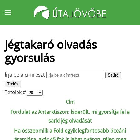
Fő tartalom átugrása
jégtakaró olvadás
gyorsulás
Írja be a címrészt
Szűrő
Törlés
Tételek #
Cím
Fordulat az Antarktiszon: kiderült, mi gyorsítja fel a
sarki jég olvadását
Ha összeomlik a Föld egyik legfontosabb óceáni
áramlása, akár 45 fok is lehet nyáron, télen meg