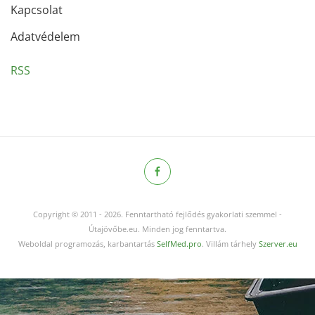
Kapcsolat
Adatvédelem
RSS
Copyright © 2011
-
2026.
Fenntartható fejlődés gyakorlati szemmel -
Útajövőbe.eu. Minden jog fenntartva.
Weboldal programozás, karbantartás
SelfMed.pro
. Villám tárhely
Szerver.eu