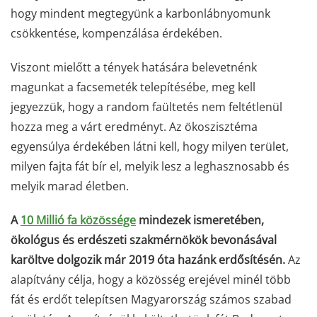
hogy mindent megtegyünk a karbonlábnyomunk
csökkentése, kompenzálása érdekében.
Viszont mielőtt a tények hatására belevetnénk
magunkat a facsemeték telepítésébe, meg kell
jegyezzük, hogy a random faültetés nem feltétlenül
hozza meg a várt eredményt. Az ökoszisztéma
egyensúlya érdekében látni kell, hogy milyen terület,
milyen fajta fát bír el, melyik lesz a leghasznosabb és
melyik marad életben.
A
10 Millió fa közössége
mindezek ismeretében,
ökológus és erdészeti szakmérnökök bevonásával
karöltve​ dolgozik már 2019 óta hazánk erdősítésén.
Az
alapítvány célja, hogy a közösség erejével minél több
fát és erdőt telepítsen Magyarország számos szabad