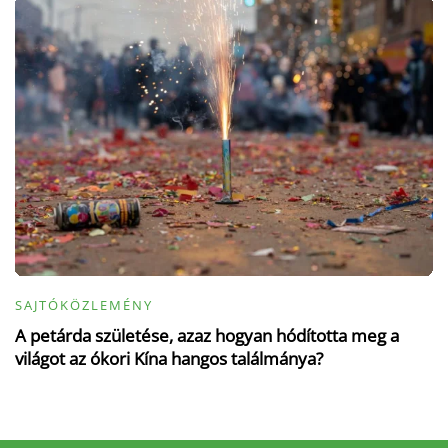
SAJTÓKÖZLEMÉNY
A petárda születése, azaz hogyan hódította meg a
világot az ókori Kína hangos találmánya?