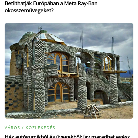
Betilthatják Európában a Meta Ray-Ban
okosszemüvegeket?
VÁROS / KÖZLEKEDÉS
Ház autógumikból és üvegekből: így maradhat egész