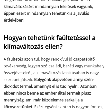
klímaváltozásért mindannyian felelősek vagyunk,
éppen ezért mindannyian tehetünk is a javulás
érdekében!
Hogyan tehetünk faültetéssel a
klímaváltozás ellen?
A faültetés azon túl, hogy rendkívül jó csapatépítő
tevékenység, legyen szó családi, baráti vagy munkahelyi
összejövetelről, a klímaváltozás lassításában is nagy
szerepet játszik.
Bolygónk alapvetően annyi szén-
dioxidot termel, amennyit el is tud nyelni. Azonban
ebben nincs benne az
ember által termelt plusz
mennyiség, ami már küzdelemre sarkallja a
környezetünket.
Ezért egyéni szinten is nagyon fontos,