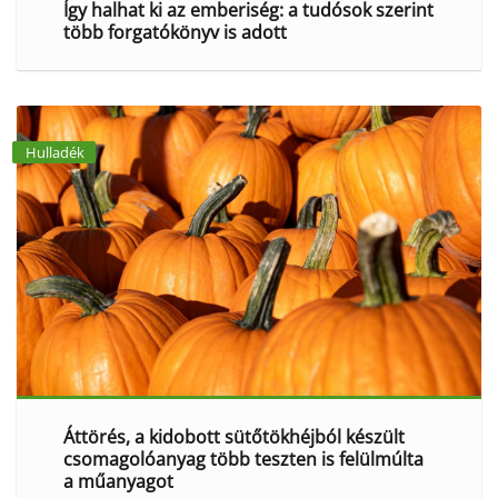
Így halhat ki az emberiség: a tudósok szerint
több forgatókönyv is adott
Hulladék
Áttörés, a kidobott sütőtökhéjból készült
csomagolóanyag több teszten is felülmúlta
a műanyagot