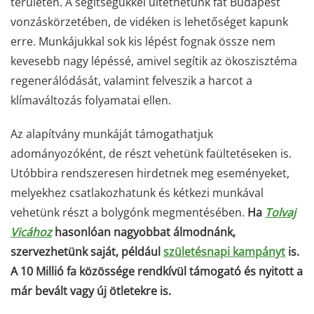
területén. A segítségükkel ültethetünk fát Budapest
vonzáskörzetében, de vidéken is lehetőséget kapunk
erre. Munkájukkal sok kis lépést fognak össze nem
kevesebb nagy lépéssé, amivel segítik az ökoszisztéma
regenerálódását, valamint felveszik a harcot a
klímaváltozás folyamatai ellen.
Az alapítvány munkáját támogathatjuk
adományozóként, de részt vehetünk faültetéseken is.
Utóbbira rendszeresen hirdetnek meg eseményeket,
melyekhez csatlakozhatunk és kétkezi munkával
vehetünk részt a bolygónk megmentésében.
Ha
Tolvaj
Vicához
hasonlóan nagyobbat álmodnánk,
szervezhetünk saját, például
születésnapi kampányt
is.
A 10 Millió fa közössége rendkívül támogató és nyitott a
már bevált vagy új ötletekre is.