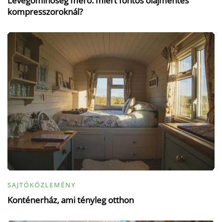
Levegőminőség mérő: miért fontos olajmentes
kompresszoroknál?
SAJTÓKÖZLEMÉNY
Konténerház, ami tényleg otthon