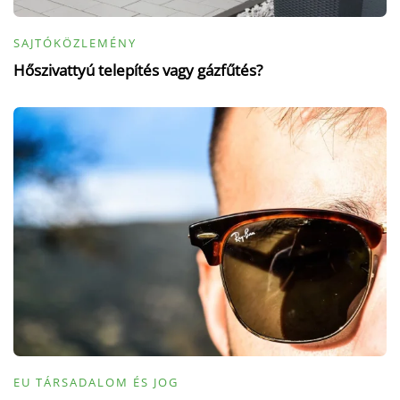
SAJTÓKÖZLEMÉNY
Hőszivattyú telepítés vagy gázfűtés?
EU TÁRSADALOM ÉS JOG