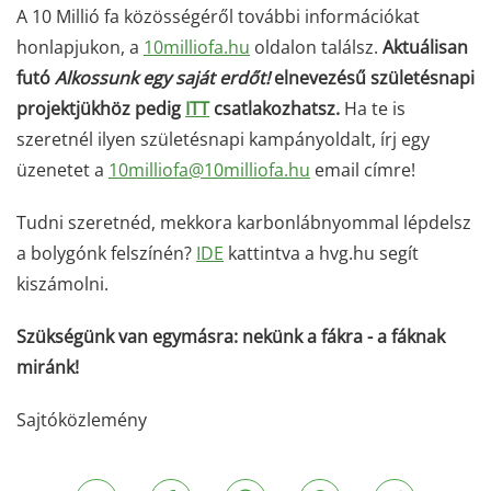
A 10 Millió fa közösségéről további információkat
honlapjukon, a
10milliofa.hu
oldalon találsz.
Aktuálisan
futó
Alkossunk egy saját erdőt!
elnevezésű születésnapi
projektjükhöz pedig
ITT
csatlakozhatsz.
Ha te is
szeretnél ilyen születésnapi kampányoldalt, írj egy
üzenetet a
10milliofa@10milliofa.hu
email címre!
Tudni szeretnéd, mekkora karbonlábnyommal lépdelsz
a bolygónk felszínén?
IDE
kattintva a hvg.hu segít
kiszámolni.
Szükségünk van egymásra: nekünk a fákra - a fáknak
miránk!
Sajtóközlemény