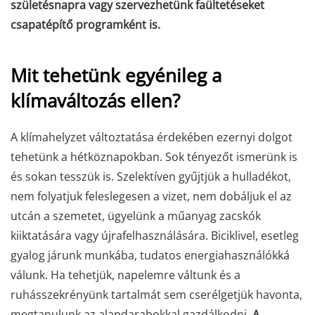
születésnapra vagy szervezhetünk faültetéseket
csapatépítő programként is.
Mit tehetünk egyénileg a
klímaváltozás ellen?
A klímahelyzet változtatása érdekében ezernyi dolgot
tehetünk a hétköznapokban. Sok tényezőt ismerünk is
és sokan tesszük is. Szelektíven gyűjtjük a hulladékot,
nem folyatjuk feleslegesen a vizet, nem dobáljuk el az
utcán a szemetet, ügyelünk a műanyag zacskók
kiiktatására vagy újrafelhasználására. Biciklivel, esetleg
gyalog járunk munkába, tudatos energiahasználókká
válunk. Ha tehetjük, napelemre váltunk és a
ruhásszekrényünk tartalmát sem cserélgetjük havonta,
megtanulunk az alapdarabokkal gazdálkodni.
A