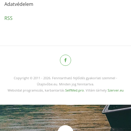
Adatvédelem
RSS
Copyright © 2011
-
2026.
Fenntartható fejlődés gyakorlati szemmel -
Útajövőbe.eu. Minden jog fenntartva.
Weboldal programozás, karbantartás
SelfMed.pro
. Villám tárhely
Szerver.eu