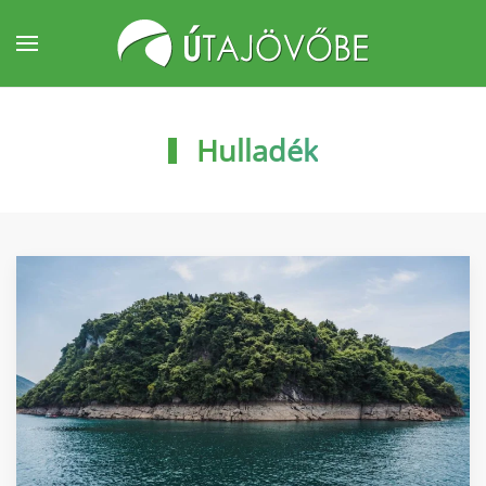
Fő tartalom átugrása
Hulladék