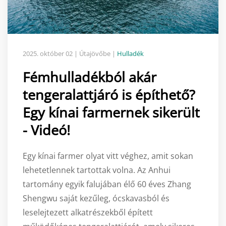
2025. október 02
| Útajövőbe |
Hulladék
Fémhulladékból akár
tengeralattjáró is építhető?
Egy kínai farmernek sikerült
- Videó!
Egy kínai farmer olyat vitt véghez, amit sokan
lehetetlennek tartottak volna. Az Anhui
tartomány egyik falujában élő 60 éves Zhang
Shengwu saját kezűleg, ócskavasból és
leselejtezett alkatrészekből épített