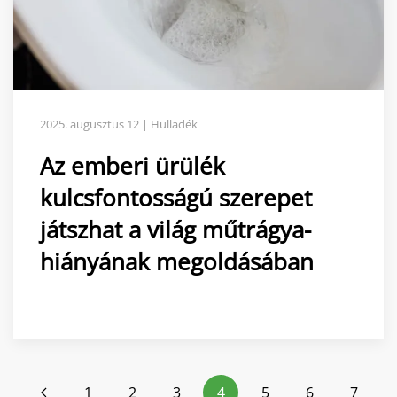
2025. augusztus 12 | Hulladék
Az emberi ürülék
kulcsfontosságú szerepet
játszhat a világ műtrágya-
hiányának megoldásában
1
2
3
4
5
6
7