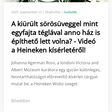
2025. szeptember 25
| Útajövőbe |
Hulladék
A kiürült sörösüveggel mint
egyfajta téglával anno ház is
építhető lett volna? - Videó
a Heineken kísérletéről!
Johanna Agerman Ross, a londoni Victoria and
Albert Múzeum kurátora egy igazán különleges,
fenntarthatóságot előrevetítő kísérleti tárgyat
mutat be: a Heineken Wobo üveget.
Bővebben