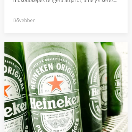
működőképes tengeralattjárót, amely sikeres…
Bővebben