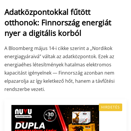
Adatközpontokkal fűtött
otthonok: Finnország energiát
nyer a digitális korból
A Bloomberg május 14-i cikke szerint a „Nordi­kok
energiagyáraivá” váltak az adatközpontok. Ezek az
energiaéhes létesítmények hatalmas elektromos
kapacitást igényelnek — Finnország azonban nem
elpazarolja az így keletkező hőt, hanem a távfűtési
rendszerbe vezeti.
HIRDETÉS