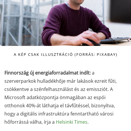
A KÉP CSAK ILLUSZTRÁCIÓ (FORRÁS: PIXABAY)
Finnország új energiaforradalmat indít:
a
szerverparkok hulladékhője már lakások ezreit fűti,
csökkentve a szénfelhasználást és az emissziót. A
Microsoft adatközpontja önmagában az espói
otthonok 40%-át láthatja el távfűtéssel, bizonyítva,
hogy a digitális infrastruktúra fenntartható városi
hőforrássá válha, írja a
Helsinki Times
.