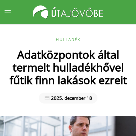
Fő tartalom átugrása
HULLADÉK
Adatközpontok által
termelt hulladékhővel
fűtik finn lakások ezreit
2025. december 18