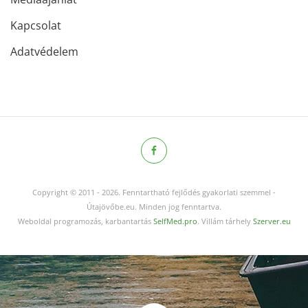
Kapcsolat
Adatvédelem
Copyright © 2011
-
2026.
Fenntartható fejlődés gyakorlati szemmel -
Útajövőbe.eu. Minden jog fenntartva.
Weboldal programozás, karbantartás
SelfMed.pro
. Villám tárhely
Szerver.eu