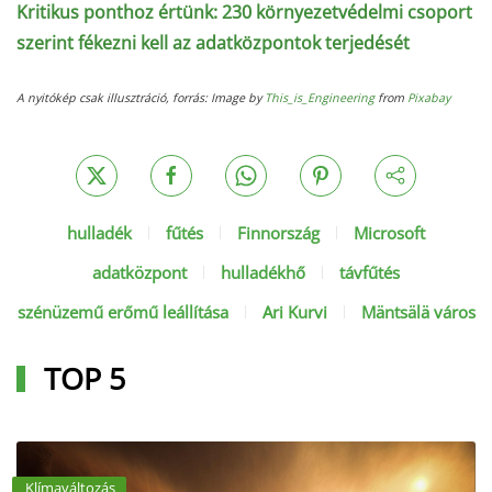
Kritikus ponthoz értünk: 230 környezetvédelmi csoport
szerint fékezni kell az adatközpontok terjedését
A nyitókép csak illusztráció, forrás: Image by
This_is_Engineering
from
Pixabay
hulladék
fűtés
Finnország
Microsoft
adatközpont
hulladékhő
távfűtés
szénüzemű erőmű leállítása
Ari Kurvi
Mäntsälä város
TOP 5
Klímaváltozás