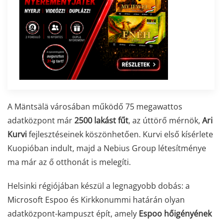
A Mäntsälä városában működő 75 megawattos
adatközpont már
2500 lakást fűt
, az úttörő mérnök,
Ari
Kurvi
fejlesztéseinek köszönhetően. Kurvi első kísérlete
Kuopióban indult, majd a Nebius Group létesítménye
ma már az ő otthonát is melegíti.
Helsinki régiójában készül a legnagyobb dobás: a
Microsoft Espoo és Kirkkonummi határán olyan
adatközpont-kampuszt épít, amely
Espoo hőigényének