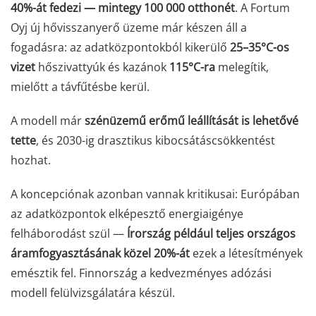
40%-át fedezi — mintegy 100 000 otthonét
. A Fortum
Oyj új hővisszanyerő üzeme már készen áll a
fogadásra: az adatközpontokból kikerülő
25–35°C-os
vizet
hőszivattyúk és kazánok
115°C-ra
melegítik,
mielőtt a távfűtésbe kerül.
A modell már
szénüzemű erőmű leállítását is lehetővé
tette
, és 2030-ig drasztikus kibocsátáscsökkentést
hozhat.
A koncepciónak azonban vannak kritikusai: Európában
az adatközpontok elképesztő energiaigénye
felháborodást szül —
Írország például teljes országos
áramfogyasztásának közel 20%-át
ezek a létesítmények
emésztik fel. Finnország a kedvezményes adózási
modell felülvizsgálatára készül.