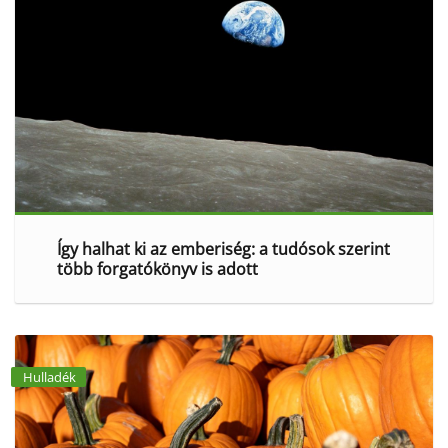
Így halhat ki az emberiség: a tudósok szerint
több forgatókönyv is adott
Hulladék