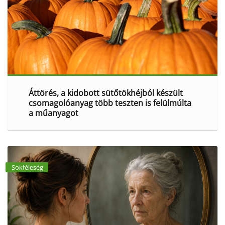
Áttörés, a kidobott sütőtökhéjból készült
csomagolóanyag több teszten is felülmúlta
a műanyagot
Sokféleség