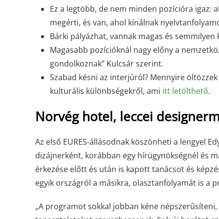
Ez a legtöbb, de nem minden pozícióra igaz: a
megérti, és van, ahol kínálnak nyelvtanfolyamo
Bárki pályázhat, vannak magas és semmilyen k
Magasabb pozícióknál nagy előny a nemzetközi
gondolkoznak” Kulcsár szerint.
Szabad késni az interjúról? Mennyire öltözzek 
kulturális különbségekről, ami
itt letölthető
.
Norvég hotel, leccei designer
Az első EURES-állásodnak köszönheti a lengyel Ed
dizájnerként, korábban egy hírügynökségnél és 
érkezése előtt és után is kapott tanácsot és képz
egyik országról a másikra, olasztanfolyamát is a 
„A programot sokkal jobban kéne népszerűsíteni, ho