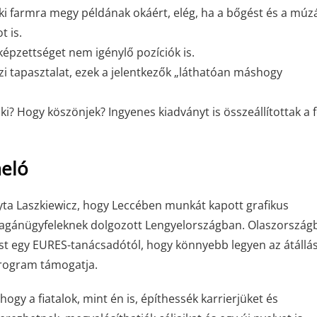
ki farmra megy példának okáért, elég, ha a bőgést és a múz
t is.
épzettséget nem igénylő pozíciók is.
 tapasztalat, ezek a jelentkezők „láthatóan máshogy
ki? Hogy köszönjek? Ingyenes kiadványt is összeállítottak a 
meló
yta Laszkiewicz, hogy Leccében munkát kapott grafikus
magánügyfeleknek dolgozott Lengyelországban. Olaszország
ést egy EURES-tanácsadótól, hogy könnyebb legyen az átállá
program támogatja.
gy a fiatalok, mint én is, építhessék karrierjüket és