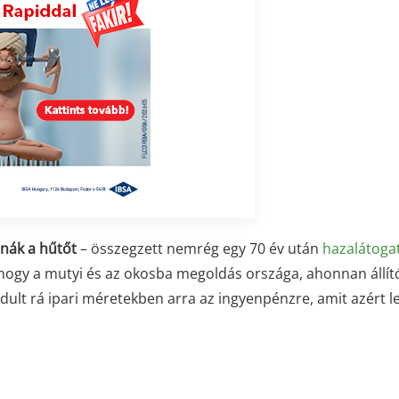
nák a hűtőt
– összegzett nemrég egy 70 év után
hazalátoga
 hogy a mutyi és az okosba megoldás országa, ahonnan állít
ult rá ipari méretekben arra az ingyenpénzre, amit azért l