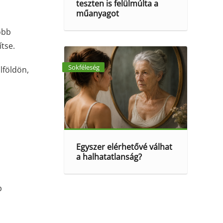
teszten is felülmúlta a
műanyagot
öbb
ítse.
Sokféleség
ülföldön,
Egyszer elérhetővé válhat
a halhatatlanság?
b