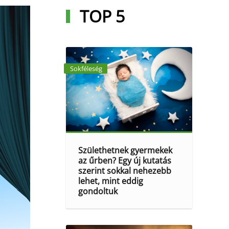
TOP 5
Sokféleség
Születhetnek gyermekek
az űrben? Egy új kutatás
szerint sokkal nehezebb
lehet, mint eddig
gondoltuk