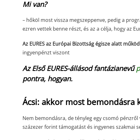
Mi van?
– hőköl most vissza megszeppenve, pedig a progra
ezren vettek benne részt, és az a célja, hogy az E
Az EURES az Európai Bizottság égisze alatt működ
ingyenpénzt viszont
Az Első EURES-állásod fantázianevű
p
pontra, hogyan.
Ácsi: akkor most bemondásra k
Nem bemondásra, de tényleg egy csomó pénzről van
százezer forint támogatást és ingyenes szakmai s