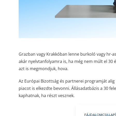
Grazban vagy Krakkóban lenne burkoló vagy hr-ass
akár nyelvtanfolyamra is, ha még nem múlt el 30 é
azt is megmondjuk, hova.
Az Európai Bizottság és partnerei programját ali
piacot is elkezdte bevonni. Állásadatbázis a 30 fele
kaphatnak, ha részt vesznek.