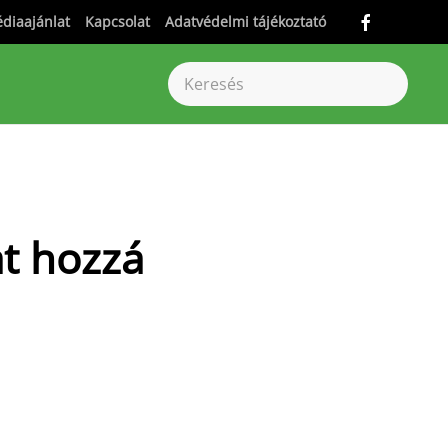
diaajánlat
Kapcsolat
Adatvédelmi tájékoztató
at hozzá