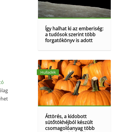
Így halhat ki az emberiség:
a tudósok szerint több
forgatókönyv is adott
Hulladék
tó
ólag
ehet
Áttörés, a kidobott
sütőtökhéjból készült
csomagolóanyag több