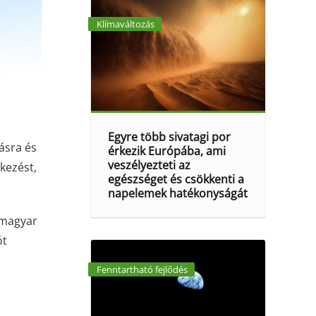
Klímaváltozás
Egyre több sivatagi por
ásra és
érkezik Európába, ami
veszélyezteti az
kezést,
egészséget és csökkenti a
napelemek hatékonyságát
 magyar
ót
Fenntartható fejlődés