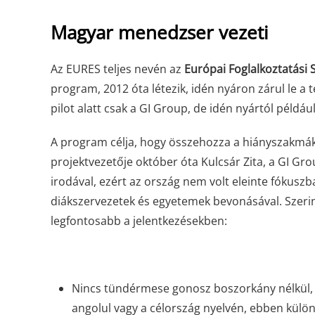
Magyar menedzser vezeti
Az EURES teljes nevén az
Európai Foglalkoztatási 
program, 2012 óta létezik, idén nyáron zárul le a 
pilot alatt csak a GI Group, de idén nyártól példáu
A program célja, hogy összehozza a hiányszakmák 
projektvezetője október óta Kulcsár Zita, a GI Gr
irodával, ezért az ország nem volt eleinte fókuszb
diákszervezetek és egyetemek bevonásával. Szerin
legfontosabb a jelentkezésekben:
Nincs tündérmese gonosz boszorkány nélkül, am
angolul vagy a célország nyelvén, ebben kül