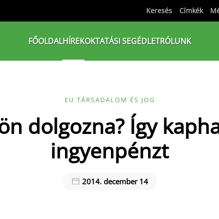
Keresés
Címkék
Mé
FŐOLDAL
HÍREK
OKTATÁSI SEGÉDLET
RÓLUNK
EU TÁRSADALOM ÉS JOG
ön dolgozna? Így kaph
ingyenpénzt
2014. december 14