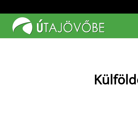
Fő tartalom átugrása
Külföld