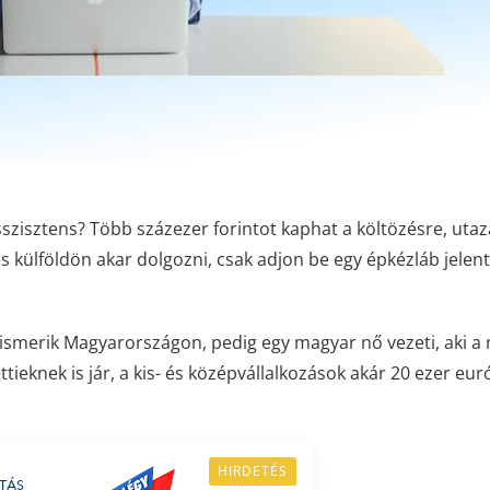
zisztens? Több százezer forintot kaphat a költözésre, utaz
s külföldön akar dolgozni, csak adjon be egy épkézláb jelent
g ismerik Magyarországon, pedig egy magyar nő vezeti, aki a
ttieknek is jár, a kis- és középvállalkozások akár 20 ezer eur
HIRDETÉS