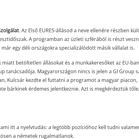
Szolgálat
. Az Első EURES-állásod a neve ellenére részben kül
tesztidőszak. A programban az üzleti szférából is részt veszn
l már egy déli országokra specializálódott másik vállalat is.
miatt betöltetlen állásokat és a munkakeresőket az EU-ban
oup tanácsadója. Magyarországon nincs is jelen a GI Group s
an, Kulcsár kezdte el futtatni a programot a magyar piacon,
te bárkinek érdemes jelentkeznie. Azt is megkérdeztük tőle,
i itt a nyelvtudás: a legtöbb pozícióhoz kell tudni valame
önösen a németek rugalmatlanok.