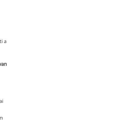
i a
van
ai
em