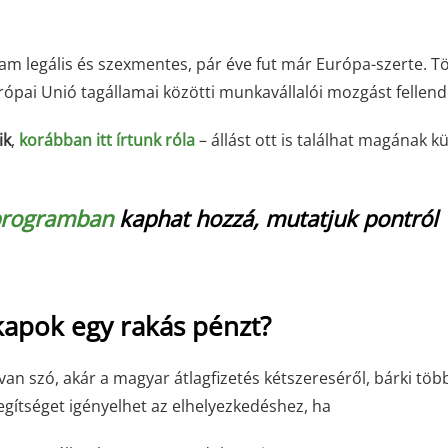
m legális és szexmentes, pár éve fut már Európa-szerte. T
urópai Unió tagállamai közötti munkavállalói mozgást fellend
ik
,
korábban itt írtunk róla
– állást ott is találhat magának k
rogramban
kaphat hozzá, mutatjuk pontról
apok egy rakás pénzt?
 szó, akár a magyar átlagfizetés kétszereséről, bárki töb
egítséget igényelhet az elhelyezkedéshez, ha