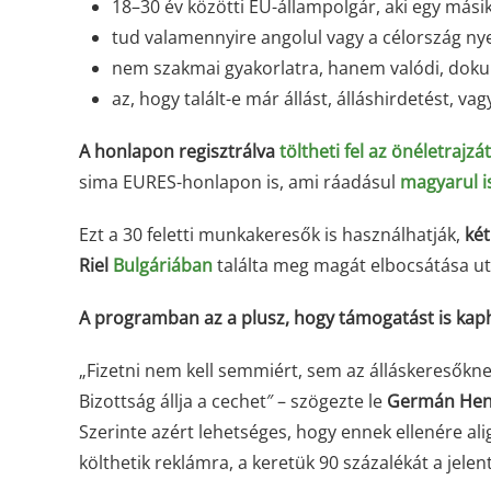
18–30 év közötti EU-állampolgár, aki egy más
tud valamennyire angolul vagy a célország ny
nem szakmai gyakorlatra, hanem valódi, dokumen
az, hogy talált-e már állást, álláshirdetést, 
A honlapon regisztrálva
töltheti fel az önéletrajzát
sima EURES-honlapon is, ami ráadásul
magyarul i
Ezt a 30 feletti munkakeresők is használhatják,
két
Riel
Bulgáriában
találta meg magát elbocsátása ut
A programban az a plusz, hogy támogatást is ka
„Fizetni nem kell semmiért, sem az álláskeresőkn
Bizottság állja a cechet″ – szögezte le
Germán He
Szerinte azért lehetséges, hogy ennek ellenére a
költhetik reklámra, a keretük 90 százalékát a jele