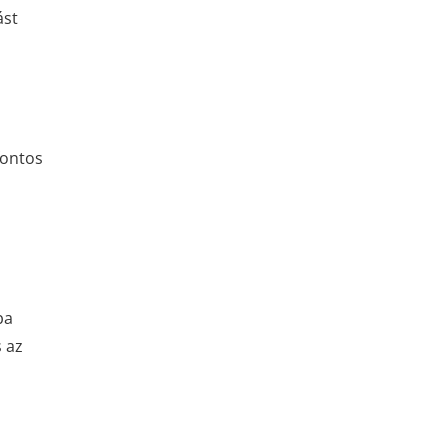
ást
fontos
ba
s az