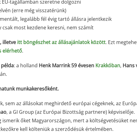
ik EU-tagállamban szeretne dolgozni
elvén (erre még visszatérünk)
tált, legalább fél évig tartó állásra jelentkezik
vagy csak most kezdene keresni, nem számít
, illetve
itt böngészhet az állásajánlatok között
. Ezt megtehet
s elérhető
.
 példa
: a holland
Henk Marrink 59 évesen
Krakkóban
,
Hans 
án.
phatunk munkakeresőként.
ek, sem az állásokat meghirdető európai cégeknek, az Európ
nao
, a GI Group (az Európai Bizottság partnere) képviselője.
lig ismerik őket Magyarországon, mert a költségvetésüket n
ntkezőkre kell költeniük a szerződésük értelmében.