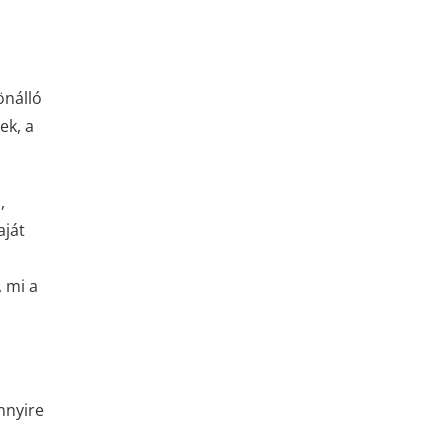
önálló
ek, a
,
aját
 mi a
nnyire