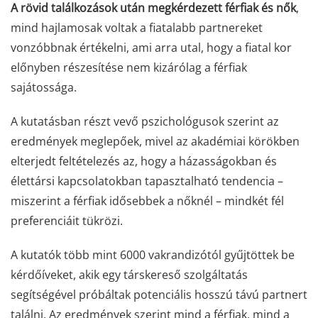
A rövid találkozások után megkérdezett férfiak és nők
,
mind hajlamosak voltak a fiatalabb partnereket
vonzóbbnak értékelni, ami arra utal, hogy a fiatal kor
előnyben részesítése nem kizárólag a férfiak
sajátossága.
A kutatásban részt vevő pszichológusok szerint az
eredmények meglepőek, mivel az akadémiai körökben
elterjedt feltételezés az, hogy a házasságokban és
élettársi kapcsolatokban tapasztalható tendencia –
miszerint a férfiak idősebbek a nőknél – mindkét fél
preferenciáit tükrözi.
A kutatók több mint 6000 vakrandizótól gyűjtöttek be
kérdőíveket, akik egy társkereső szolgáltatás
segítségével próbáltak potenciális hosszú távú partnert
találni. Az eredmények szerint mind a férfiak, mind a