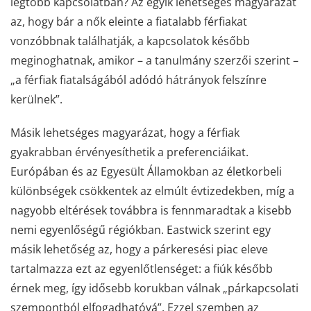
legtöbb kapcsolatban? Az egyik lehetséges magyarázat
az, hogy bár a nők eleinte a fiatalabb férfiakat
vonzóbbnak találhatják, a kapcsolatok később
meginoghatnak, amikor – a tanulmány szerzői szerint –
„a férfiak fiatalságából adódó hátrányok felszínre
kerülnek”.
Másik lehetséges magyarázat, hogy a férfiak
gyakrabban érvényesíthetik a preferenciáikat.
Európában és az Egyesült Államokban az életkorbeli
különbségek csökkentek az elmúlt évtizedekben, míg a
nagyobb eltérések továbbra is fennmaradtak a kisebb
nemi egyenlőségű régiókban. Eastwick szerint egy
másik lehetőség az, hogy a párkeresési piac eleve
tartalmazza ezt az egyenlőtlenséget: a fiúk később
érnek meg, így idősebb korukban válnak „párkapcsolati
szempontból elfogadhatóvá”. Ezzel szemben az