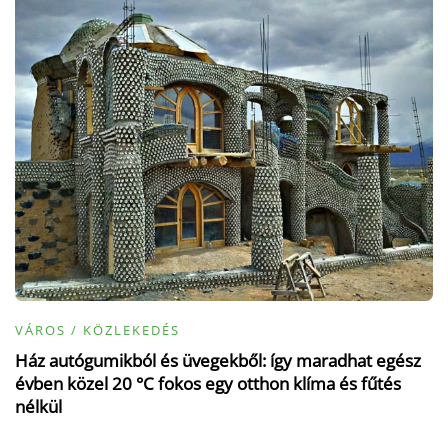
VÁROS / KÖZLEKEDÉS
Ház autógumikból és üvegekből: így maradhat egész
évben közel 20 °C fokos egy otthon klíma és fűtés
nélkül