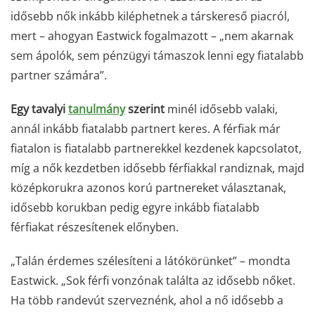
idősebb nők inkább kiléphetnek a társkereső piacról,
mert – ahogyan Eastwick fogalmazott – „nem akarnak
sem ápolók, sem pénzügyi támaszok lenni egy fiatalabb
partner számára”.
Egy tavalyi
tanulmány
szerint
minél idősebb valaki,
annál inkább fiatalabb partnert keres. A férfiak már
fiatalon is fiatalabb partnerekkel kezdenek kapcsolatot,
míg a nők kezdetben idősebb férfiakkal randiznak, majd
középkorukra azonos korú partnereket választanak,
idősebb korukban pedig egyre inkább fiatalabb
férfiakat részesítenek előnyben.
„Talán érdemes szélesíteni a látókörünket” – mondta
Eastwick. „Sok férfi vonzónak találta az idősebb nőket.
Ha több randevút szerveznénk, ahol a nő idősebb a