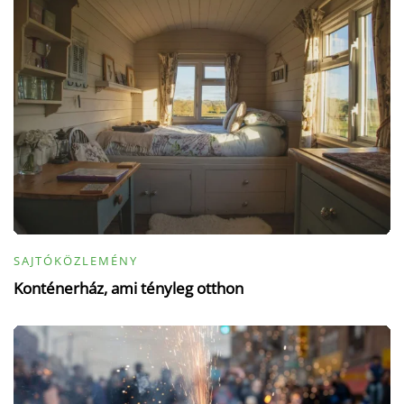
SAJTÓKÖZLEMÉNY
Konténerház, ami tényleg otthon