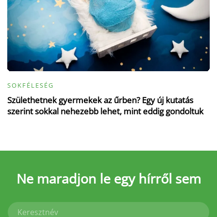
SOKFÉLESÉG
Születhetnek gyermekek az űrben? Egy új kutatás
szerint sokkal nehezebb lehet, mint eddig gondoltuk
Ne maradjon le
egy hírről sem