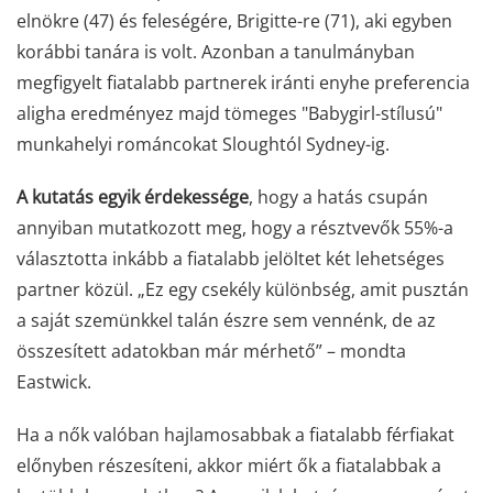
elnökre (47) és feleségére, Brigitte-re (71), aki egyben
korábbi tanára is volt. Azonban a tanulmányban
megfigyelt fiatalabb partnerek iránti enyhe preferencia
aligha eredményez majd tömeges "Babygirl-stílusú"
munkahelyi románcokat Sloughtól Sydney-ig.
A kutatás egyik érdekessége
, hogy a hatás csupán
annyiban mutatkozott meg, hogy a résztvevők 55%-a
választotta inkább a fiatalabb jelöltet két lehetséges
partner közül. „Ez egy csekély különbség, amit pusztán
a saját szemünkkel talán észre sem vennénk, de az
összesített adatokban már mérhető” – mondta
Eastwick.
Ha a nők valóban hajlamosabbak a fiatalabb férfiakat
előnyben részesíteni, akkor miért ők a fiatalabbak a