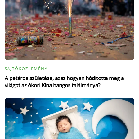
SAJTÓKÖZLEMÉNY
A petárda születése, azaz hogyan hódította meg a
világot az ókori Kína hangos találmánya?