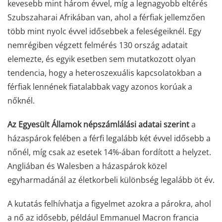
kevesebb mint három évvel, míg a legnagyobb eltérés
Szubszaharai Afrikában van, ahol a férfiak jellemzően
több mint nyolc évvel idősebbek a feleségeiknél. Egy
nemrégiben végzett felmérés 130 ország adatait
elemezte, és egyik esetben sem mutatkozott olyan
tendencia, hogy a heteroszexuális kapcsolatokban a
férfiak lennének fiatalabbak vagy azonos korúak a
nőknél.
Az Egyesült Államok népszámlálási adatai szerint
a
házaspárok felében a férfi legalább két évvel idősebb a
nőnél, míg csak az esetek 14%-ában fordított a helyzet.
Angliában és Walesben a házaspárok közel
egyharmadánál az életkorbeli különbség legalább öt év.
A kutatás felhívhatja a figyelmet azokra a párokra, ahol
a nő az idősebb, például Emmanuel Macron francia