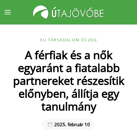
Fő tartalom átugrása
EU TÁRSADALOM ÉS JOG
A férfiak és a nők
egyaránt a fiatalabb
partnereket részesítik
előnyben, állítja egy
tanulmány
2025. február 10