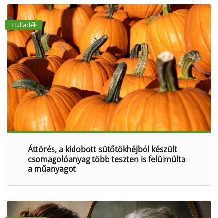
Hulladék
Áttörés, a kidobott sütőtökhéjból készült
csomagolóanyag több teszten is felülmúlta
a műanyagot