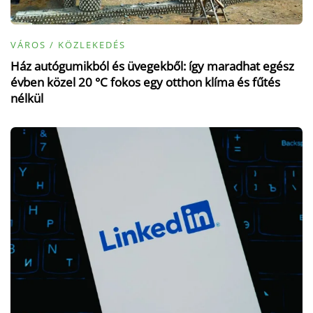
VÁROS / KÖZLEKEDÉS
Ház autógumikból és üvegekből: így maradhat egész
évben közel 20 °C fokos egy otthon klíma és fűtés
nélkül