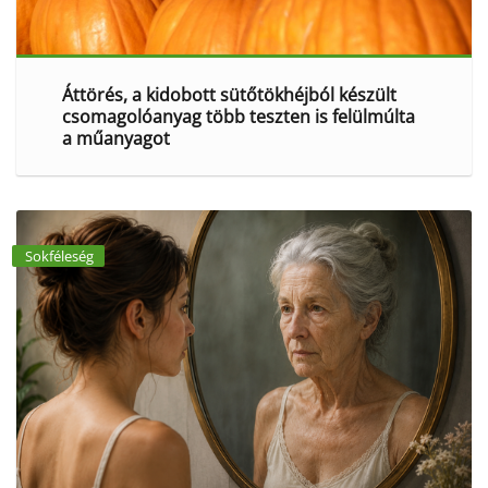
Áttörés, a kidobott sütőtökhéjból készült
csomagolóanyag több teszten is felülmúlta
a műanyagot
Sokféleség