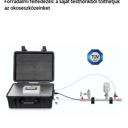
Forradalmi felfedezés: a saját testhőnkből tölthetjük
az okoseszközeinket