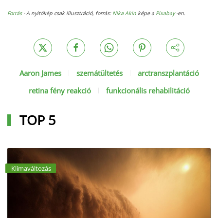
Forrás
- A nyitókép csak illusztráció, forrás:
Nika Akin
képe a
Pixabay
-en.
Aaron James
szemátültetés
arctranszplantáció
retina fény reakció
funkcionális rehabilitáció
TOP 5
Klímaváltozás