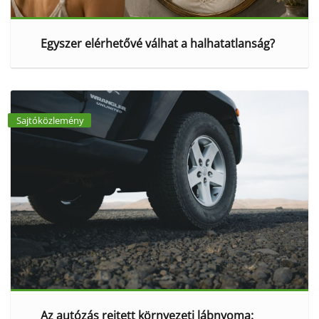
Egyszer elérhetővé válhat a halhatatlanság?
Sajtóközlemény
Az autózás rejtett környezeti lábnyoma: