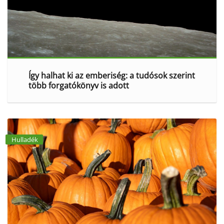
Így halhat ki az emberiség: a tudósok szerint
több forgatókönyv is adott
Hulladék