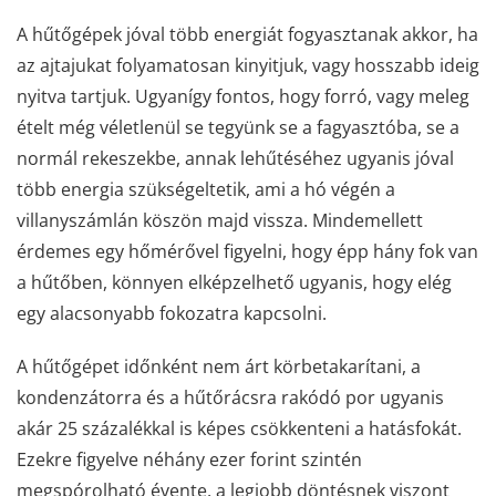
A hűtőgépek jóval több energiát fogyasztanak akkor, ha
az ajtajukat folyamatosan kinyitjuk, vagy hosszabb ideig
nyitva tartjuk. Ugyanígy fontos, hogy forró, vagy meleg
ételt még véletlenül se tegyünk se a fagyasztóba, se a
normál rekeszekbe, annak lehűtéséhez ugyanis jóval
több energia szükségeltetik, ami a hó végén a
villanyszámlán köszön majd vissza. Mindemellett
érdemes egy hőmérővel figyelni, hogy épp hány fok van
a hűtőben, könnyen elképzelhető ugyanis, hogy elég
egy alacsonyabb fokozatra kapcsolni.
A hűtőgépet időnként nem árt körbetakarítani, a
kondenzátorra és a hűtőrácsra rakódó por ugyanis
akár 25 százalékkal is képes csökkenteni a hatásfokát.
Ezekre figyelve néhány ezer forint szintén
megspórolható évente, a legjobb döntésnek viszont