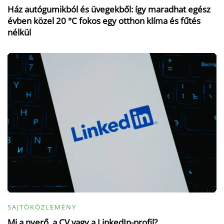
Ház autógumikból és üvegekből: így maradhat egész
évben közel 20 °C fokos egy otthon klíma és fűtés
nélkül
SAJTÓKÖZLEMÉNY
Mi a nyerő, a CV vagy a LinkedIn-profil?