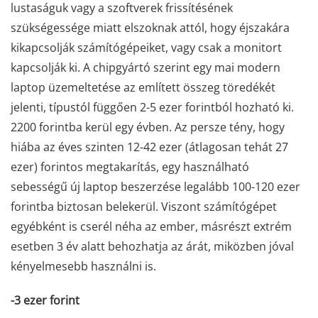
lustaságuk vagy a szoftverek frissítésének
szükségessége miatt elszoknak attól, hogy éjszakára
kikapcsolják számítógépeiket, vagy csak a monitort
kapcsolják ki. A chipgyártó szerint egy mai modern
laptop üzemeltetése az említett összeg töredékét
jelenti, típustól függően 2-5 ezer forintból hozható ki.
2200 forintba kerül egy évben. Az persze tény, hogy
hiába az éves szinten 12-42 ezer (átlagosan tehát 27
ezer) forintos megtakarítás, egy használható
sebességű új laptop beszerzése legalább 100-120 ezer
forintba biztosan belekerül. Viszont számítógépet
egyébként is cserél néha az ember, másrészt extrém
esetben 3 év alatt behozhatja az árát, miközben jóval
kényelmesebb használni is.
-3 ezer forint