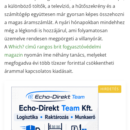
a különböző töltők, a televízió, a hűtőszekrény és a
számítógép együttesen már gyorsan képes összehozni
a magas áramszámlát. A nyári hónapokban mindehhez
még a légkondi is hozzájárul, ami folyamatosan
üzemelve rendesen megpörgeti a villanyórát.
A
Which? című rangos brit fogyasztóvédelmi
magazin
nyomán íme néhány tanács, melyeket
megfogadva évi több tízezer forinttal csökkentheti
árammal kapcsolatos kiadásait.
HIRDETÉS