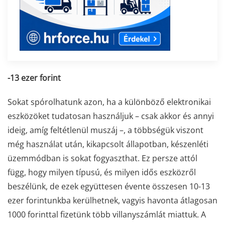
-13 ezer forint
Sokat spórolhatunk azon, ha a különböző elektronikai
eszközöket tudatosan használjuk – csak akkor és annyi
ideig, amíg feltétlenül muszáj –, a többségük viszont
még használat után, kikapcsolt állapotban, készenléti
üzemmódban is sokat fogyaszthat. Ez persze attól
függ, hogy milyen típusú, és milyen idős eszközről
beszélünk, de ezek együttesen évente összesen 10-13
ezer forintunkba kerülhetnek, vagyis havonta átlagosan
1000 forinttal fizetünk több villanyszámlát miattuk. A