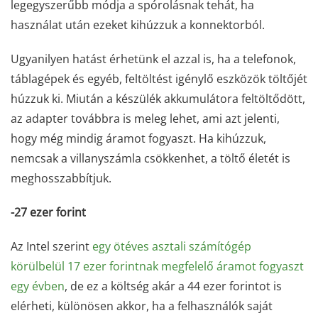
legegyszerűbb módja a spórolásnak tehát, ha
használat után ezeket kihúzzuk a konnektorból.
Ugyanilyen hatást érhetünk el azzal is, ha a telefonok,
táblagépek és egyéb, feltöltést igénylő eszközök töltőjét
húzzuk ki. Miután a készülék akkumulátora feltöltődött,
az adapter továbbra is meleg lehet, ami azt jelenti,
hogy még mindig áramot fogyaszt. Ha kihúzzuk,
nemcsak a villanyszámla csökkenhet, a töltő életét is
meghosszabbítjuk.
-27 ezer forint
Az Intel szerint
egy ötéves asztali számítógép
körülbelül 17 ezer forintnak megfelelő áramot fogyaszt
egy évben
, de ez a költség akár a 44 ezer forintot is
elérheti, különösen akkor, ha a felhasználók saját