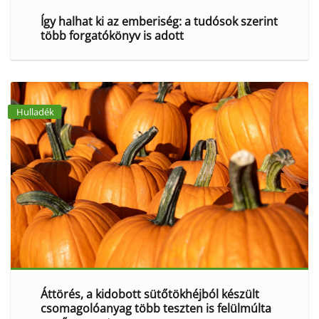
Így halhat ki az emberiség: a tudósok szerint
több forgatókönyv is adott
Hulladék
Áttörés, a kidobott sütőtökhéjból készült
csomagolóanyag több teszten is felülmúlta