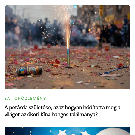
SAJTÓKÖZLEMÉNY
A petárda születése, azaz hogyan hódította meg a
világot az ókori Kína hangos találmánya?