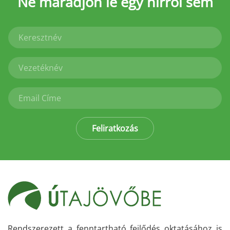
Ne maradjon le
egy hírről sem
Feliratkozás
Rendszerezett a fenntartható fejlődés oktatásához is