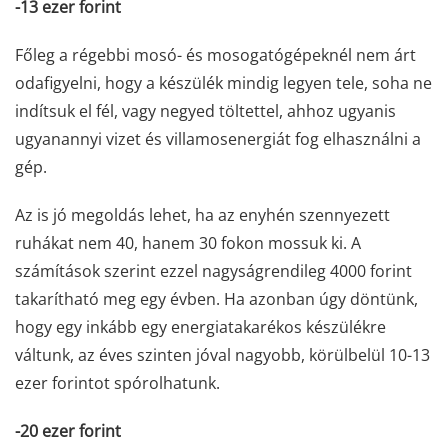
-13 ezer forint
Főleg a régebbi mosó- és mosogatógépeknél nem árt
odafigyelni, hogy a készülék mindig legyen tele, soha ne
indítsuk el fél, vagy negyed töltettel, ahhoz ugyanis
ugyanannyi vizet és villamosenergiát fog elhasználni a
gép.
Az is jó megoldás lehet, ha az enyhén szennyezett
ruhákat nem 40, hanem 30 fokon mossuk ki. A
számítások szerint ezzel nagyságrendileg 4000 forint
takarítható meg egy évben. Ha azonban úgy döntünk,
hogy egy inkább egy energiatakarékos készülékre
váltunk, az éves szinten jóval nagyobb, körülbelül 10-13
ezer forintot spórolhatunk.
-20 ezer forint