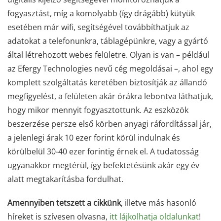
fogyasztást, míg a komolyabb (így drágább) kütyük
esetében már wifi, segítségével továbbíthatjuk az
adatokat a telefonunkra, táblagépünkre, vagy a gyártó
által létrehozott webes felületre. Olyan is van – például
az Efergy Technologies nevű cég megoldásai –, ahol egy
komplett szolgáltatás keretében biztosítják az állandó
megfigyelést, a felületen akár órákra lebontva láthatjuk,
hogy mikor mennyit fogyasztottunk. Az eszközök
beszerzése persze első körben anyagi ráfordítással jár,
a jelenlegi árak 10 ezer forint körül indulnak és
körülbelül 30-40 ezer forintig érnek el. A tudatosság
ugyanakkor megtérül, így befektetésünk akár egy év
alatt megtakarításba fordulhat.
Amennyiben tetszett a cikkünk
, illetve más hasonló
híreket is szívesen olvasna,
itt lájkolhatja oldalunkat
!