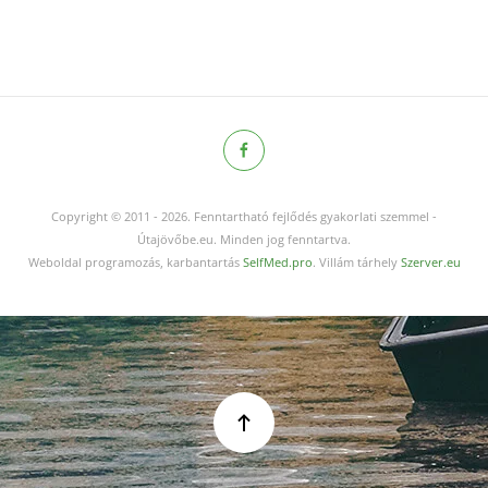
Copyright © 2011
-
2026.
Fenntartható fejlődés gyakorlati szemmel -
Útajövőbe.eu. Minden jog fenntartva.
Weboldal programozás, karbantartás
SelfMed.pro
. Villám tárhely
Szerver.eu