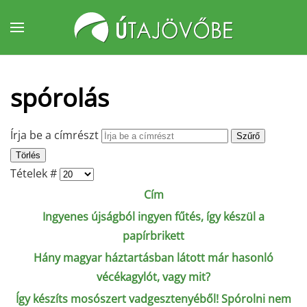
Fő tartalom átugrása
spórolás
Írja be a címrészt
Szűrő
Törlés
Tételek #
Cím
Ingyenes újságból ingyen fűtés, így készül a
papírbrikett
Hány magyar háztartásban látott már hasonló
vécékagylót, vagy mit?
Így készíts mosószert vadgesztenyéből! Spórolni nem