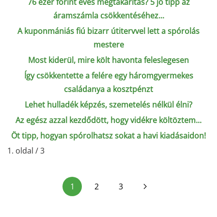
76 ezer forint éves megtakarítás? 5 jó tipp az
áramszámla csökkentéséhez...
A kuponmániás fiú bizarr útitervvel lett a spórolás
mestere
Most kiderül, mire költ havonta feleslegesen
Így csökkentette a felére egy háromgyermekes
családanya a kosztpénzt
Lehet hulladék képzés, szemetelés nélkül élni?
Az egész azzal kezdődött, hogy vidékre költöztem...
Öt tipp, hogyan spórolhatsz sokat a havi kiadásaidon!
1. oldal / 3
1
2
3