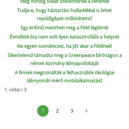
Még mindig sokat szellentenek a tehenek
Tudja-e, hogy háztartási hulladékkal is lehet
repülőgépet működtetni?
Egy erőmű mentheti meg a Föld légkörét
Évmilliók óta nem volt ilyen katasztrofális a helyzet
Ne egyen szendvicset, ha jót akar a Földnek!
Sikertelenül támadta meg a Greenpeace bíróságon a
német kormány klímapolitikáját
A finnek megcsinálták a felhasználók ökológiai
lábnyomát mérő mobilalkalmazást
1. oldal / 3
1
2
3