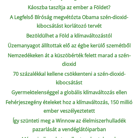
Káoszba taszítja az ember a Földet?
A Legfelső Bíróság megvétózta Obama szén-dioxid-
kibocsátást korlátozó tervét
Bezöldülhet a Föld a klímaváltozástól
Üzemanyagot állítottak elő az égbe kerülő szemétből
Nemzedékeken át a küszöbérték felett marad a szén-
dioxid
70 százalékkal kellene csökkenteni a szén-dioxid-
kibocsátást
Gyermektelenséggel a globális klímaváltozás ellen
Fehérjeszegény ételeket hoz a klímaváltozás, 150 millió
ember veszélyeztetett
Így szünteti meg a Winnow az élelmiszerhulladék
pazarlását a vendéglátóiparban