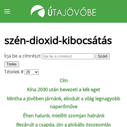
Fő tartalom átugrása
szén-dioxid-kibocsátás
Írja be a címrészt
Szűrő
Törlés
Tételek #
Cím
Kína 2030 után bevezeti a kék eget
Mintha a jövőben járnánk, elindult a világ legnagyobb
naperőműve
Éhen halunk, mielőtt szomjan halnánk
Bezárult a csapda, jön a globális összeomlás