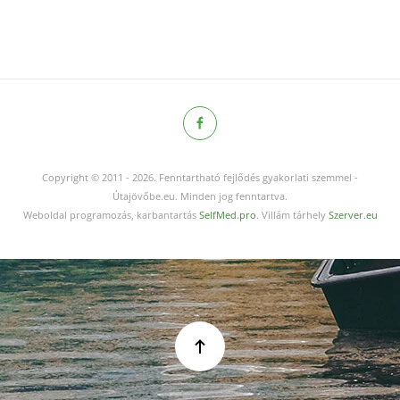
Copyright © 2011
-
2026.
Fenntartható fejlődés gyakorlati szemmel -
Útajövőbe.eu. Minden jog fenntartva.
Weboldal programozás, karbantartás
SelfMed.pro
. Villám tárhely
Szerver.eu