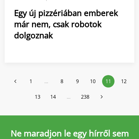
Egy új pizzériában emberek
már nem, csak robotok
dolgoznak
1
…
8
9
10
11
12
13
14
…
238
Ne maradjon le
egy hírről sem