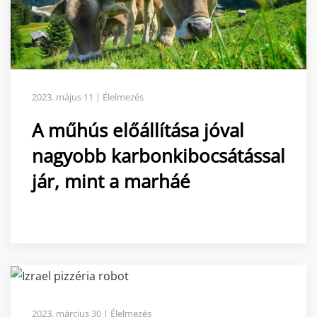
2023. május 11 | Élelmezés
A műhús előállítása jóval
nagyobb karbonkibocsátással
jár, mint a marháé
2023. március 30 | Élelmezés