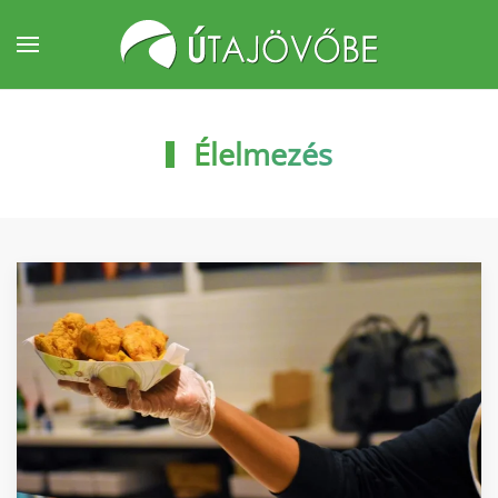
Fő tartalom átugrása
Élelmezés