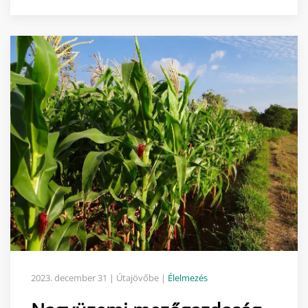
2023. december 31
| Útajövőbe |
Élelmezés