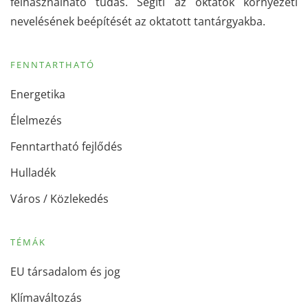
felhasználható tudás. Segíti az oktatók környezeti
nevelésének beépítését az oktatott tantárgyakba.
FENNTARTHATÓ
Energetika
Élelmezés
Fenntartható fejlődés
Hulladék
Város / Közlekedés
TÉMÁK
EU társadalom és jog
Klímaváltozás