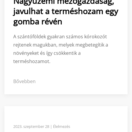
Nagyüzemi mezőgazdaság,
javulhat a terméshozam egy
gomba révén
A szántóföldek gyakran számos kórokozót
rejtenek magukban, melyek megbetegítik a
növényeket és így csökkentik a
terméshozamot.
Bővebben
2023. szeptember 28 | Élelmezés