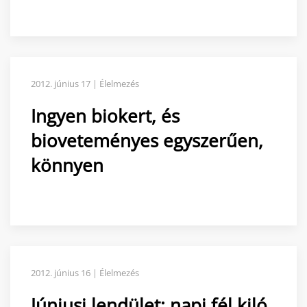
2012. június 17 | Élelmezés
Ingyen biokert, és
bioveteményes egyszerűen,
könnyen
2012. június 16 | Élelmezés
Júniusi lendület: napi fél kiló