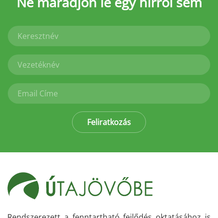
Ne maradjon le
egy hírről sem
Feliratkozás
Rendszerezett a fenntartható fejlődés oktatásához is