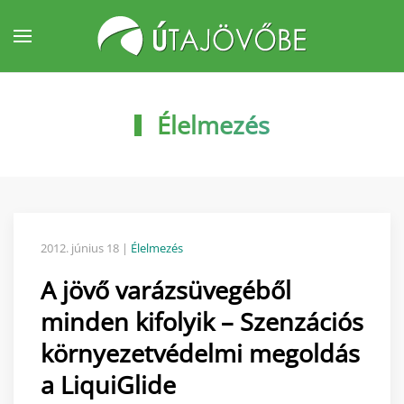
Fő tartalom átugrása
Élelmezés
2012. június 18
|
Élelmezés
A jövő varázsüvegéből
minden kifolyik – Szenzációs
környezetvédelmi megoldás
a LiquiGlide