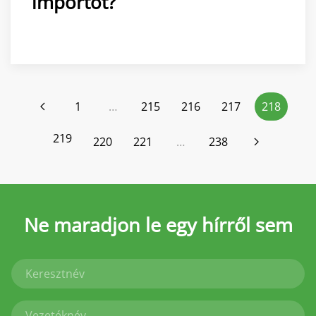
importot?
1
…
215
216
217
218
219
220
221
…
238
Ne maradjon le
egy hírről sem