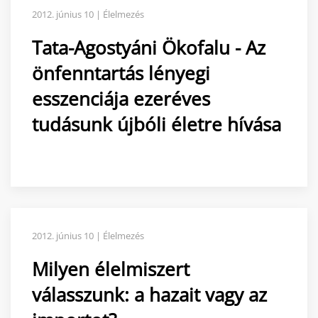
2012. június 10 | Élelmezés
Tata-Agostyáni Ökofalu - Az
önfenntartás lényegi
esszenciája ezeréves
tudásunk újbóli életre hívása
2012. június 10 | Élelmezés
Milyen élelmiszert
válasszunk: a hazait vagy az