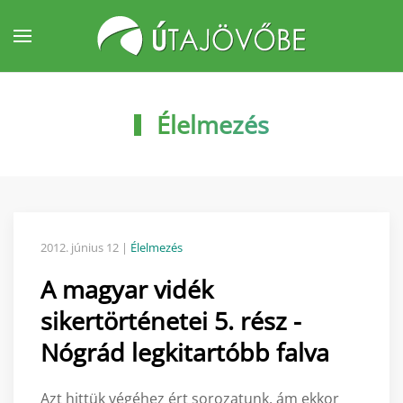
Fő tartalom átugrása
Élelmezés
2012. június 12
|
Élelmezés
A magyar vidék
sikertörténetei 5. rész -
Nógrád legkitartóbb falva
Azt hittük végéhez ért sorozatunk, ám ekkor