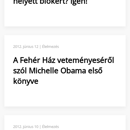
helyett biokert? Igen!
2012. június 12 | Élelmezés
A Fehér Ház veteményeséről
szól Michelle Obama első
könyve
2012. június 10 | Élelmezés