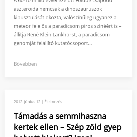
A 60-70 millió évvel ezelőtt Földbe csapódó
aszteroida nemcsak a dinoszauruszok
kipusztulását okozta, valószínűleg ugyanez a
meteor felelős a paradicsom piros színéért is –
állítja René Klein Lankhorst, a paradicsom
genomját felállító kutatócsoport…
Bővebben
2012. június 12 | Élelmezés
Támadás a semmihaszna
kertek ellen – Szép zöld gyep