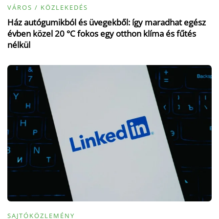
VÁROS / KÖZLEKEDÉS
Ház autógumikból és üvegekből: így maradhat egész
évben közel 20 °C fokos egy otthon klíma és fűtés
nélkül
SAJTÓKÖZLEMÉNY