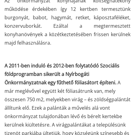
Az önkormányzat konyhájának költséghatékony
működése érdekében így 12 kertben termesztünk
burgonyát, babot, hagymát, retket, káposztaféléket,
konzervuborkát. Ezáltal a megtermesztett
konyhanövények a közétkeztetésében frissen kerülnek
majd felhasználásra.
A 2011-ben induló és 2012-ben folytatódó Szociális
földprogramban sikerült a Nyírbogáti
Önkormányzatnak egy fűthető fóliasátort építeni.
A
már meglévővel együtt két fóliasátrunk van, mely
összesen 750 m2, melyekben virág – és zöldségpalántát
állítunk elő. Ezek a palánták a művelés alá vont
önkormányzat tulajdonában lévő és bérelt kertekbe
kerülnek kiültetésre. A virágpalántákat a településünk
tizenöt parkjába ültetjük, hogy községünk színesebb és