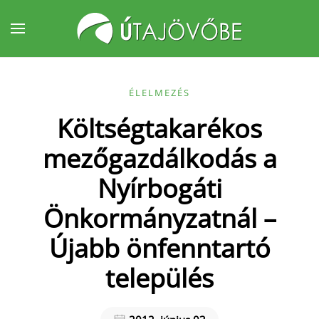
Fő tartalom átugrása
ÉLELMEZÉS
Költségtakarékos
mezőgazdálkodás a
Nyírbogáti
Önkormányzatnál –
Újabb önfenntartó
település