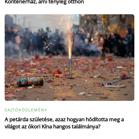
Konténerház, ami tényleg otthon
SAJTÓKÖZLEMÉNY
A petárda születése, azaz hogyan hódította meg a
világot az ókori Kína hangos találmánya?