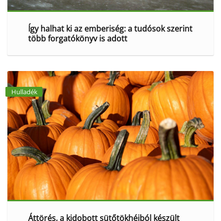
Így halhat ki az emberiség: a tudósok szerint
több forgatókönyv is adott
Hulladék
Áttörés, a kidobott sütőtökhéjból készült