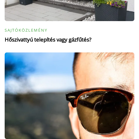
SAJTÓKÖZLEMÉNY
Hőszivattyú telepítés vagy gázfűtés?