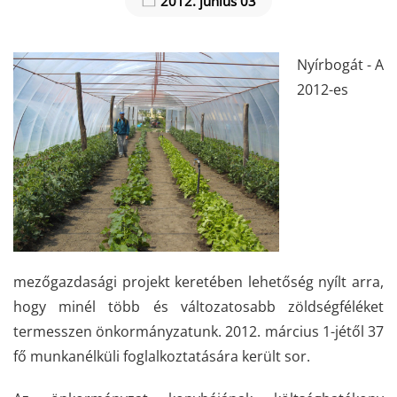
2012. június 03
Nyírbogát - A
2012-es
mezőgazdasági projekt keretében lehetőség nyílt arra,
hogy minél több és változatosabb zöldségféléket
termesszen önkormányzatunk. 2012. március 1-jétől 37
fő munkanélküli foglalkoztatására került sor.