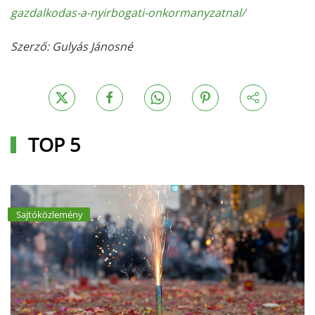
gazdalkodas-a-nyirbogati-onkormanyzatnal/
Szerző: Gulyás Jánosné
TOP 5
Sajtóközlemény