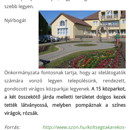
szebb legyen.
Nyírbogát
Önkormányzata fontosnak tartja, hogy az idelátogatók
számára vonzó legyen településünk, rendezett,
gondozott virágos közparkjai legyenek.
A 15 közparkot,
a két összekötő járda melletti területet dolgos kezek
tették látványossá, melyben pompáznak a színes
virágok, rózsák.
Forrás:
http://www.szon.hu/koltsegtakarekos-