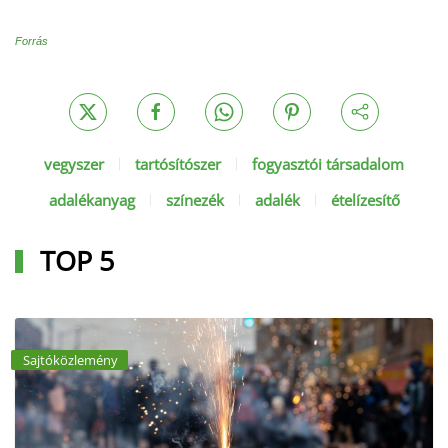
Forrás
vegyszer
tartósítószer
fogyasztói társadalom
adalékanyag
színezék
adalék
ételízesítő
TOP 5
Sajtóközlemény