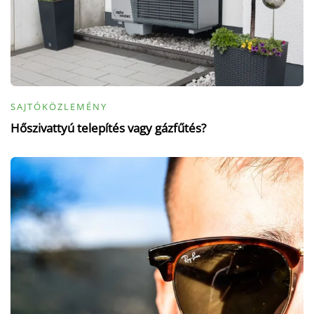
SAJTÓKÖZLEMÉNY
Hőszivattyú telepítés vagy gázfűtés?