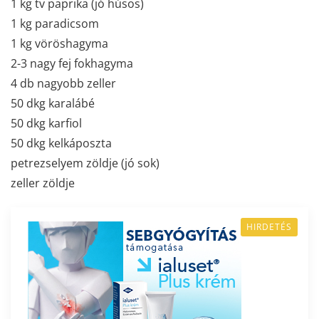
1 kg tv paprika (jó húsos)
1 kg paradicsom
1 kg vöröshagyma
2-3 nagy fej fokhagyma
4 db nagyobb zeller
50 dkg karalábé
50 dkg karfiol
50 dkg kelkáposzta
petrezselyem zöldje (jó sok)
zeller zöldje
HIRDETÉS