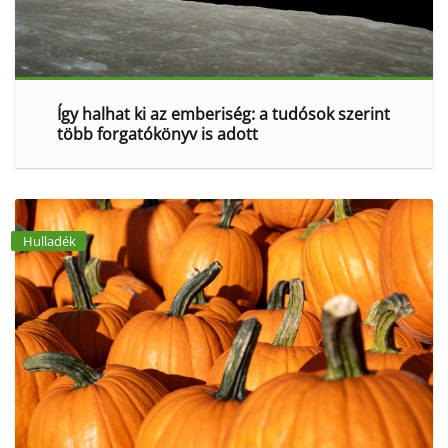
Így halhat ki az emberiség: a tudósok szerint
több forgatókönyv is adott
Hulladék