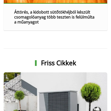
Áttörés, a kidobott sütőtökhéjból készült
csomagolóanyag több teszten is felülmúlta
a műanyagot
Friss Cikkek