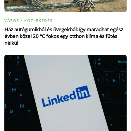
VÁROS / KÖZLEKEDÉS
Ház autógumikból és üvegekből: így maradhat egész
évben közel 20 °C fokos egy otthon klíma és fűtés
nélkül