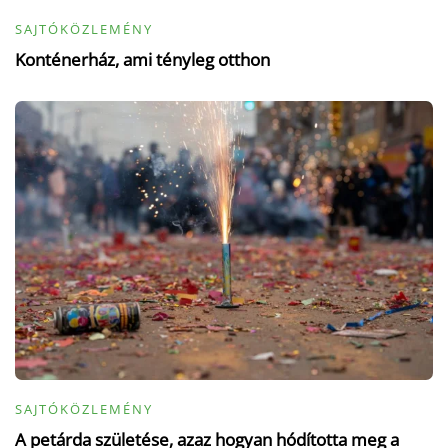
SAJTÓKÖZLEMÉNY
Konténerház, ami tényleg otthon
SAJTÓKÖZLEMÉNY
A petárda születése, azaz hogyan hódította meg a