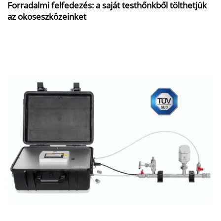
Forradalmi felfedezés: a saját testhőnkből tölthetjük
az okoseszközeinket