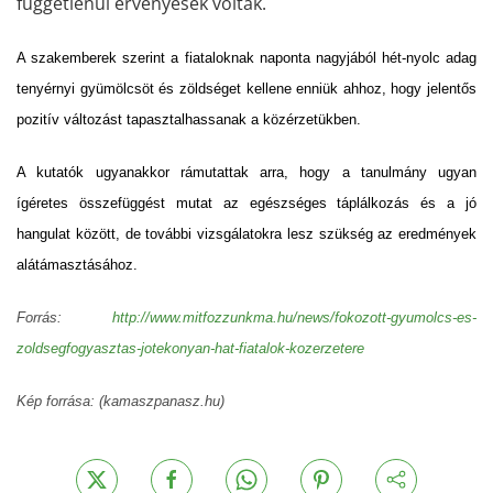
függetlenül érvényesek voltak.
A szakemberek szerint a fiataloknak naponta nagyjából hét-nyolc adag
tenyérnyi gyümölcsöt és zöldséget kellene enniük ahhoz, hogy jelentős
pozitív változást tapasztalhassanak a közérzetükben.
A kutatók ugyanakkor rámutattak arra, hogy a tanulmány ugyan
ígéretes összefüggést mutat az egészséges táplálkozás és a jó
hangulat között, de további vizsgálatokra lesz szükség az eredmények
alátámasztásához.
Forrás:
http://www.mitfozzunkma.hu/news/fokozott-gyumolcs-es-
zoldsegfogyasztas-jotekonyan-hat-fiatalok-kozerzetere
Kép forrása:
(kamaszpanasz.hu)