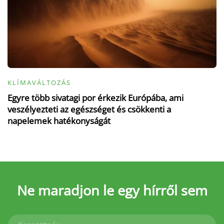
KLÍMAVÁLTOZÁS
Egyre több sivatagi por érkezik Európába, ami
veszélyezteti az egészséget és csökkenti a
napelemek hatékonyságát
Ne maradjon le
egy hírről sem