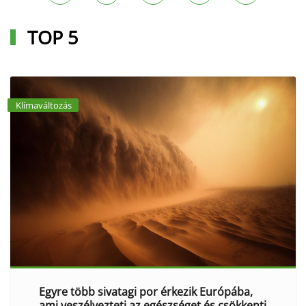
TOP 5
Klímaváltozás
Egyre több sivatagi por érkezik Európába,
ami veszélyezteti az egészséget és csökkenti