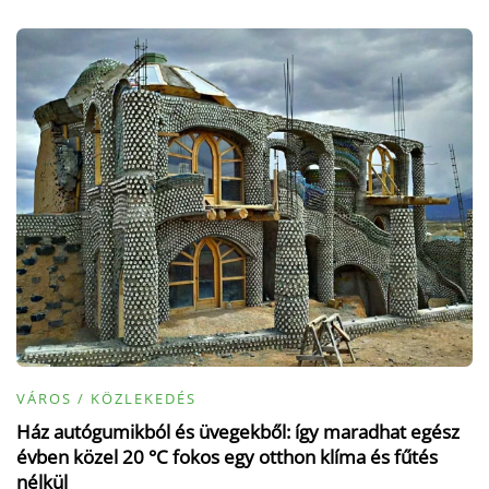
VÁROS / KÖZLEKEDÉS
Ház autógumikból és üvegekből: így maradhat egész
évben közel 20 °C fokos egy otthon klíma és fűtés
nélkül