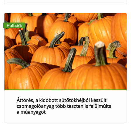
Hulladék
Áttörés, a kidobott sütőtökhéjból készült
csomagolóanyag több teszten is felülmúlta
a műanyagot