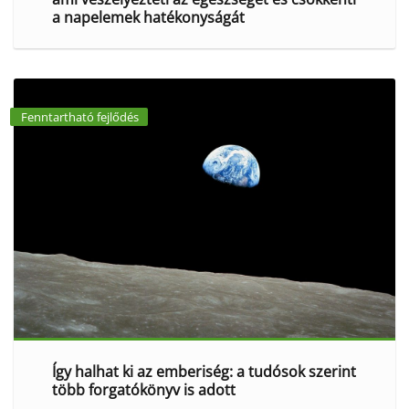
a napelemek hatékonyságát
Fenntartható fejlődés
Így halhat ki az emberiség: a tudósok szerint
több forgatókönyv is adott