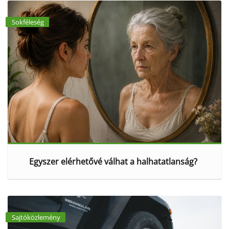
Sokféleség
Egyszer elérhetővé válhat a halhatatlanság?
Sajtóközlemény