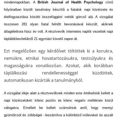
mindennapokban. A
British Journal of Health Psychology
című
folyóiratban közölt tanulmány készítői a fiatalok napi közérzete és
ételfogyasztása közötti összefüggést vették górcső alá. A vizsgálat
összesen 281 olyan fiatal felnőtt bevonásával készült, akiknek
átlagéletkora húsz év volt. A résztvevők internetes naplót vezettek napi
táplálékbevitelükről 21 egymást követő napon át.
Ezt megelőzően egy kérdőívet töltöttek ki a korukra,
nemükre, etnikai hovatartozásukra, testsúlyukra és
magasságukra vonatkozóan. Azokat, akik korábban
táplálkozási rendellenességgel küzdöttek,
automatikusan kizárták a tanulmányból.
A vizsgálat ideje alatt a résztvevőknek minden este értékelniük kellett a
napi közérzetüket: kilenc pozitív és kilenc negatív melléknév közül
válogatva. Emellett be kellett számolniuk arról, hogy mennyi
gyümölcsöt és zöldséget - leszámítva a különböző ivóleveket és aszalt