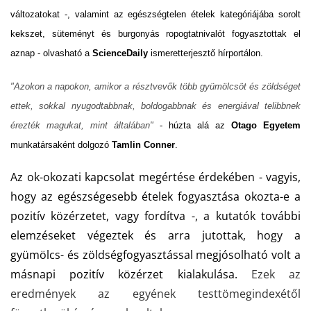
változatokat -, valamint az egészségtelen ételek kategóriájába sorolt
kekszet, süteményt és burgonyás ropogtatnivalót fogyasztottak el
aznap - olvasható a
ScienceDaily
ismeretterjesztő hírportálon.
"Azokon a napokon, amikor a résztvevők több gyümölcsöt és zöldséget
ettek, sokkal nyugodtabbnak, boldogabbnak és energiával telibbnek
érezték magukat, mint általában"
- húzta alá az
Otago Egyetem
munkatársaként dolgozó
Tamlin Conner
.
Az ok-okozati kapcsolat megértése érdekében - vagyis,
hogy az egészségesebb ételek fogyasztása okozta-e a
pozitív közérzetet, vagy fordítva -, a kutatók további
elemzéseket végeztek és arra jutottak, hogy a
gyümölcs- és zöldségfogyasztással megjósolható volt a
másnapi pozitív közérzet kialakulása.
Ezek az
eredmények az egyének testtömegindexétől