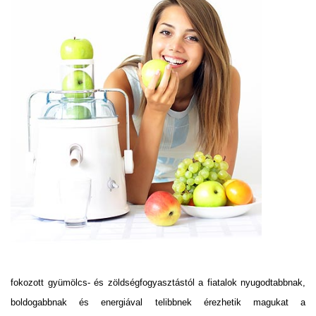
fokozott gyümölcs- és zöldségfogyasztástól a fiatalok nyugodtabbnak,
boldogabbnak és energiával telibbnek érezhetik magukat a