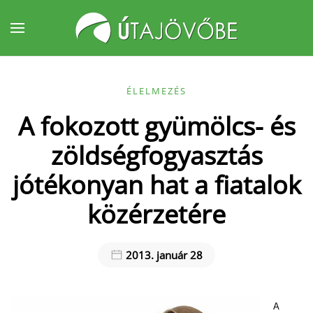
Fő tartalom átugrása
ÉLELMEZÉS
A fokozott gyümölcs- és
zöldségfogyasztás
jótékonyan hat a fiatalok
közérzetére
2013. január 28
A