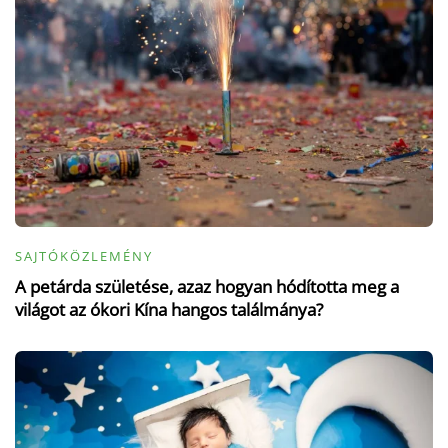
SAJTÓKÖZLEMÉNY
A petárda születése, azaz hogyan hódította meg a
világot az ókori Kína hangos találmánya?