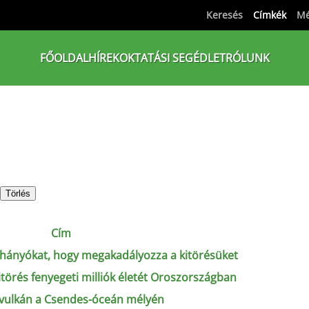
Keresés
Címkék
Mé
FŐOLDAL
HÍREK
OKTATÁSI SEGÉDLET
RÓLUNK
Törlés
Cím
hányókat, hogy megakadályozza a kitörésüket
itörés fenyegeti milliók életét Oroszországban
a vulkán a Csendes-óceán mélyén