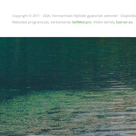
Copyright © 2011
-
2026.
Fenntartható fejlődés gyakorlati szemmel - Útajövőbe
Weboldal programozás, karbantartás
SelfMed.pro
. Villám tárhely
Szerver.eu