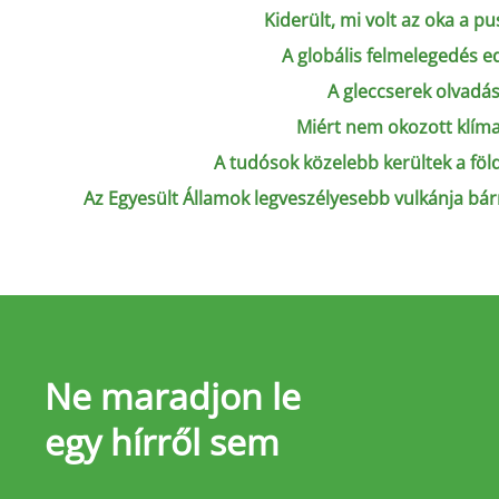
Kiderült, mi volt az oka a p
A globális felmelegedés e
A gleccserek olvadá
Miért nem okozott klíma
A tudósok közelebb kerültek a fö
Az Egyesült Államok legveszélyesebb vulkánja bárm
Ne maradjon le
egy hírről sem