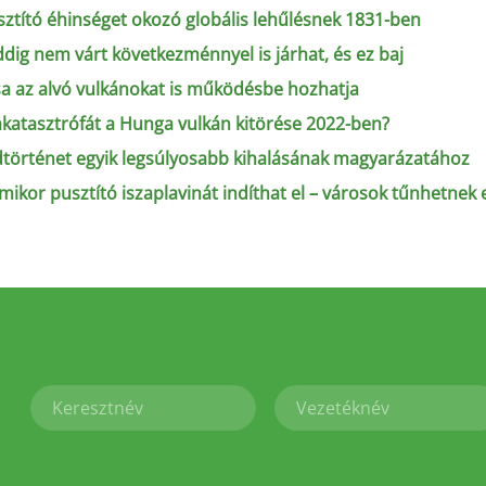
usztító éhinséget okozó globális lehűlésnek 1831-ben
ddig nem várt következménnyel is járhat, és ez baj
sa az alvó vulkánokat is működésbe hozhatja
katasztrófát a Hunga vulkán kitörése 2022-ben?
ldtörténet egyik legsúlyosabb kihalásának magyarázatához
ikor pusztító iszaplavinát indíthat el – városok tűnhetnek e