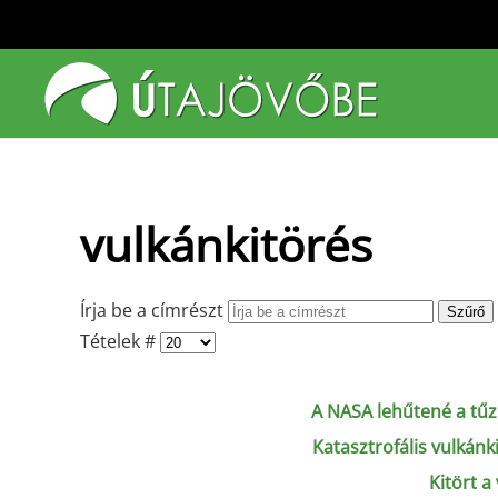
Fő tartalom átugrása
vulkánkitörés
Írja be a címrészt
Szűrő
Tételek #
A NASA lehűtené a tűz
Katasztrofális vulkánk
Kitört 