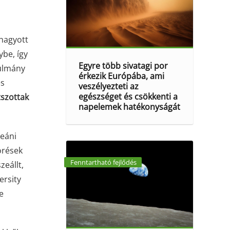
hagyott
be, így
Egyre több sivatagi por
nulmány
érkezik Európába, ami
és
veszélyezteti az
egészséget és csökkenti a
tszottak
napelemek hatékonyságát
ceáni
örések
Fenntartható fejlődés
eállt,
ersity
e