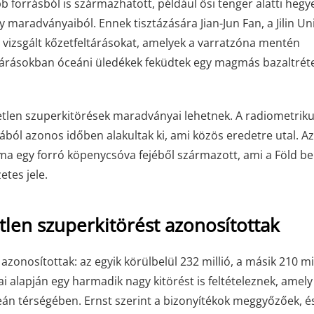
 forrásból is származhatott, például ősi tenger alatti hegy
aradványaiból. Ennek tisztázására Jian-Jun Fan, a Jilin Uni
vizsgált kőzetfeltárásokat, amelyek a varratzóna mentén
feltárásokban óceáni üledékek feküdtek egy magmás bazaltrét
etlen szuperkitörések maradványai lehetnek. A radiometrik
ból azonos időben alakultak ki, ami közös eredetre utal. Az
ma egy forró köpenycsóva fejéből származott, ami a Föld be
etes jele.
len szuperkitörést azonosítottak
zonosítottak: az egyik körülbelül 232 millió, a másik 210 mil
tai alapján egy harmadik nagy kitörést is feltételeznek, amely
eán térségében. Ernst szerint a bizonyítékok meggyőzőek, é