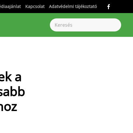
diaajánlat
Kapcsolat
Adatvédelmi tájékoztató
ek a
osabb
hoz