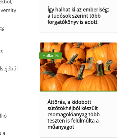
ekből,
Így halhat ki az emberiség:
versity
a tudósok szerint több
forgatókönyv is adott
eg
us
Hulladék
lsejéből
Áttörés, a kidobott
sütőtökhéjból készült
csomagolóanyag több
lió
teszten is felülmúlta a
műanyagot
s a