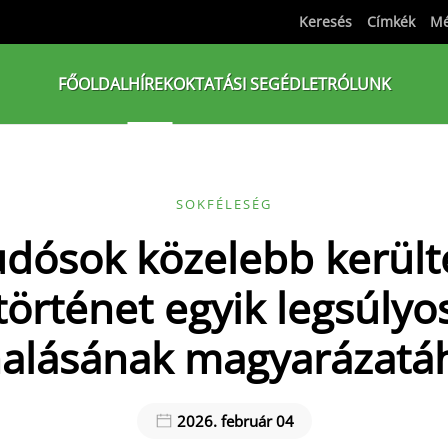
Keresés
Címkék
Mé
FŐOLDAL
HÍREK
OKTATÁSI SEGÉDLET
RÓLUNK
SOKFÉLESÉG
udósok közelebb került
történet egyik legsúly
halásának magyarázatá
2026. február 04