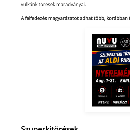
vulkánkitörések maradványai.
A felfedezés magyarázatot adhat több, korábban ti
Szuperkitörések