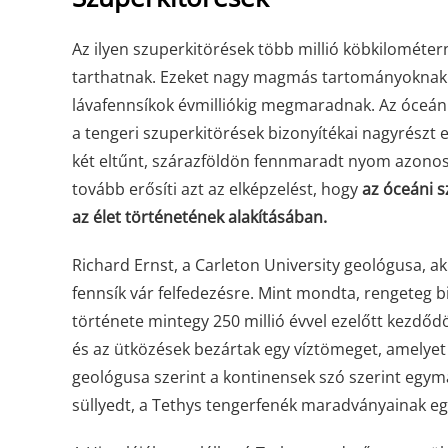
Az ilyen szuperkitörések több millió köbkilométerny
tarthatnak. Ezeket nagy magmás tartományoknak n
lávafennsíkok évmilliókig megmaradnak. Az óceáni
a tengeri szuperkitörések bizonyítékai nagyrészt 
két eltűnt, szárazföldön fennmaradt nyom azonosít
tovább erősíti azt az elképzelést, hogy
az óceáni 
az élet történetének alakításában.
Richard Ernst, a Carleton University geológusa, a
fennsík vár felfedezésre. Mint mondta, rengeteg b
története mintegy 250 millió évvel ezelőtt kezdő
és az ütközések bezártak egy víztömeget, amelyet
geológusa szerint a kontinensek szó szerint egy
süllyedt, a Tethys tengerfenék maradványainak eg