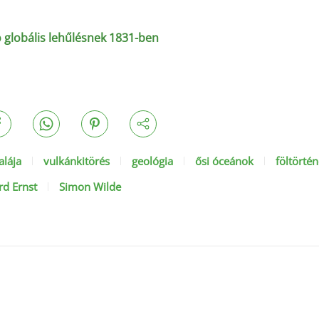
ó globális lehűlésnek 1831-ben
lája
vulkánkitörés
geológia
ősi óceánok
föltörtén
rd Ernst
Simon Wilde