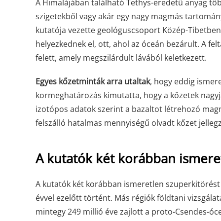
A Himalájában található Tethys-eredetű anyag több
szigetekből vagy akár egy nagy magmás tartomány m
kutatója vezette geológuscsoport Közép-Tibetben 
helyezkednek el, ott, ahol az óceán bezárult. A 
felett, amely megszilárdult lávából keletkezett.
Egyes kőzetminták arra utaltak
, hogy eddig ismer
kormeghatározás kimutatta, hogy a kőzetek nagyjá
izotópos adatok szerint a bazaltot létrehozó mag
felszálló hatalmas mennyiségű olvadt kőzet jellegz
A kutatók két korábban ismeret
A kutatók két korábban ismeretlen szuperkitörést a
évvel ezelőtt történt. Más régiók földtani vizsgála
mintegy 249 millió éve zajlott a proto-Csendes-óc