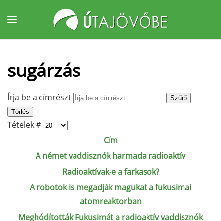
Fő tartalom átugrása
sugárzás
Írja be a címrészt
Szűrő
Törlés
Tételek #
Cím
A német vaddisznók harmada radioaktív
Radioaktívak-e a farkasok?
A robotok is megadják magukat a fukusimai
atomreaktorban
Meghódították Fukusimát a radioaktív vaddisznók