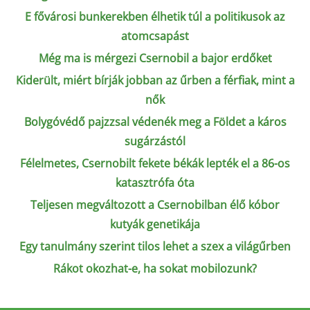
E fővárosi bunkerekben élhetik túl a politikusok az
atomcsapást
Még ma is mérgezi Csernobil a bajor erdőket
Kiderült, miért bírják jobban az űrben a férfiak, mint a
nők
Bolygóvédő pajzzsal védenék meg a Földet a káros
sugárzástól
Félelmetes, Csernobilt fekete békák lepték el a 86-os
katasztrófa óta
Teljesen megváltozott a Csernobilban élő kóbor
kutyák genetikája
Egy tanulmány szerint tilos lehet a szex a világűrben
Rákot okozhat-e, ha sokat mobilozunk?