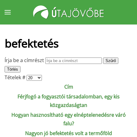
Fő tartalom átugrása
befektetés
Írja be a címrészt
Szűrő
Törlés
Tételek #
Cím
Férjfogó a fogyasztói társadalomban, egy kis
közgazdaságtan
Hogyan hasznosítható egy elnéptelenedésre váró
falu?
Nagyon jó befektetés volt a termőföld