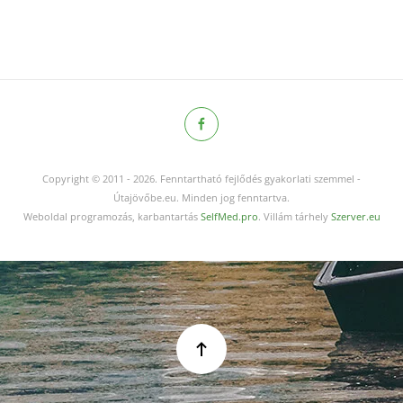
Copyright © 2011
-
2026.
Fenntartható fejlődés gyakorlati szemmel -
Útajövőbe.eu. Minden jog fenntartva.
Weboldal programozás, karbantartás
SelfMed.pro
. Villám tárhely
Szerver.eu