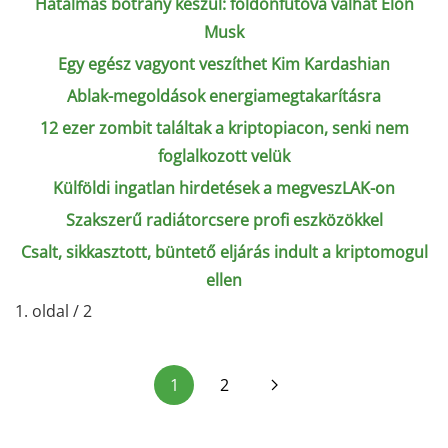
Hatalmas botrány készül: földönfutóvá válhat Elon
Musk
Egy egész vagyont veszíthet Kim Kardashian
Ablak-megoldások energiamegtakarításra
12 ezer zombit találtak a kriptopiacon, senki nem
foglalkozott velük
Külföldi ingatlan hirdetések a megveszLAK-on
Szakszerű radiátorcsere profi eszközökkel
Csalt, sikkasztott, büntető eljárás indult a kriptomogul
ellen
1. oldal / 2
1
2