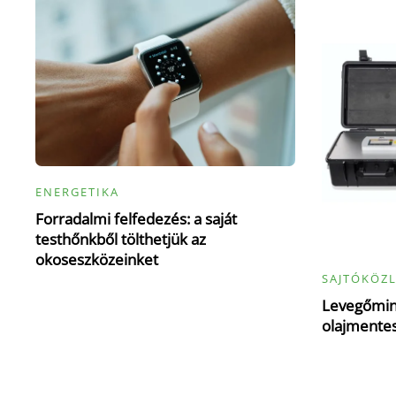
ENERGETIKA
Forradalmi felfedezés: a saját
testhőnkből tölthetjük az
okoseszközeinket
SAJTÓKÖZ
Levegőmin
olajmente