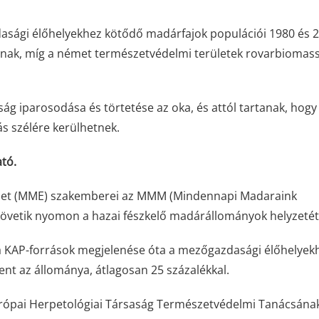
sági élőhelyekhez kötődő madárfajok populációi 1980 és 
tnak, míg a német természetvédelmi területek rovarbiomass
g iparosodása és törtetése az oka, és attól tartanak, hog
ás szélére kerülhetnek.
ató.
let (MME) szakemberei az MMM (Mindennapi Madaraink
övetik nyomon a hazai fészkelő madárállományok helyzetét
z a KAP-források megjelenése óta a mezőgazdasági élőhelyek
nt az állománya, átlagosan 25 százalékkal.
ópai Herpetológiai Társaság Természetvédelmi Tanácsána