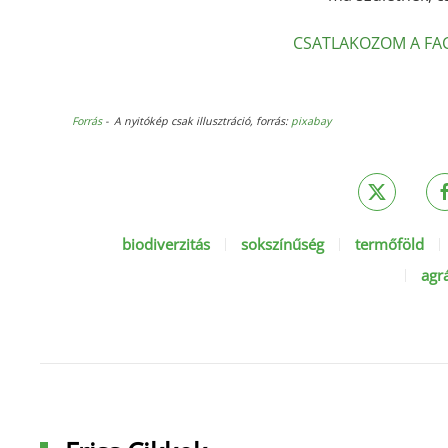
CSATLAKOZOM A F
Forrás
- A nyitókép csak illusztráció, forrás:
pixabay
biodiverzitás
sokszínűség
termőföld
agr