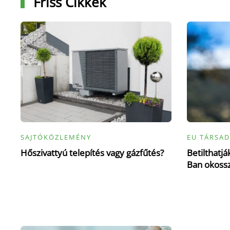
Friss Cikkek
SAJTÓKÖZLEMÉNY
EU TÁRSAD
Hőszivattyú telepítés vagy gázfűtés?
Betilthatj
Ban okoss