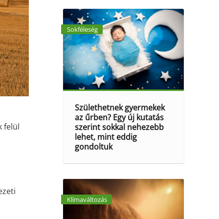
Sokféleség
Születhetnek gyermekek
az űrben? Egy új kutatás
 felül
szerint sokkal nehezebb
lehet, mint eddig
gondoltuk
ezeti
Klímaváltozás