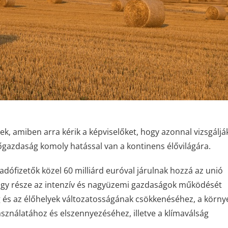
ek, amiben arra kérik a képviselőket, hogy azonnal vizsgálják
ezőgazdaság komoly hatással van a kontinens élővilágára.
adófizetők közel 60 milliárd euróval járulnak hozzá az unió
nagy része az intenzív és nagyüzemi gazdaságok működését
g és az élőhelyek változatosságának csökkenéséhez, a körny
 használatához és elszennyezéséhez, illetve a klímaválság