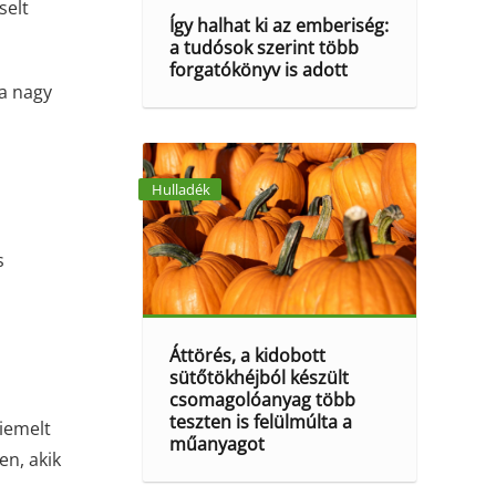
selt
Így halhat ki az emberiség:
a tudósok szerint több
forgatókönyv is adott
a nagy
Hulladék
s
Áttörés, a kidobott
sütőtökhéjból készült
csomagolóanyag több
teszten is felülmúlta a
iemelt
műanyagot
en, akik