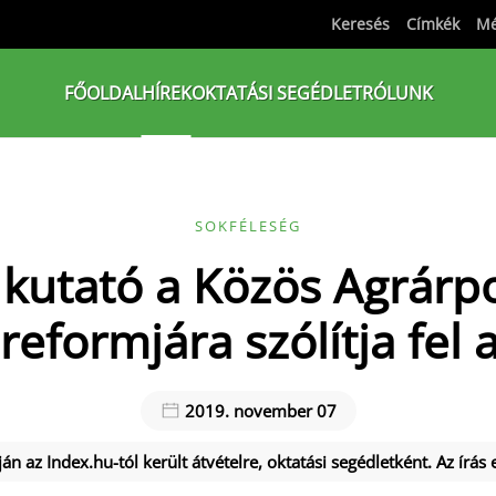
Keresés
Címkék
Mé
FŐOLDAL
HÍREK
OKTATÁSI SEGÉDLET
RÓLUNK
SOKFÉLESÉG
kutató a Közös Agrárpo
 reformjára szólítja fel 
2019. november 07
án az Index.hu-tól került átvételre, oktatási segédletként. Az írás