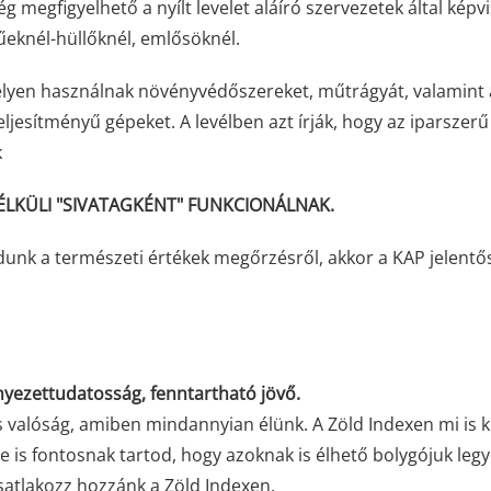
ég megfigyelhető a nyílt levelet aláíró szervezetek által képvi
tűeknél-hüllőknél, emlősöknél.
elyen használnak növényvédőszereket, műtrágyát, valamint 
teljesítményű gépeket. A levélben azt írják, hogy az iparszerű
k
ÉLKÜLI "SIVATAGKÉNT" FUNKCIONÁLNAK.
nk a természeti értékek megőrzésről, akkor a KAP jelentő
nyezettudatosság, fenntartható jövő.
 valóság, amiben mindannyian élünk. A Zöld Indexen mi is k
e is fontosnak tartod, hogy azoknak is élhető bolygójuk legy
satlakozz hozzánk a Zöld Indexen.