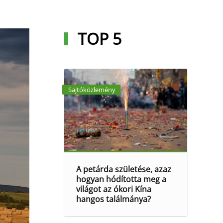
TOP 5
Sajtóközlemény
A petárda születése, azaz
hogyan hódította meg a
világot az ókori Kína
hangos találmánya?