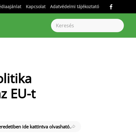
diaajánlat
Kapcsolat
Adatvédelmi tájékoztató
litika
az EU-t
 eredetiben ide kattintva olvasható.