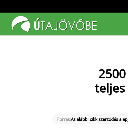
Fő tartalom átugrása
2500 
teljes
Forrás:
Az alábbi cikk szerződés alapj