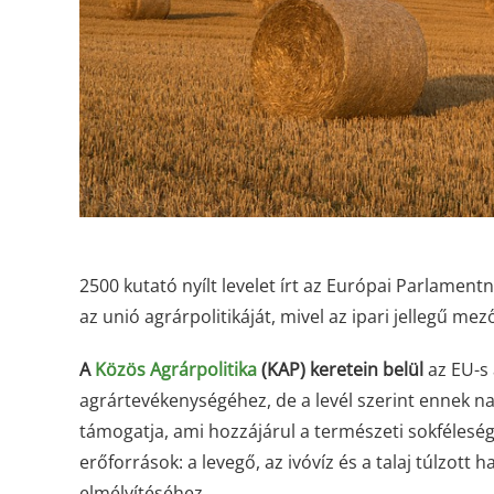
2500 kutató nyílt levelet írt az Európai Parlamentn
az unió agrárpolitikáját, mivel az ipari jellegű m
A
Közös Agrárpolitika
(KAP) keretein belül
az EU-s 
agrártevékenységéhez, de a levél szerint ennek 
támogatja, ami hozzájárul a természeti sokfélesé
erőforrások: a levegő, az ivóvíz és a talaj túlzott
elmélyítéséhez.