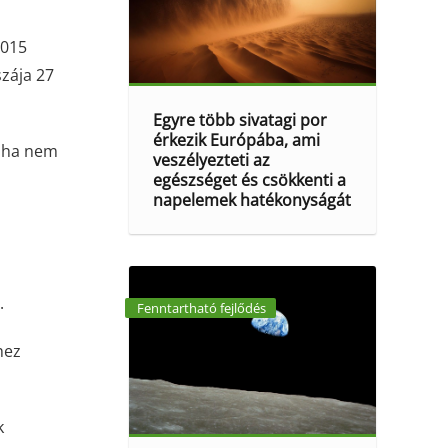
2015
zája 27
Egyre több sivatagi por
érkezik Európába, ami
y ha nem
veszélyezteti az
egészséget és csökkenti a
napelemek hatékonyságát
.
Fenntartható fejlődés
hez
k