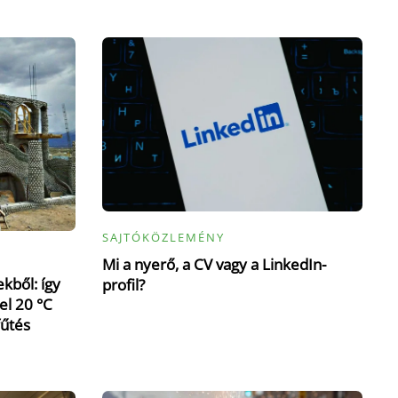
SAJTÓKÖZLEMÉNY
Mi a nyerő, a CV vagy a LinkedIn-
kből: így
profil?
el 20 °C
fűtés