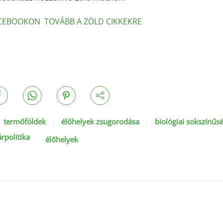
ACEBOOKON
TOVÁBB A ZÖLD CIKKEKRE
termőföldek
élőhelyek zsugorodása
biológiai sokszínűs
árpolitika
élőhelyek