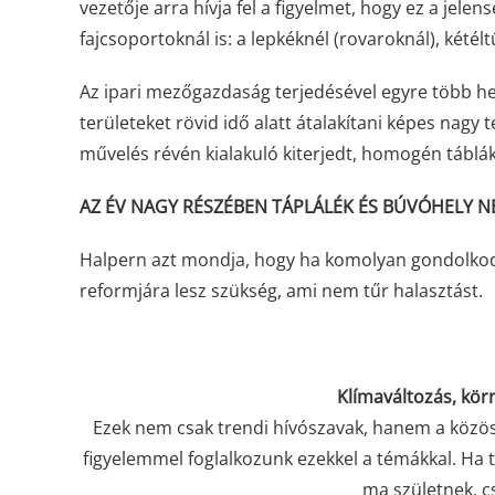
vezetője arra hívja fel a figyelmet, hogy ez a jelens
fajcsoportoknál is: a lepkéknél (rovaroknál), kétél
Az ipari mezőgazdaság terjedésével egyre több h
területeket rövid idő alatt átalakítani képes nagy 
művelés révén kialakuló kiterjedt, homogén táblá
AZ ÉV NAGY RÉSZÉBEN TÁPLÁLÉK ÉS BÚVÓHELY N
Halpern azt mondja, hogy ha komolyan gondolkodu
reformjára lesz szükség, ami nem tűr halasztást.
Klímaváltozás, kör
Ezek nem csak trendi hívószavak, hanem a közös
figyelemmel foglalkozunk ezekkel a témákkal. Ha t
ma születnek, c