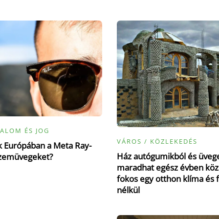
ALOM ÉS JOG
VÁROS / KÖZLEKEDÉS
ák Európában a Meta Ray-
Ház autógumikból és üvege
zemüvegeket?
maradhat egész évben köz
fokos egy otthon klíma és 
nélkül