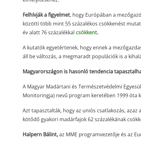
Felhívják a figyelmet
, hogy Európában a mezőgazda
közötti több mint 55 százalékos csökkenést muta
év alatt 76 százalékkal
csökkent
.
A kutatók egyetértenek, hogy ennek a mezőgazdasá
áll be változás, a megmaradt populációk is a kihal
Magyarországon is hasonló tendencia tapasztalh
A Magyar Madártani és Természetvédelmi Egyesü
Monitoringja) nevű program keretében 1999 óta k
Azt tapasztalták, hogy az uniós csatlakozás, aza
kötődő gyakori madárfajok 62 százalékának csökke
Halpern Bálint,
az MME programvezetője és az Eur