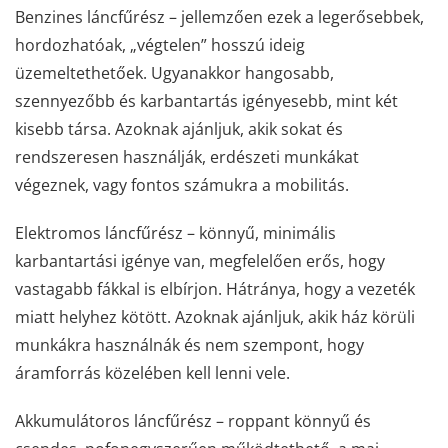
Benzines láncfűrész – jellemzően ezek a legerősebbek,
hordozhatóak, „végtelen” hosszú ideig
üzemeltethetőek. Ugyanakkor hangosabb,
szennyezőbb és karbantartás igényesebb, mint két
kisebb társa. Azoknak ajánljuk, akik sokat és
rendszeresen használják, erdészeti munkákat
végeznek, vagy fontos számukra a mobilitás.
Elektromos láncfűrész – könnyű, minimális
karbantartási igénye van, megfelelően erős, hogy
vastagabb fákkal is elbírjon. Hátránya, hogy a vezeték
miatt helyhez kötött. Azoknak ajánljuk, akik ház körüli
munkákra használnák és nem szempont, hogy
áramforrás közelében kell lenni vele.
Akkumulátoros láncfűrész – roppant könnyű és