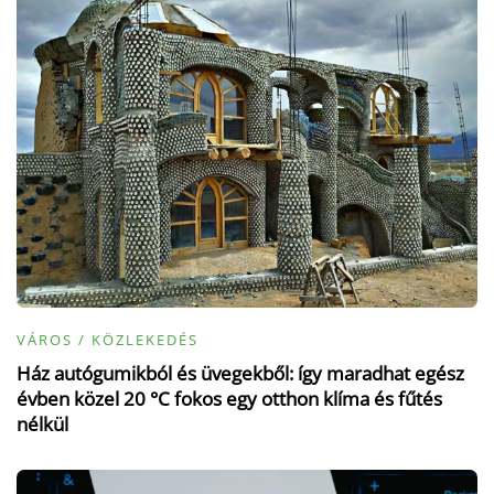
VÁROS / KÖZLEKEDÉS
Ház autógumikból és üvegekből: így maradhat egész
évben közel 20 °C fokos egy otthon klíma és fűtés
nélkül