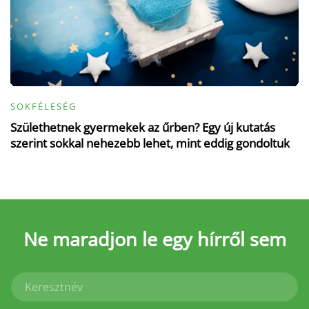
SOKFÉLESÉG
Születhetnek gyermekek az űrben? Egy új kutatás
szerint sokkal nehezebb lehet, mint eddig gondoltuk
Ne maradjon le
egy hírről sem