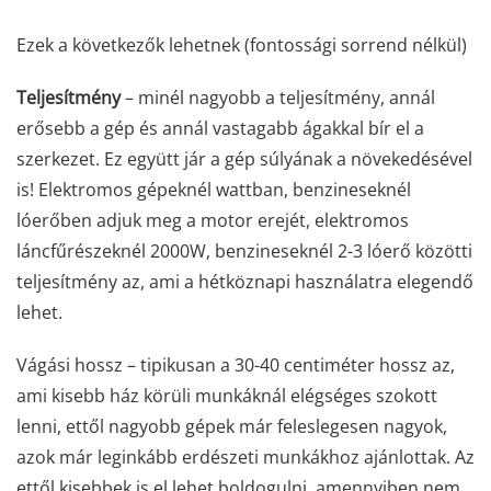
Ezek a következők lehetnek (fontossági sorrend nélkül)
Teljesítmény
– minél nagyobb a teljesítmény, annál
erősebb a gép és annál vastagabb ágakkal bír el a
szerkezet. Ez együtt jár a gép súlyának a növekedésével
is! Elektromos gépeknél wattban, benzineseknél
lóerőben adjuk meg a motor erejét, elektromos
láncfűrészeknél 2000W, benzineseknél 2-3 lóerő közötti
teljesítmény az, ami a hétköznapi használatra elegendő
lehet.
Vágási hossz – tipikusan a 30-40 centiméter hossz az,
ami kisebb ház körüli munkáknál elégséges szokott
lenni, ettől nagyobb gépek már feleslegesen nagyok,
azok már leginkább erdészeti munkákhoz ajánlottak. Az
ettől kisebbek is el lehet boldogulni, amennyiben nem