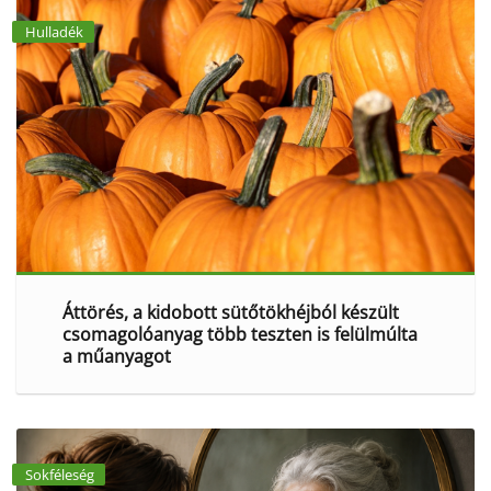
Hulladék
Áttörés, a kidobott sütőtökhéjból készült
csomagolóanyag több teszten is felülmúlta
a műanyagot
Sokféleség