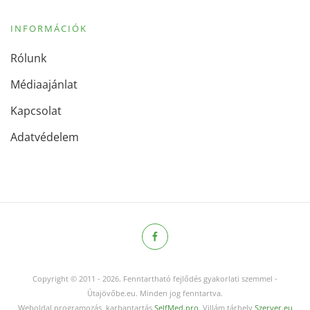
INFORMÁCIÓK
Rólunk
Médiaajánlat
Kapcsolat
Adatvédelem
Copyright © 2011
-
2026.
Fenntartható fejlődés gyakorlati szemmel -
Útajövőbe.eu. Minden jog fenntartva.
Weboldal programozás, karbantartás
SelfMed.pro
. Villám tárhely
Szerver.eu