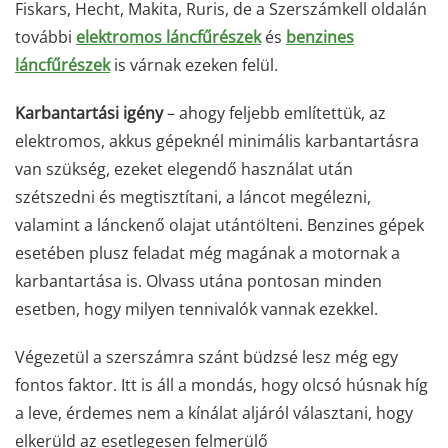
Fiskars, Hecht, Makita, Ruris, de a Szerszámkell oldalán
további
elektromos láncfűrészek
és
benzines
láncfűrészek
is várnak ezeken felül.
Karbantartási igény
– ahogy feljebb említettük, az
elektromos, akkus gépeknél minimális karbantartásra
van szükség, ezeket elegendő használat után
szétszedni és megtisztítani, a láncot megélezni,
valamint a lánckenő olajat utántölteni. Benzines gépek
esetében plusz feladat még magának a motornak a
karbantartása is. Olvass utána pontosan minden
esetben, hogy milyen tennivalók vannak ezekkel.
Végezetül a szerszámra szánt büdzsé lesz még egy
fontos faktor. Itt is áll a mondás, hogy olcsó húsnak híg
a leve, érdemes nem a kínálat aljáról választani, hogy
elkerüld az esetlegesen felmerülő