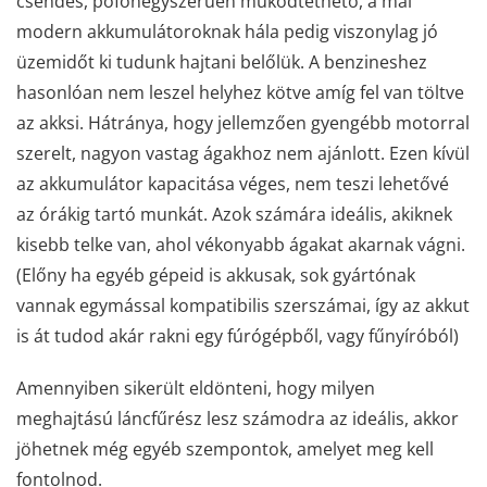
csendes, pofonegyszerűen működtethető, a mai
modern akkumulátoroknak hála pedig viszonylag jó
üzemidőt ki tudunk hajtani belőlük. A benzineshez
hasonlóan nem leszel helyhez kötve amíg fel van töltve
az akksi. Hátránya, hogy jellemzően gyengébb motorral
szerelt, nagyon vastag ágakhoz nem ajánlott. Ezen kívül
az akkumulátor kapacitása véges, nem teszi lehetővé
az órákig tartó munkát. Azok számára ideális, akiknek
kisebb telke van, ahol vékonyabb ágakat akarnak vágni.
(Előny ha egyéb gépeid is akkusak, sok gyártónak
vannak egymással kompatibilis szerszámai, így az akkut
is át tudod akár rakni egy fúrógépből, vagy fűnyíróból)
Amennyiben sikerült eldönteni, hogy milyen
meghajtású láncfűrész lesz számodra az ideális, akkor
jöhetnek még egyéb szempontok, amelyet meg kell
fontolnod.