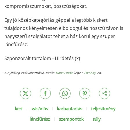
kompromisszumokat, bosszúságokat.
Egy jó középkategóriás géppel a legtöbb kiskert
tulajdonos kényelmesen elboldogul és hosszú távon is
nagyszerű szolgálatot tehet a ház körül egy szuper
láncfűrész.
Szponzorált tartalom - Hirdetés (x)
A nyitókép csak illusztráció, forrás:
Hans Linde
képe a
Pixabay
-en.
kert
vásárlás
karbantartás
teljesítmény
láncfűrész
szempontok
súly