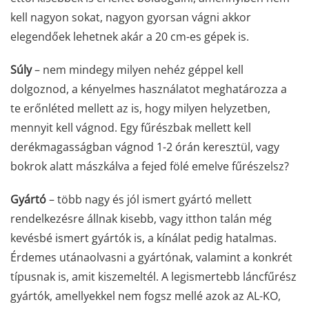
kell nagyon sokat, nagyon gyorsan vágni akkor
elegendőek lehetnek akár a 20 cm-es gépek is.
Súly
– nem mindegy milyen nehéz géppel kell
dolgoznod, a kényelmes használatot meghatározza a
te erőnléted mellett az is, hogy milyen helyzetben,
mennyit kell vágnod. Egy fűrészbak mellett kell
derékmagasságban vágnod 1-2 órán keresztül, vagy
bokrok alatt mászkálva a fejed fölé emelve fűrészelsz?
Gyártó
– több nagy és jól ismert gyártó mellett
rendelkezésre állnak kisebb, vagy itthon talán még
kevésbé ismert gyártók is, a kínálat pedig hatalmas.
Érdemes utánaolvasni a gyártónak, valamint a konkrét
típusnak is, amit kiszemeltél. A legismertebb láncfűrész
gyártók, amellyekkel nem fogsz mellé azok az AL-KO,