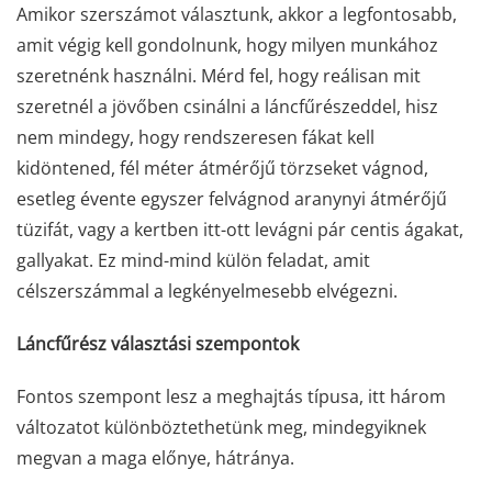
Amikor szerszámot választunk, akkor a legfontosabb,
amit végig kell gondolnunk, hogy milyen munkához
szeretnénk használni. Mérd fel, hogy reálisan mit
szeretnél a jövőben csinálni a láncfűrészeddel, hisz
nem mindegy, hogy rendszeresen fákat kell
kidöntened, fél méter átmérőjű törzseket vágnod,
esetleg évente egyszer felvágnod aranynyi átmérőjű
tüzifát, vagy a kertben itt-ott levágni pár centis ágakat,
gallyakat. Ez mind-mind külön feladat, amit
célszerszámmal a legkényelmesebb elvégezni.
Láncfűrész választási szempontok
Fontos szempont lesz a meghajtás típusa, itt három
változatot különböztethetünk meg, mindegyiknek
megvan a maga előnye, hátránya.