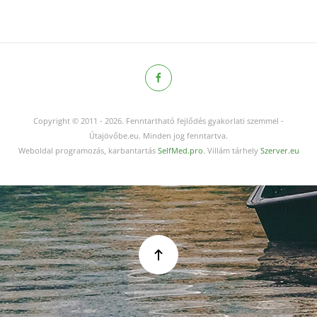
Copyright © 2011
-
2026.
Fenntartható fejlődés gyakorlati szemmel -
Útajövőbe.eu. Minden jog fenntartva.
Weboldal programozás, karbantartás
SelfMed.pro
. Villám tárhely
Szerver.eu