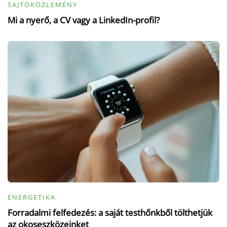
SAJTÓKÖZLEMÉNY
Mi a nyerő, a CV vagy a LinkedIn-profil?
ENERGETIKA
Forradalmi felfedezés: a saját testhőnkből tölthetjük
az okoseszközeinket