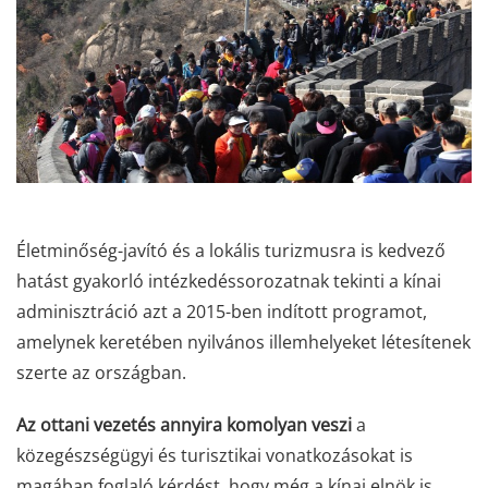
Életminőség-javító és a lokális turizmusra is kedvező
hatást gyakorló intézkedéssorozatnak tekinti a kínai
adminisztráció azt a 2015-ben indított programot,
amelynek keretében nyilvános illemhelyeket létesítenek
szerte az országban.
Az ottani vezetés annyira komolyan veszi
a
közegészségügyi és turisztikai vonatkozásokat is
magában foglaló kérdést, hogy még a kínai elnök is