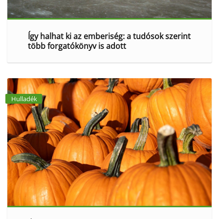
Így halhat ki az emberiség: a tudósok szerint
több forgatókönyv is adott
Hulladék