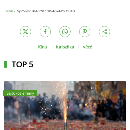
Forrás
- Nyitókép: IMAGINECHINA/WANG XIBAO
Kína
turisztika
vécé
TOP 5
Sajtóközlemény