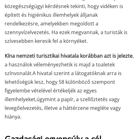
közegészségügyi kérdésnek tekinti, hogy vidéken is
épített és higiénikus illemhelyek álljanak
rendelkezésre,
amelyekben megoldott a
szennyvízelvezetés. Ha ezek megvannak, a turisták is
szívesebben keresik fel a környéket.
Kína nemzeti turisztikai hivatala korábban azt is jelezte
,
a használok véleményezhetik is majd a toaletek
színvonalát.
A hivatal szerint a látogatóknak arra is
lehetőségük lesz, hogy 58 különböző szempont
figyelembe vételével értékeljék az egyes
illemhelyeket,
úgymint a papír, a szellőztetés vagy
levegőelvezetés, illetve a háttérzene megléte vagy
hiánya.
Gazdasági egyensúly a cél