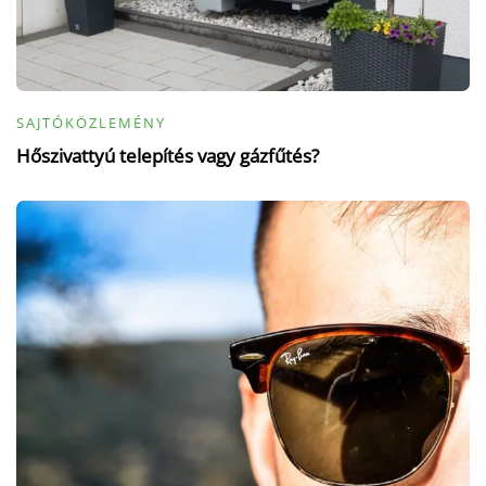
SAJTÓKÖZLEMÉNY
Hőszivattyú telepítés vagy gázfűtés?