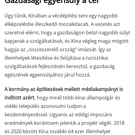
Úgy tűnik, Kínában a vécéépítési terv egy nagyobb
elképzelésbe illeszkedő mozaikdarab. A vezetés azt
szeretné elérni, hogy a gazdaságon belül nagyobb súlyt
kapjanak a szolgáltatások, és
Kína végleg maga mögött
hagyja az „összeszerelő ország”-imázsát.
Így az
illemhelyek létesítése és felújítása a turisztikai
szolgáltatások fejlesztésén keresztül, a gazdaság
egészének egyensúlyához járul hozzá.
A kormány az építkezések mellett médiakampányt is
indított azért
, hogy minél több kínai állampolgár és
vidéki település azonosulni tudjon a
kezdeményezéssel. Ugyanis az eddigi impozáns
eredmények korántsem jelentik a projekt végét. 2018
és 2020 között Kína további 64 ezer illemhelyet