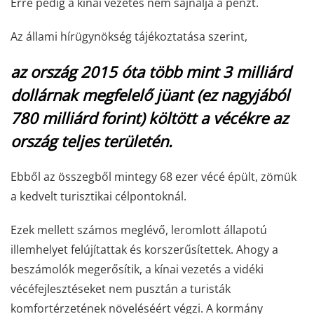
Erre pedig a kínai vezetés nem sajnálja a pénzt.
Az állami hírügynökség tájékoztatása szerint,
az ország 2015 óta több mint 3 milliárd
dollárnak megfelelő jüant (ez nagyjából
780 milliárd forint) költött a vécékre az
ország teljes területén.
Ebből az összegből mintegy 68 ezer vécé épült, zömük
a kedvelt turisztikai célpontoknál.
Ezek mellett számos meglévő, leromlott állapotú
illemhelyet felújítattak és korszerűsítettek. Ahogy a
beszámolók megerősítik, a kínai vezetés a vidéki
vécéfejlesztéseket nem pusztán a turisták
komfortérzetének növeléséért végzi.
A kormány