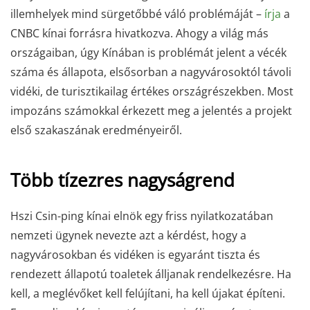
illemhelyek mind sürgetőbbé váló problémáját –
írja
a
CNBC kínai forrásra hivatkozva. Ahogy a világ más
országaiban, úgy Kínában is problémát jelent a vécék
száma és állapota, elsősorban a nagyvárosoktól távoli
vidéki, de turisztikailag értékes országrészekben. Most
impozáns számokkal érkezett meg a jelentés a projekt
első szakaszának eredményeiről.
Több tízezres nagyságrend
Hszi Csin-ping kínai elnök egy friss nyilatkozatában
nemzeti ügynek nevezte azt a kérdést, hogy a
nagyvárosokban és vidéken is egyaránt tiszta és
rendezett állapotú toaletek álljanak rendelkezésre. Ha
kell, a meglévőket kell felújítani, ha kell újakat építeni.