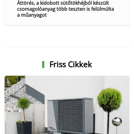
Áttörés, a kidobott sütőtökhéjból készült
csomagolóanyag több teszten is felülmúlta
a műanyagot
Friss Cikkek