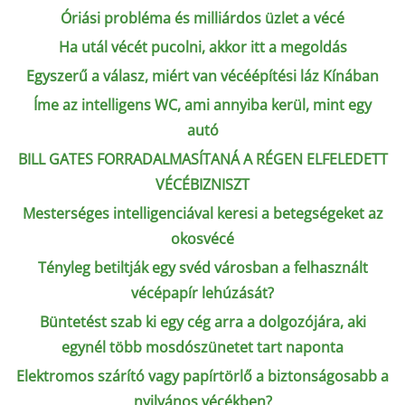
Óriási probléma és milliárdos üzlet a vécé
Ha utál vécét pucolni, akkor itt a megoldás
Egyszerű a válasz, miért van vécéépítési láz Kínában
Íme az intelligens WC, ami annyiba kerül, mint egy
autó
BILL GATES FORRADALMASÍTANÁ A RÉGEN ELFELEDETT
VÉCÉBIZNISZT
Mesterséges intelligenciával keresi a betegségeket az
okosvécé
Tényleg betiltják egy svéd városban a felhasznált
vécépapír lehúzását?
Büntetést szab ki egy cég arra a dolgozójára, aki
egynél több mosdószünetet tart naponta
Elektromos szárító vagy papírtörlő a biztonságosabb a
nyilvános vécékben?