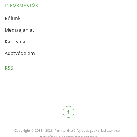
INFORMÁCIÓK
Rólunk
Médiaajánlat
Kapcsolat
Adatvédelem
RSS
Copyright © 2011
-
2026.
Fenntartható fejlődés gyakorlati szemmel -
Útajövőbe.eu. Minden jog fenntartva.