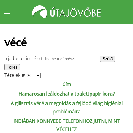
Fő tartalom átugrása
vécé
Írja be a címrészt
Szűrő
Törlés
Tételek #
Cím
Hamarosan leáldozhat a toalettpapír kora?
A gilisztás vécé a megoldás a fejlődő világ higiéniai
problémáira
INDIÁBAN KÖNNYEBB TELEFONHOZ JUTNI, MINT
VÉCÉHEZ