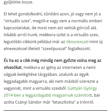
gyűjtötte össze.
El lehet gondolkodni, tűnődni azon, jó vagy nem jó a
"virtuális szex", megöli-e vagy sem a normális emberi
kapcsolatokat, de most nem ezt vettük górcső alá.
Inkább arról írunk, mekkora üzlet is a virtuális szex,
legutóbbi cikkünk például már az
ökoszexszel
mint új
elnevezéssel illetett "szextípussal" foglalkozott.
És ha ez a cikk még mindig nem győzte volna meg az
olvasókat
, mekkora az igény az interneten a nemi
vágyak kielégítése tárgyában, utalunk az egyik
leggadagabb magyarra, aki nem másból szerezte a
vagyonát, mint a virtuális szexből.
Gattyán György
2014-ben a leggazdagabb magyarnak számítot
t, bár
azóta Csányi Sándor már "letaszította" a trónról.