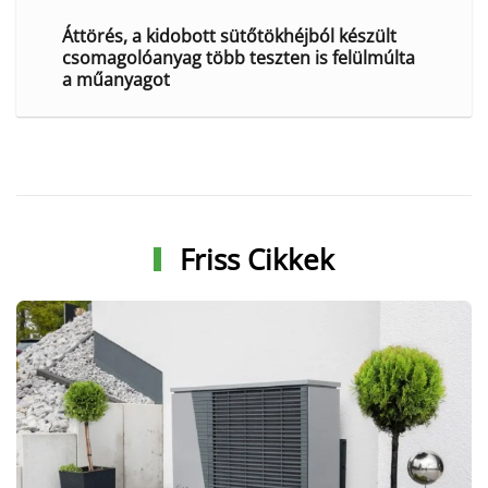
Áttörés, a kidobott sütőtökhéjból készült
csomagolóanyag több teszten is felülmúlta
a műanyagot
Friss Cikkek