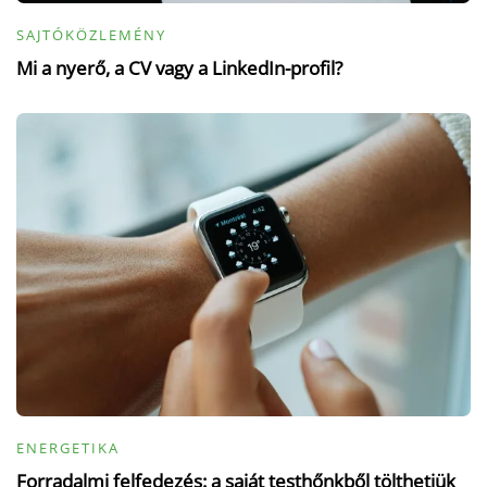
SAJTÓKÖZLEMÉNY
Mi a nyerő, a CV vagy a LinkedIn-profil?
ENERGETIKA
Forradalmi felfedezés: a saját testhőnkből tölthetjük