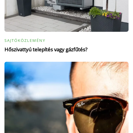
SAJTÓKÖZLEMÉNY
Hőszivattyú telepítés vagy gázfűtés?