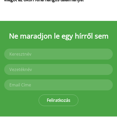
Ne maradjon le
egy hírről sem
Feliratkozás