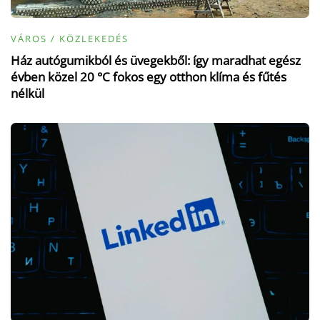
VÁROS / KÖZLEKEDÉS
Ház autógumikból és üvegekből: így maradhat egész
évben közel 20 °C fokos egy otthon klíma és fűtés
nélkül