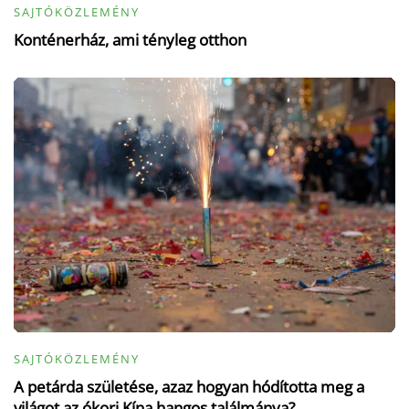
SAJTÓKÖZLEMÉNY
Konténerház, ami tényleg otthon
SAJTÓKÖZLEMÉNY
A petárda születése, azaz hogyan hódította meg a
világot az ókori Kína hangos találmánya?