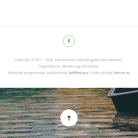
Copyright © 2011
-
2026.
Fenntartható fejlődés gyakorlati szemmel -
Útajövőbe.eu. Minden jog fenntartva.
Weboldal programozás, karbantartás
SelfMed.pro
. Villám tárhely
Szerver.eu