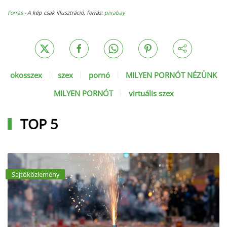
Forrás
- A kép csak illusztráció, forrás:
pixabay
okosszex
szex
pornó
MILYEN PORNÓT NÉZÜNK
MILYEN PORNÓT
virtuális szex
TOP 5
Sajtóközlemény