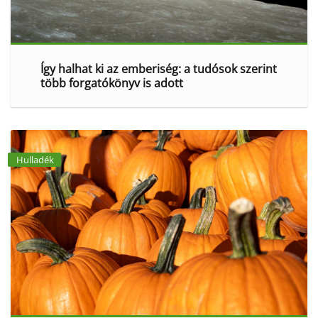
Így halhat ki az emberiség: a tudósok szerint
több forgatókönyv is adott
Hulladék