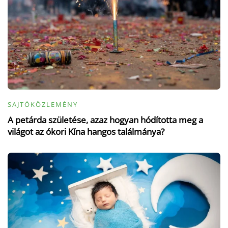
SAJTÓKÖZLEMÉNY
A petárda születése, azaz hogyan hódította meg a
világot az ókori Kína hangos találmánya?