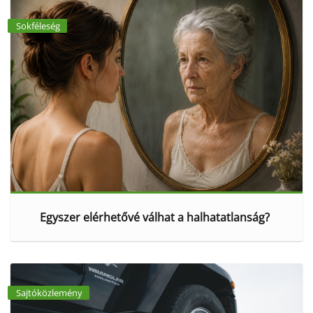
Sokféleség
Egyszer elérhetővé válhat a halhatatlanság?
Sajtóközlemény