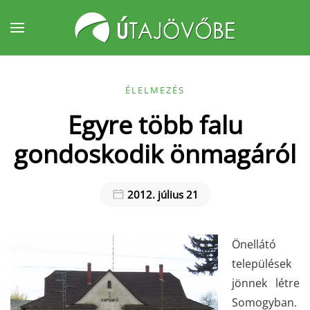
Fő tartalom átugrása
ÉLELMEZÉS
Egyre több falu
gondoskodik önmagáról
2012. július 21
Önellátó
települések
jönnek létre
Somogyban.