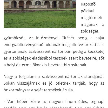
Kaposfő
például
megtermeli
magának a
zöldséget,
gyümölcsöt. Az intézményei fűtését pedig a saját
energiaültetvényükből oldanák meg, illetve brikettet is
gyártanának. Szilvásszentmártonban pedig a kecsketej
és a zöldségek eladásából tesznek szert bevételre, sőt
a helyi őstermelőknek is bevételt biztosítanak.
Nagy a forgalom a szilvásszentmártoniak standjánál.
Sokan visszajárnak és jó ötletnek tartják, hogy az
önkormányzat a saját termékeit árulja.
- Van hébér körte az nagyon finom édes, tegnapi