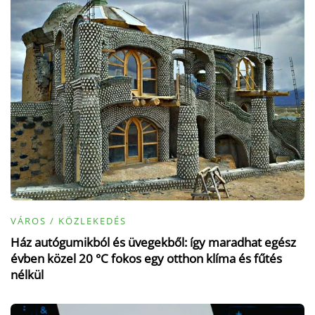
VÁROS / KÖZLEKEDÉS
Ház autógumikból és üvegekből: így maradhat egész
évben közel 20 °C fokos egy otthon klíma és fűtés
nélkül