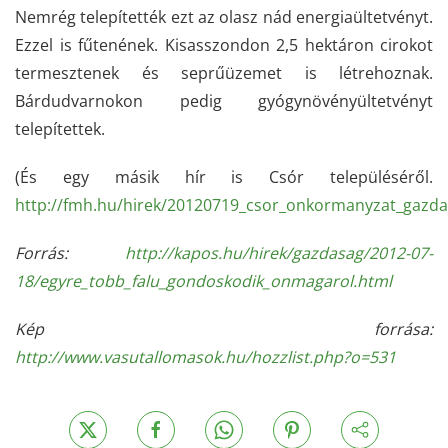
Nemrég telepítették ezt az olasz nád energiaültetvényt.
Ezzel is fűtenének. Kisasszondon 2,5 hektáron cirokot
termesztenek és seprűüzemet is létrehoznak.
Bárdudvarnokon pedig gyógynövényültetvényt
telepítettek.
(És egy másik hír is Csór településéről.
http://fmh.hu/hirek/20120719_csor_onkormanyzat_gazda
Forrás:
http://kapos.hu/hirek/gazdasag/2012-07-
18/egyre_tobb_falu_gondoskodik_onmagarol.html
Kép forrása:
http://www.vasutallomasok.hu/hozzlist.php?o=531