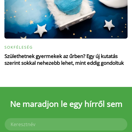
SOKFÉLESÉG
Születhetnek gyermekek az űrben? Egy új kutatás
szerint sokkal nehezebb lehet, mint eddig gondoltuk
Ne maradjon le
egy hírről sem