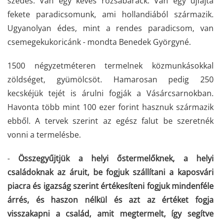
szedés. Van egy kevés rózsabarack. Van egy újfajta
fekete paradicsomunk, ami hollandiából származik.
Ugyanolyan édes, mint a rendes paradicsom, van
csemegekukoricánk - mondta Benedek Györgyné.
1500 négyzetméteren termelnek közmunkásokkal
zöldséget, gyümölcsöt. Hamarosan pedig 250
kecskéjük tejét is árulni fogják a Vásárcsarnokban.
Havonta több mint 100 ezer forint hasznuk származik
ebből. A tervek szerint az egész falut be szeretnék
vonni a termelésbe.
-
Összegyűjtjük a helyi őstermelőknek, a helyi
családoknak az áruit, be fogjuk szállítani a kaposvári
piacra és igazság szerint értékesíteni fogjuk mindenféle
árrés, és haszon nélkül és azt az értéket fogja
visszakapni a család, amit megtermelt, így segítve