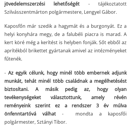
jövedelemszerzési lehetőségét
- tájékoztatott
Szilvásszentmárton polgármestere, Lengyel Gábor.
Kaposfőn már szedik a hagymát és a burgonyát. Ez a
helyi konyhára megy, de a falubéli piacra is marad. A
kert köré még a kerítést is helyben fonják. Sőt ebből az
aprítékból brikettet gyártanak amivel az intézményeket
fűtenék.
-
Az egyik célunk, hogy minél több embernek adjunk
munkát, tehát minél több családnak a megélhetésést
biztosítani. A másik pedig az, hogy olyan
tevékenységeket választottunk, amely révén
reményeink szerint ez a rendszer 3 év múlva
önfenntartóvá válhat
- mondta a kaposfői
polgármester, Sztányi Tibor.