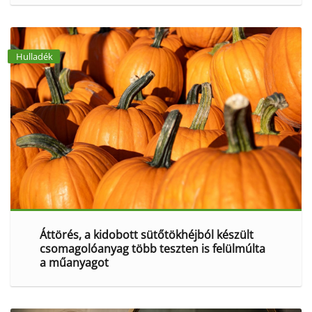
Hulladék
Áttörés, a kidobott sütőtökhéjból készült
csomagolóanyag több teszten is felülmúlta
a műanyagot