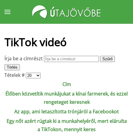
Fő tartalom átugrása
TikTok videó
Írja be a címrészt
Szűrő
Törlés
Tételek #
Cím
Élőben közvetítik munkájukat a kínai farmerek, és ezzel
rengeteget keresnek
Az app, ami letaszította trónjáról a Facebookot
Egy nőt azért rúgtak ki a munkahelyéről, mert elárulta
a TikTokon, mennyit keres