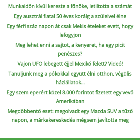
Munkaidőn kívül kereste a főnöke, letiltotta a számát
Egy ausztrál fiatal 50 éves koráig a szüleivel élne
Egy férfi száz napon át csak Mekis ételeket evett, hogy
lefogyjon
Meg lehet enni a sajtot, a kenyeret, ha egy picit
penészes?
Vajon UFO lebegett éjjel Mexikó felett? Videó!
Tanuljunk meg a pókokkal együtt élni otthon, végülis
háziállatok...
Egy szem eperért közel 8.000 forintot fizetett egy vevő
Amerikában
Megdöbbentő eset: megolvadt egy Mazda SUV a tűző
napon, a márkakereskedés mégsem javította meg