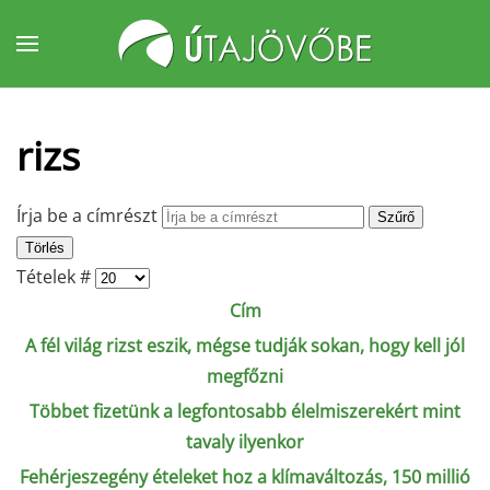
Fő tartalom átugrása
rizs
Írja be a címrészt
Szűrő
Törlés
Tételek #
Cím
A fél világ rizst eszik, mégse tudják sokan, hogy kell jól
megfőzni
Többet fizetünk a legfontosabb élelmiszerekért mint
tavaly ilyenkor
Fehérjeszegény ételeket hoz a klímaváltozás, 150 millió