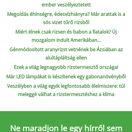
ember veszélyeztetett
Megoldás éhínségre, édesvízhiányra? Már arattak is a
sós vizet tűrő rizsből
Miért élnek csak rizsen és babon a fiatalok? Új
mozgalom indult Amerikában...
Génmódosított aranyrizst vetnének be Ázsiában az
alultápláltság ellen
Ezek a világ legnagyobb rizstermesztő országai
Már LED lámpákat is készítenek egy gabonanövényből
Veszélyben a világ egyik legfontosabb élelmiszere: túl
meleggé válhat a rizstermesztéshez a klíma
Ne maradjon le
egy hírről sem