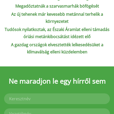
Megadóztatnák a szarvasmarhák böfögését
Az új tehenek már kevesebb metánnal terhelik a
környezetet
Tudósok nyilatkoztak, az Északi Áramlat elleni támadás
óriási metánkibocsátást idézett elő
A gazdag országok elvesztették lelkesedésüket a
klímaválság elleni küzdelemben
Ne maradjon le
egy hírről sem