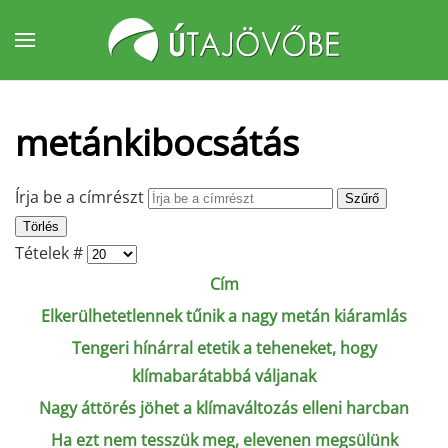
Fő tartalom átugrása
metánkibocsátás
Írja be a címrészt
Szűrő
Törlés
Tételek #
Cím
Elkerülhetetlennek tűnik a nagy metán kiáramlás
Tengeri hínárral etetik a teheneket, hogy
klímabarátabbá váljanak
Nagy áttörés jöhet a klímaváltozás elleni harcban
Ha ezt nem tesszük meg, elevenen megsülünk