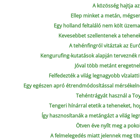
A közösség hajtja az
Ellep minket a metán, mégs
Egy holland feltaláló nem költ üzem
Kevesebbet szellentenek a tehenek
A tehénfingról vitáztak az Eu
Kengurufing-kutatások alapján terveznék m
Jóval több metánt eregetne
Felfedezték a világ legnagyobb vízalat
Egy egészen apró étrendmódosítással mérsékeln
Tehéntrágyát használ a To
Tengeri hínárral etetik a teheneket, h
Így hasznosítanák a metángázt a világ le
Ötven éve nyílt meg a poko
A felmelegedés miatt jelennek meg tit