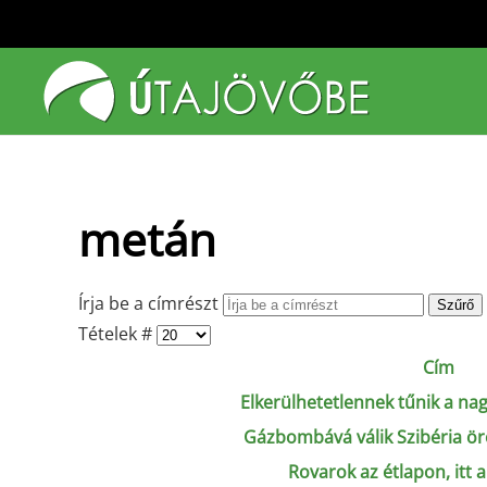
Fő tartalom átugrása
metán
Írja be a címrészt
Szűrő
Tételek #
Cím
Elkerülhetetlennek tűnik a na
Gázbombává válik Szibéria örö
Rovarok az étlapon, itt a