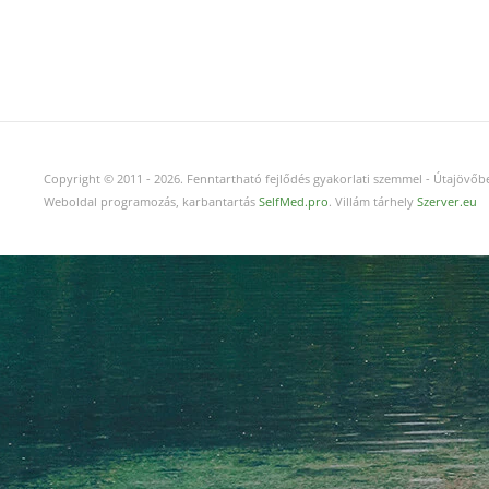
Copyright © 2011
-
2026.
Fenntartható fejlődés gyakorlati szemmel - Útajövőbe
Weboldal programozás, karbantartás
SelfMed.pro
. Villám tárhely
Szerver.eu