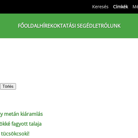
Keresés
Címkék
Mé
FŐOLDAL
HÍREK
OKTATÁSI SEGÉDLET
RÓLUNK
Törlés
gy metán kiáramlás
kké fagyott talaja
 tücsökcsoki!