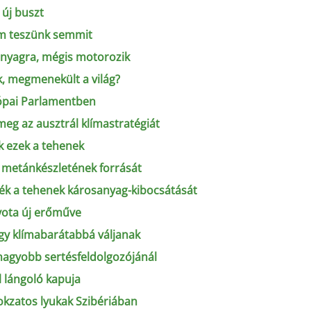
 új buszt
em teszünk semmit
anyagra, mégis motorozik
, megmenekült a világ?
rópai Parlamentben
eg az ausztrál klímastratégiát
k ezek a tehenek
ti metánkészletének forrását
ék a tehenek károsanyag-kibocsátását
yota új erőműve
ogy klímabarátabbá váljanak
gnagyobb sertésfeldolgozójánál
l lángoló kapuja
okzatos lyukak Szibériában