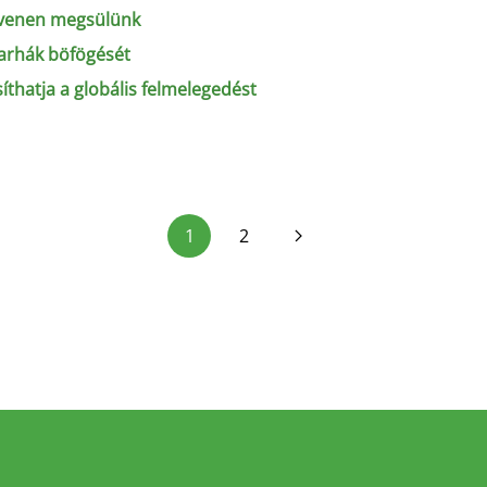
evenen megsülünk
arhák böfögését
íthatja a globális felmelegedést
1
2