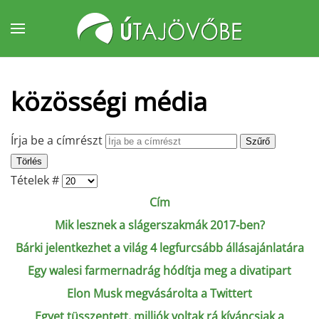
Fő tartalom átugrása
közösségi média
Írja be a címrészt
Szűrő
Törlés
Tételek #
Cím
Mik lesznek a slágerszakmák 2017-ben?
Bárki jelentkezhet a világ 4 legfurcsább állásajánlatára
Egy walesi farmernadrág hódítja meg a divatipart
Elon Musk megvásárolta a Twittert
Egyet tüsszentett, milliók voltak rá kíváncsiak a