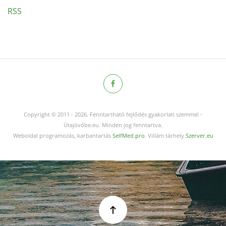
RSS
Copyright © 2011
-
2026.
Fenntartható fejlődés gyakorlati szemmel -
Útajövőbe.eu. Minden jog fenntartva.
Weboldal programozás, karbantartás
SelfMed.pro
. Villám tárhely
Szerver.eu