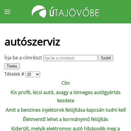
Fő tartalom átugrása
autószerviz
Írja be a címrészt
Szűrő
Törlés
Tételek #
Cím
Kis profit, kicsi autó, avagy a tömeges autógyártás
kezdete
Amit a benzines injektorok felújítása kapcsán tudni kell
Életmentő lehet a kormánymű felújítás
Kiderült, melyik elektromos autó hibásodik meg a