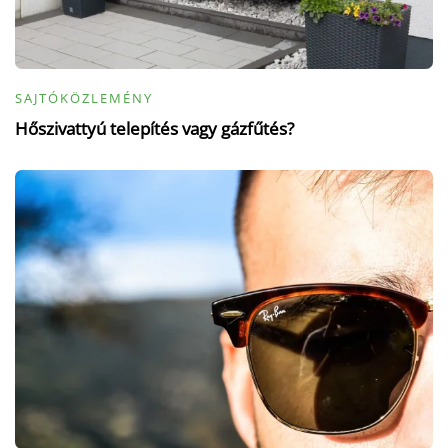
SAJTÓKÖZLEMÉNY
Hőszivattyú telepítés vagy gázfűtés?