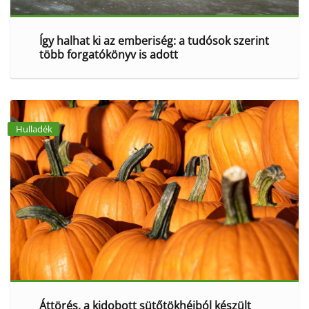
Így halhat ki az emberiség: a tudósok szerint
több forgatókönyv is adott
Hulladék
Áttörés, a kidobott sütőtökhéjból készült