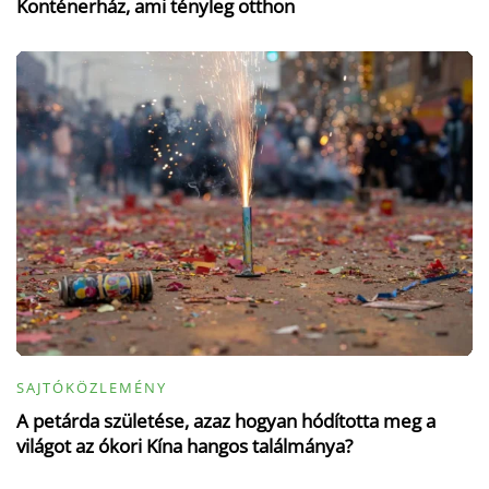
Konténerház, ami tényleg otthon
SAJTÓKÖZLEMÉNY
A petárda születése, azaz hogyan hódította meg a
világot az ókori Kína hangos találmánya?