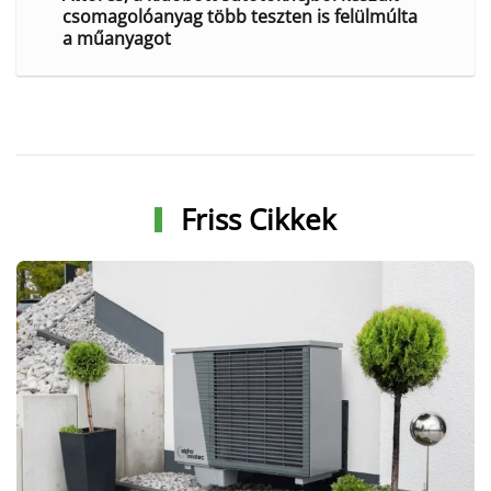
csomagolóanyag több teszten is felülmúlta
a műanyagot
Friss Cikkek