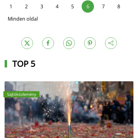
1
2
3
4
5
6
7
8
Minden oldal
TOP 5
Sajtóközlemény