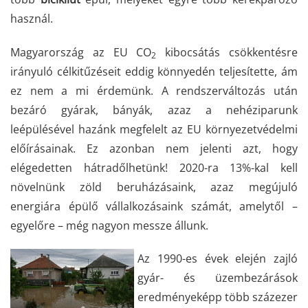
használ.
Magyarország az EU CO
kibocsátás csökkentésre
2
irányuló célkitűzéseit eddig könnyedén teljesítette, ám
ez nem a mi érdemünk. A rendszerváltozás után
bezáró gyárak, bányák, azaz a nehéziparunk
leépülésével hazánk megfelelt az EU környezetvédelmi
előírásainak. Ez azonban nem jelenti azt, hogy
elégedetten hátradőlhetünk! 2020-ra 13%-kal kell
növelnünk zöld beruházásaink, azaz megújuló
energiára épülő vállalkozásaink számát, amelytől –
egyelőre – még nagyon messze állunk.
Az 1990-es évek elején zajló
gyár- és üzembezárások
eredményeképp több százezer