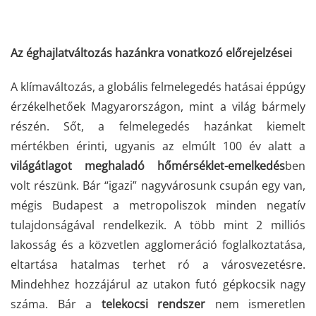
Az éghajlatváltozás hazánkra vonatkozó előrejelzései
A klímaváltozás, a globális felmelegedés hatásai éppúgy
érzékelhetőek Magyarországon, mint a világ bármely
részén. Sőt, a felmelegedés hazánkat kiemelt
mértékben érinti, ugyanis az elmúlt 100 év alatt a
világátlagot meghaladó hőmérséklet-emelkedés
ben
volt részünk. Bár “igazi” nagyvárosunk csupán egy van,
mégis Budapest a metropoliszok minden negatív
tulajdonságával rendelkezik. A több mint 2 milliós
lakosság és a közvetlen agglomeráció foglalkoztatása,
eltartása hatalmas terhet ró a városvezetésre.
Mindehhez hozzájárul az utakon futó gépkocsik nagy
száma. Bár a
telekocsi rendszer
nem ismeretlen