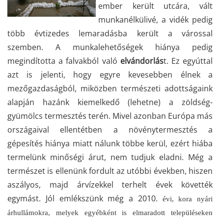
ember került utcára, vált
munkanélkülivé, a vidék pedig
több évtizedes lemaradásba került a várossal
szemben. A munkalehetőségek hiánya pedig
megindította a falvakból való
elvándorlás
t. Ez egyúttal
azt is jelenti, hogy egyre kevesebben élnek a
mezőgazdaságból, miközben természeti adottságaink
alapján hazánk kiemelkedő (lehetne) a zöldség-
gyümölcs termesztés terén. Mivel azonban Európa más
országaival ellentétben a növénytermesztés a
gépesítés hiánya miatt nálunk többe kerül, ezért hiába
termelünk minőségi árut, nem tudjuk eladni. Még a
természet is ellenünk fordult az utóbbi években, hiszen
aszályos, majd árvízekkel terhelt évek követték
egymást. Jól emlékszünk még a 2010.
évi, kora nyári
árhullámokra, melyek egyébként is elmaradott településeken