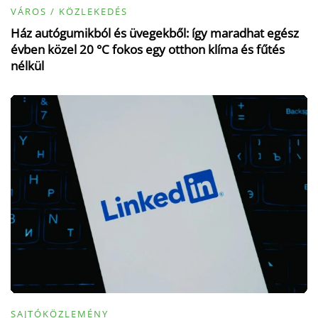
VÁROS / KÖZLEKEDÉS
Ház autógumikból és üvegekből: így maradhat egész
évben közel 20 °C fokos egy otthon klíma és fűtés
nélkül
SAJTÓKÖZLEMÉNY