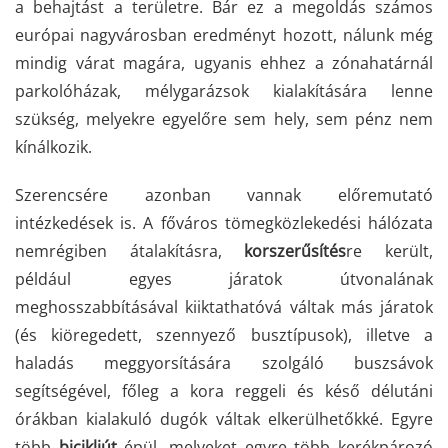
a behajtást a területre. Bár ez a megoldás számos
európai nagyvárosban eredményt hozott, nálunk még
mindig várat magára, ugyanis ehhez a zónahatárnál
parkolóházak, mélygarázsok kialakítására lenne
szükség, melyekre egyelőre sem hely, sem pénz nem
kínálkozik.
Szerencsére azonban vannak előremutató
intézkedések is. A főváros tömegközlekedési hálózata
nemrégiben átalakításra,
korszerűsítés
re került,
például egyes járatok útvonalának
meghosszabbításával kiiktathatóvá váltak más járatok
(és kiöregedett, szennyező busztípusok), illetve a
haladás meggyorsítására szolgáló buszsávok
segítségével, főleg a kora reggeli és késő délutáni
órákban kialakuló dugók váltak elkerülhetőkké. Egyre
több
bicikliút
épül, melyeket egyre több kerékpározó