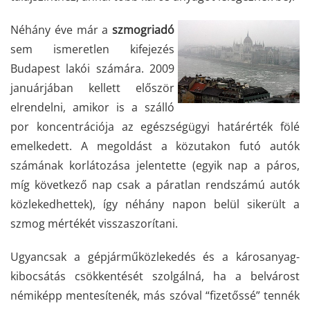
Néhány éve már a
szmogriadó
sem ismeretlen kifejezés
Budapest lakói számára. 2009
januárjában kellett először
elrendelni, amikor is a szálló
por koncentrációja az egészségügyi határérték fölé
emelkedett. A megoldást a közutakon futó autók
számának korlátozása jelentette (egyik nap a páros,
míg következő nap csak a páratlan rendszámú autók
közlekedhettek), így néhány napon belül sikerült a
szmog mértékét visszaszorítani.
Ugyancsak a gépjárműközlekedés és a károsanyag-
kibocsátás csökkentését szolgálná, ha a belvárost
némiképp mentesítenék, más szóval “fizetőssé” tennék