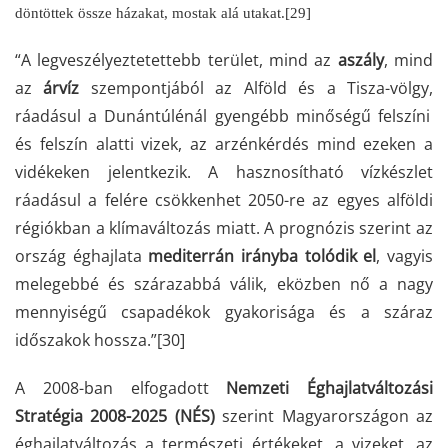
döntöttek össze házakat, mostak alá utakat.
[29]
“A legveszélyeztetettebb terület, mind az
aszály
, mind
az
árvíz
szempontjából az Alföld és a Tisza-völgy,
ráadásul a Dunántúlénál gyengébb minőségű felszíni
és felszín alatti vizek, az arzénkérdés mind ezeken a
vidékeken jelentkezik. A hasznosítható vízkészlet
ráadásul a felére csökkenhet 2050-re az egyes alföldi
régiókban a klímaváltozás miatt. A prognózis szerint az
ország éghajlata
mediterrán irányba tolódik el
, vagyis
melegebbé és szárazabbá válik, eközben nő a nagy
mennyiségű csapadékok gyakorisága és a száraz
időszakok hossza.”
[30]
A 2008-ban elfogadott
Nemzeti Éghajlatváltozási
Stratégia
2008-2025 (NÉS)
szerint Magyarországon
az
éghajlatváltozás a természeti értékeket, a vizeket, az