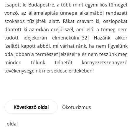
csapott le Budapestre, a több mint egymilliós tömeget
vonzó, az államalapítás ünnepe alkalmából rendezett
szokásos tűzijáték alatt. Fákat csavart ki, oszlopokat
döntött ki az orkán erejű szél, ami elől a tömeg nem
tudott idejekorán elmenekülni.
[32]
Hazánk akkor
ízelítőt kapott abból, mi várhat ránk, ha nem figyelünk
oda jobban a természet jelzéseire és nem teszünk meg
minden tőlünk telhetőt környezetszennyező
tevékenységeink mérséklése érdekében!
Következő oldal
Ökoturizmus
. oldal