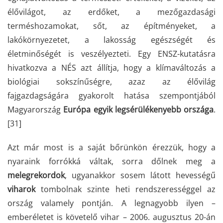
élővilágot, az erdőket, a mezőgazdasági
terméshozamokat, sőt, az építményeket, a
lakókörnyezetet, a lakosság egészségét és
életminőségét is veszélyezteti. Egy ENSZ-kutatásra
hivatkozva a NÉS azt állítja, hogy a klímaváltozás a
biológiai sokszínűségre, azaz az élővilág
fajgazdagságára gyakorolt hatása szempontjából
Magyarország
Európa egyik legsérülékenyebb országa
.
[31]
Azt már most is a saját bőrünkön érezzük, hogy a
nyaraink forrókká váltak, sorra dőlnek meg a
melegrekordok
, ugyanakkor sosem látott hevességű
viharok
tombolnak szinte heti rendszerességgel az
ország valamely pontján. A legnagyobb ilyen –
emberéletet is követelő vihar – 2006. augusztus 20-án