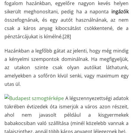
fogalom hazánkban, egyelőre nagyon kevés helyen
sikerült meghonosítani, pedig ha a naponta
ingázók
összefognának, és egy autót használnának, az nem
csak a káros anyag kibocsátást csökkentené, de a
pénztárcájukat is kímélné.
[28]
Hazánkban a legfőbb gátat az jelenti, hogy még mindig
a kényelmi szempontok dominálnak. Ha megfigyeljük,
az utakon szinte csak olyan autókat láthatunk,
amelyekben a sofőrön kívül senki, vagy maximum egy
utas ül
.
A légszennyezettségi adatok
tükrében évtizedek óta ismerjük a város azon részeit,
ahol nem javasolt például a kisgyermekek
babakocsiban való szállítása (minél közelebb vannak a
talajszinthez, annál több káros anyagot lélegeznek be).