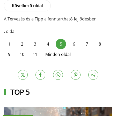
Következő oldal
A Tervezés és a Tipp a fenntartható fejlődésben
. oldal
1
2
3
4
5
6
7
8
9
10
11
Minden oldal
TOP 5