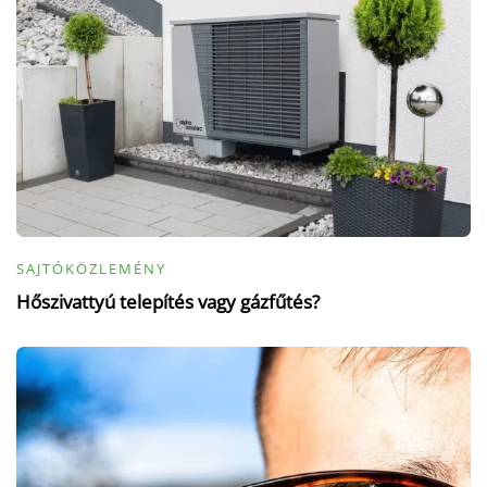
SAJTÓKÖZLEMÉNY
Hőszivattyú telepítés vagy gázfűtés?