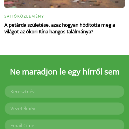
SAJTÓKÖZLEMÉNY
A petárda születése, azaz hogyan hódította meg a
világot az ókori Kína hangos találmánya?
Ne maradjon le
egy hírről sem