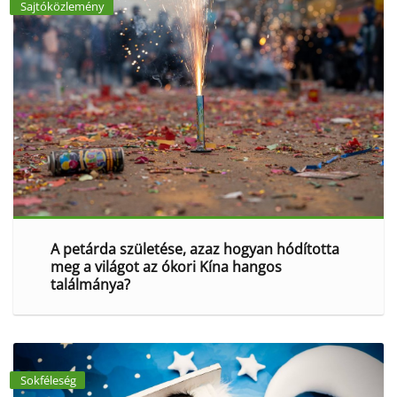
Sajtóközlemény
A petárda születése, azaz hogyan hódította
meg a világot az ókori Kína hangos
találmánya?
Sokféleség