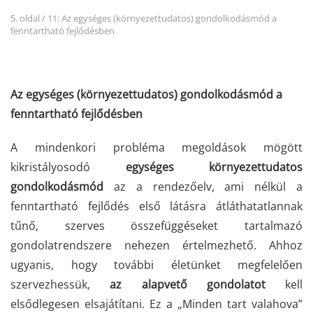
5. oldal / 11: Az egységes (környezettudatos) gondolkodásmód a
fenntartható fejlődésben
Az egységes (környezettudatos) gondolkodásmód a
fenntartható fejlődésben
A mindenkori probléma megoldások mögött
kikristályosodó
egységes környezettudatos
gondolkodásmód
az a rendezőelv, ami nélkül a
fenntartható fejlődés első látásra átláthatatlannak
tűnő, szerves összefüggéseket tartalmazó
gondolatrendszere nehezen értelmezhető. Ahhoz
ugyanis, hogy további életünket megfelelően
szervezhessük,
az alapvető gondolatot
kell
elsődlegesen elsajátítani. Ez a „Minden tart valahova”