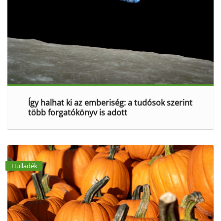
Így halhat ki az emberiség: a tudósok szerint
több forgatókönyv is adott
Hulladék