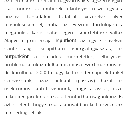
Az életünknek teret adó nagyvárosok világszerte egyre
csak nőnek, az emberek tekintélyes része egyfajta
pozitív társadalmi tudattól vezérelve ilyen
településeken él, noha az évezred fordulójára a
megapolisz káros hatási egyre ismertebbeké váltak.
Alapvető problémája
inputként
az egyre növekvő,
szinte alig csillapítható energiafogyasztás, és
outputként
a hulladék mérhetetlen, elhelyezési
problémákat okozó felhalmozódása. Ezért már most is,
de körülbelül 2020-tól úgy kell mindennapi életünket
szerveznünk, azaz például (passzív) házat és
(elektromos) autót vennünk, hogy átlássuk, ezzel
miképpen járulunk hozzá a fenntarthatóságunkhoz. Ez
azt is jelenti, hogy sokkal alaposabban kell terveznünk,
mint eddig tettük.