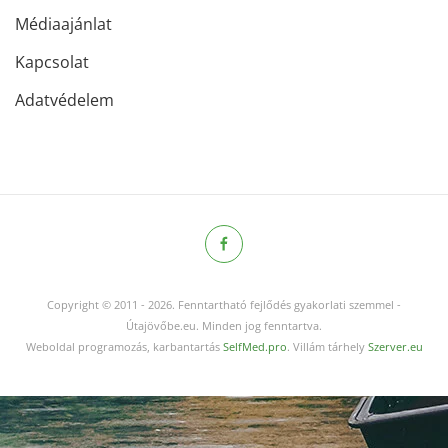
Médiaajánlat
Kapcsolat
Adatvédelem
Copyright © 2011
-
2026.
Fenntartható fejlődés gyakorlati szemmel -
Útajövőbe.eu. Minden jog fenntartva.
Weboldal programozás, karbantartás
SelfMed.pro
. Villám tárhely
Szerver.eu