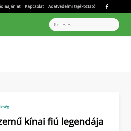
diaajánlat
Kapcsolat
Adatvédelmi tájékoztató
leség
zemű kínai fiú legendája