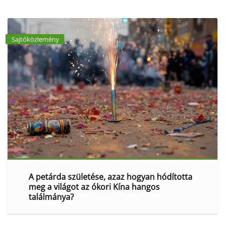
Sajtóközlemény
A petárda születése, azaz hogyan hódította
meg a világot az ókori Kína hangos
találmánya?