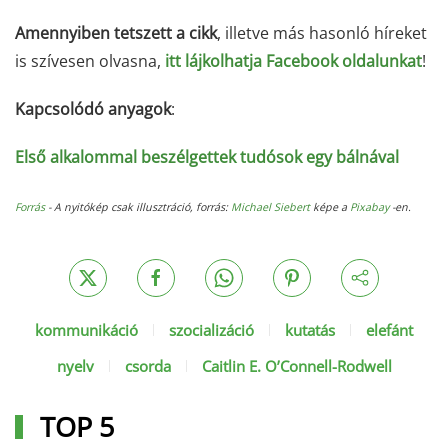
Amennyiben tetszett a cikk
, illetve más hasonló híreket
is szívesen olvasna,
itt lájkolhatja Facebook oldalunkat
!
Kapcsolódó anyagok
:
Első alkalommal beszélgettek tudósok egy bálnával
Forrás
- A nyitókép csak illusztráció, forrás:
Michael Siebert
képe a
Pixabay
-en.
kommunikáció
szocializáció
kutatás
elefánt
nyelv
csorda
Caitlin E. O’Connell-Rodwell
TOP 5