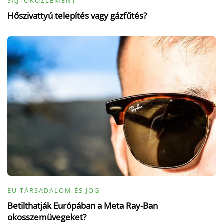
SAJTÓKÖZLEMÉNY
Hőszivattyú telepítés vagy gázfűtés?
EU TÁRSADALOM ÉS JOG
Betilthatják Európában a Meta Ray-Ban
okosszemüvegeket?