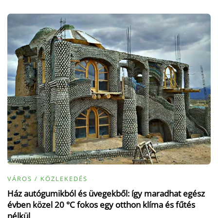
VÁROS / KÖZLEKEDÉS
Ház autógumikból és üvegekből: így maradhat egész
évben közel 20 °C fokos egy otthon klíma és fűtés
nélkül