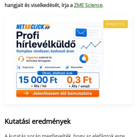
hangjait és viselkedését, írja
a
ZME Science
.
HIRDETÉS
Kutatási eredmények
A kutatás során megfigyelték, hogy az elefántok este,