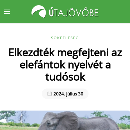
Fő tartalom átugrása
SOKFÉLESÉG
Elkezdték megfejteni az
elefántok nyelvét a
tudósok
2024. július 30