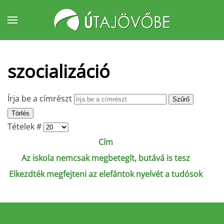
Fő tartalom átugrása
szocializáció
Írja be a címrészt
Szűrő
Törlés
Tételek #
Cím
Az iskola nemcsak megbetegít, butává is tesz
Elkezdték megfejteni az elefántok nyelvét a tudósok