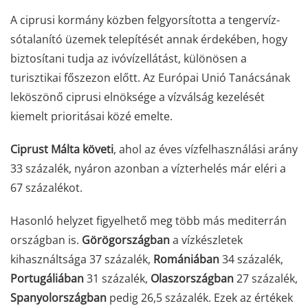
A ciprusi kormány közben felgyorsította a tengervíz-
sótalanító üzemek telepítését annak érdekében, hogy
biztosítani tudja az ivóvízellátást, különösen a
turisztikai főszezon előtt. Az Európai Unió Tanácsának
leköszönő ciprusi elnöksége a vízválság kezelését
kiemelt prioritásai közé emelte.
Ciprust Málta követi
, ahol az éves vízfelhasználási arány
33 százalék, nyáron azonban a vízterhelés már eléri a
67 százalékot.
Hasonló helyzet figyelhető meg több más mediterrán
országban is.
Görögországban
a vízkészletek
kihasználtsága 37 százalék,
Romániában
34 százalék,
Portugáliában
31 százalék,
Olaszországban
27 százalék,
Spanyolországban
pedig 26,5 százalék. Ezek az értékek