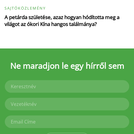
SAJTÓKÖZLEMÉNY
A petárda születése, azaz hogyan hódította meg a
világot az ókori Kína hangos találmánya?
Ne maradjon le
egy hírről sem