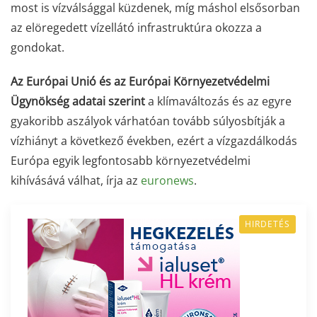
most is vízválsággal küzdenek, míg máshol elsősorban
az elöregedett vízellátó infrastruktúra okozza a
gondokat.
Az Európai Unió és az Európai Környezetvédelmi
Ügynökség adatai szerint
a klímaváltozás és az egyre
gyakoribb aszályok várhatóan tovább súlyosbítják a
vízhiányt a következő években, ezért a vízgazdálkodás
Európa egyik legfontosabb környezetvédelmi
kihívásává válhat, írja az
euronews
.
HIRDETÉS