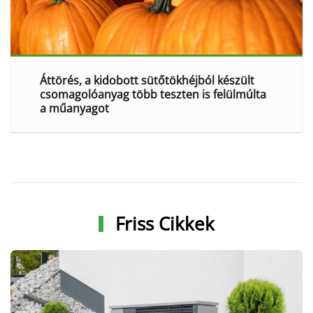
Áttörés, a kidobott sütőtökhéjból készült
csomagolóanyag több teszten is felülmúlta
a műanyagot
Friss Cikkek