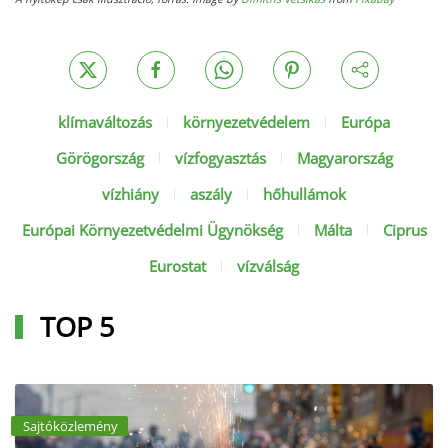
klímaváltozás
környezetvédelem
Európa
Görögország
vízfogyasztás
Magyarország
vízhiány
aszály
hőhullámok
Európai Környezetvédelmi Ügynökség
Málta
Ciprus
Eurostat
vízválság
TOP 5
Sajtóközlemény