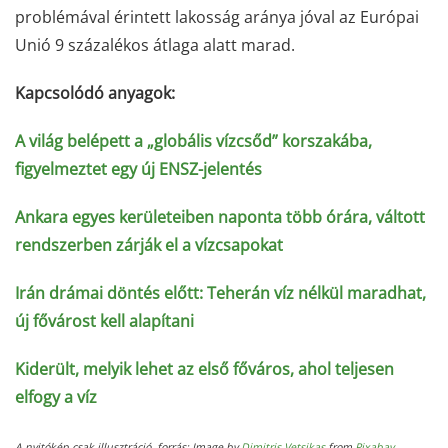
problémával érintett lakosság aránya jóval az Európai
Unió 9 százalékos átlaga alatt marad.
Kapcsolódó anyagok:
A világ belépett a „globális vízcsőd” korszakába,
figyelmeztet egy új ENSZ-jelentés
Ankara egyes kerületeiben naponta több órára, váltott
rendszerben zárják el a vízcsapokat
Irán drámai döntés előtt: Teherán víz nélkül maradhat,
új fővárost kell alapítani
Kiderült, melyik lehet az első főváros, ahol teljesen
elfogy a víz
A nyitókép csak illusztráció, forrás: Image by
Dimitris Vetsikas
from
Pixabay