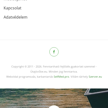
Kapcsolat
Adatvédelem
Copyright © 2011
-
2026.
Fenntartható fejlődés gyakorlati szemmel -
Útajövőbe.eu. Minden jog fenntartva.
Weboldal programozás, karbantartás
SelfMed.pro
. Villám tárhely
Szerver.eu