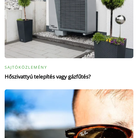
SAJTÓKÖZLEMÉNY
Hőszivattyú telepítés vagy gázfűtés?