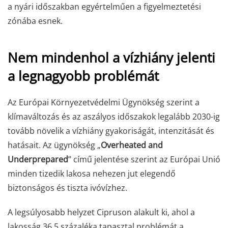
a nyári időszakban egyértelműen a figyelmeztetési
zónába esnek.
Nem mindenhol a vízhiány jelenti
a legnagyobb problémát
Az Európai Környezetvédelmi Ügynökség szerint a
klímaváltozás és az aszályos időszakok legalább 2030-ig
tovább növelik a vízhiány gyakoriságát, intenzitását és
hatásait. Az ügynökség „
Overheated and
Underprepared
” című jelentése szerint az Európai Unió
minden tizedik lakosa nehezen jut elegendő
biztonságos és tiszta ivóvízhez.
A legsúlyosabb helyzet Cipruson alakult ki, ahol a
lakosság 36,5 százaléka tapasztal problémát a