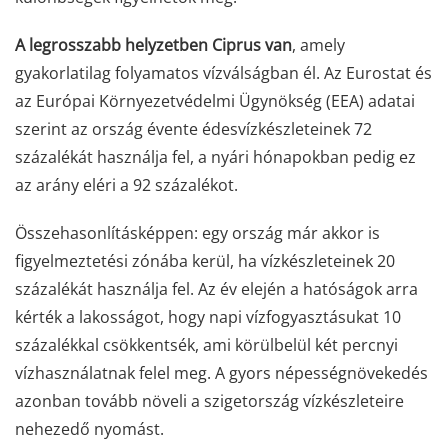
A legrosszabb helyzetben Ciprus van
, amely
gyakorlatilag folyamatos vízválságban él. Az Eurostat és
az Európai Környezetvédelmi Ügynökség (EEA) adatai
szerint az ország évente édesvízkészleteinek 72
százalékát használja fel, a nyári hónapokban pedig ez
az arány eléri a 92 százalékot.
Összehasonlításképpen: egy ország már akkor is
figyelmeztetési zónába kerül, ha vízkészleteinek 20
százalékát használja fel. Az év elején a hatóságok arra
kérték a lakosságot, hogy napi vízfogyasztásukat 10
százalékkal csökkentsék, ami körülbelül két percnyi
vízhasználatnak felel meg. A gyors népességnövekedés
azonban tovább növeli a szigetország vízkészleteire
nehezedő nyomást.