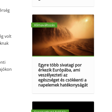
érség
Klímaváltozás
g volt
áknak
nti
Egyre több sivatagi por
hajókon
érkezik Európába, ami
veszélyezteti az
egészséget és csökkenti a
napelemek hatékonyságát