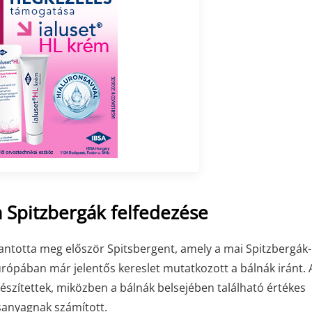
 Spitzbergák felfedezése
lantotta meg először Spitsbergent, amely a mai Spitzbergák-
urópában már jelentős kereslet mutatkozott a bálnák iránt. 
észítettek, miközben a bálnák belsejében található értékes
sanyagnak számított.