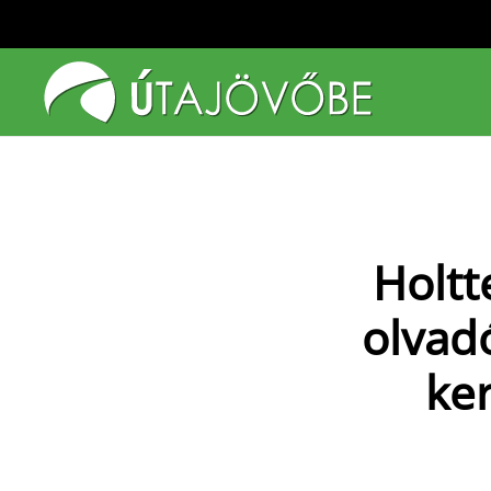
Fő tartalom átugrása
Holtt
olvad
ke