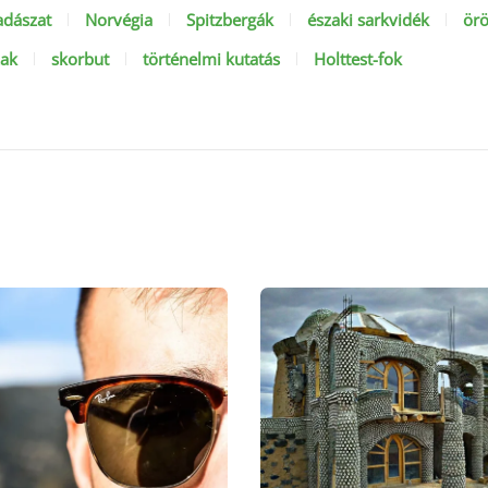
adászat
Norvégia
Spitzbergák
északi sarkvidék
örö
zak
skorbut
történelmi kutatás
Holttest-fok