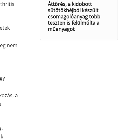
Áttörés, a kidobott
thritis
sütőtökhéjból készült
csomagolóanyag több
teszten is felülmúlta a
letek
műanyagot
űleg nem
agy
kozás, a
s
g,
ók