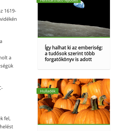
Fenntartható fejlődés
az 1619-
tvidékén
 a
Így halhat ki az emberiség:
a tudósok szerint több
holt a
forgatókönyv is adott
bségük
C-
Hulladék
s
.
 fel,
helést