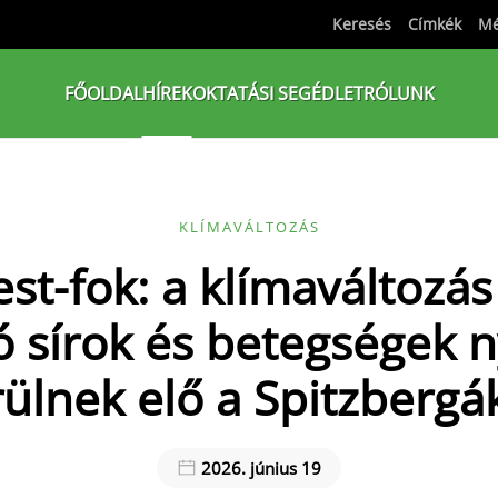
Keresés
Címkék
Mé
FŐOLDAL
HÍREK
OKTATÁSI SEGÉDLET
RÓLUNK
KLÍMAVÁLTOZÁS
est-fok: a klímaváltozás
ó sírok és betegségek 
rülnek elő a Spitzbergá
2026. június 19