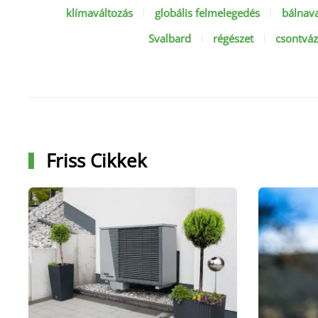
klímaváltozás
globális felmelegedés
bálnav
Svalbard
régészet
csontvá
Friss Cikkek