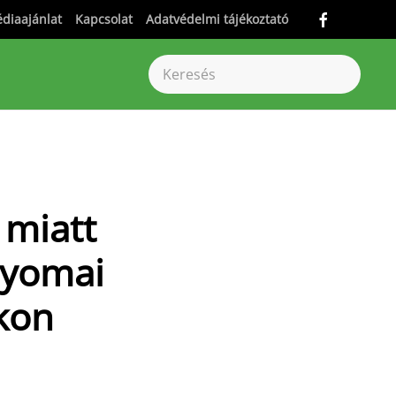
diaajánlat
Kapcsolat
Adatvédelmi tájékoztató
 miatt
nyomai
kon