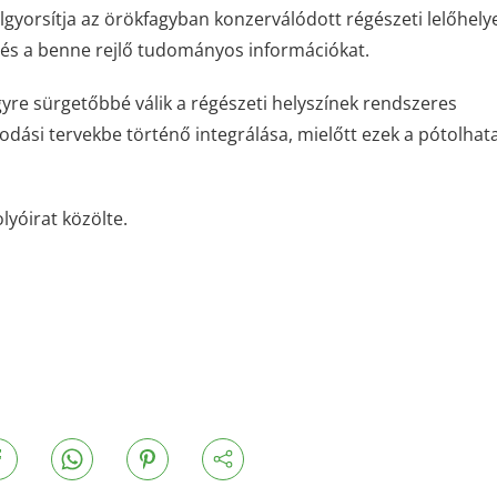
elgyorsítja az örökfagyban konzerválódott régészeti lelőhely
t és a benne rejlő tudományos információkat.
yre sürgetőbbé válik a régészeti helyszínek rendszeres
dási tervekbe történő integrálása, mielőtt ezek a pótolhat
yóirat közölte.