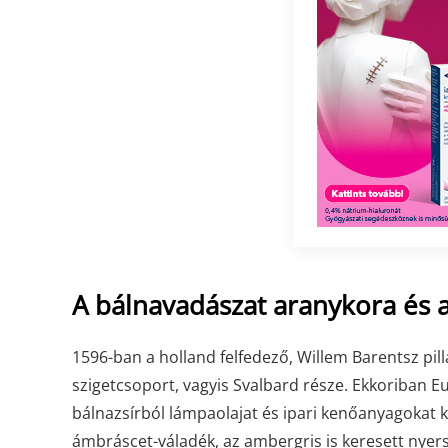
A bálnavadászat aranykora és a
1596-ban a holland felfedező, Willem Barentsz pil
szigetcsoport, vagyis Svalbard része. Ekkoriban E
bálnazsírból lámpaolajat és ipari kenőanyagokat k
ámbráscet-váladék, az ambergris is keresett nyer