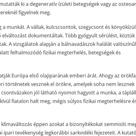
 mutatták ki a degeneratív ízületi betegségek vagy az osteoar
ereknél figyelnek meg.
g a munkát. A vállak, kulcscsontok, szegycsont és könyökízü
 elváltozást dokumentáltak. Több gyógyult sérülést, köztük
tak. A vizsgálatok alapján a bálnavadászok halálát valószín
latt felhalmozódó fizikai megterhelés, betegségek és
atják Európa első olajiparának emberi árát. Ahogy az örökf
eri történetek vesznek el örökre, amelyek soha nem lesznek
csontvázakon jól látható nyomot hagyott a munka, a táplál
kívül fiatalon halt meg, mégis súlyos fizikai megterhelésre é
a klímaváltozás éppen azokat a bizonyítékokat semmisíti me
pari tevékenység legkorábbi sarkvidéki fejezeteit. A kutat