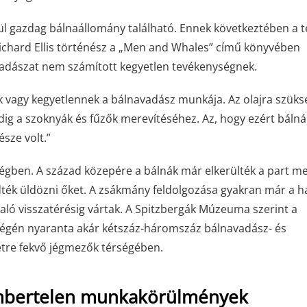
ül gazdag bálnaállomány található. Ennek következtében a t
Richard Ellis történész a „Men and Whales” című könyvében
adászat nem számított kegyetlen tevékenységnek.
 vagy kegyetlennek a bálnavadász munkája. Az olajra szüksé
dig a szoknyák és fűzők merevítéséhez. Az, hogy ezért báln
észe volt.”
ségben. A század közepére a bálnák már elkerülték a part me
zdték üldözni őket. A zsákmány feldolgozása gyakran már a 
való visszatérésig vártak. A Spitzbergák Múzeuma szerint a
 végén nyaranta akár kétszáz-háromszáz bálnavadász- és
etre fekvő jégmezők térségében.
 embertelen munkakörülmények