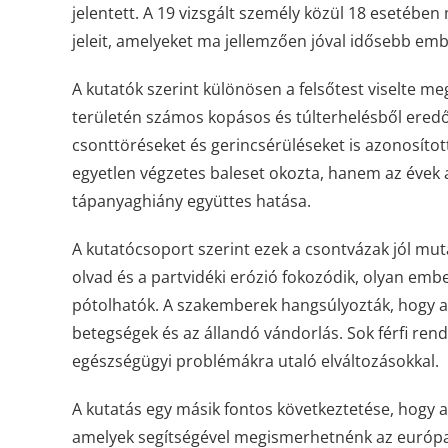
jelentett. A 19 vizsgált személy közül 18 esetében
jeleit, amelyeket ma jellemzően jóval idősebb emb
A kutatók szerint különösen a felsőtest viselte me
területén számos kopásos és túlterhelésből eredő
csonttöréseket és gerincsérüléseket is azonosítot
egyetlen végzetes baleset okozta, hanem az évek a
tápanyaghiány együttes hatása.
A kutatócsoport szerint ezek a csontvázak jól mut
olvad és a partvidéki erózió fokozódik, olyan emb
pótolhatók. A szakemberek hangsúlyozták, hogy a 
betegségek és az állandó vándorlás. Sok férfi rend
egészségügyi problémákra utaló elváltozásokkal.
A kutatás egy másik fontos következtetése, hogy 
amelyek segítségével megismerhetnénk az európai i