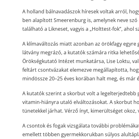
A holland bálnavadászok híresek voltak arról, hogy 
ben alapított Smeerenburg is, amelynek neve szó s
található a Likneset, vagyis a „Holttest-fok”, ahol
A klímaváltozás miatt azonban az örökfagy egyre gy
látvány megrázó, a kutatók számára ritka lehetőség
Örökségkutató Intézet munkatársa, Lise Loktu, val
feltárt csontvázakat elemezve megállapította, hog
mindössze 20–25 éves korában halt meg, és már é
A kutatók szerint a skorbut volt a legelterjedtebb
vitamin-hiányra utaló elváltozásokat. A skorbut ho
tünetekkel járhat. Vérző ínyt, kimerültséget okoz, 
A csontok és fogak vizsgálata további problémákat
emellett többen gyermekkorukban súlyos alultáplá