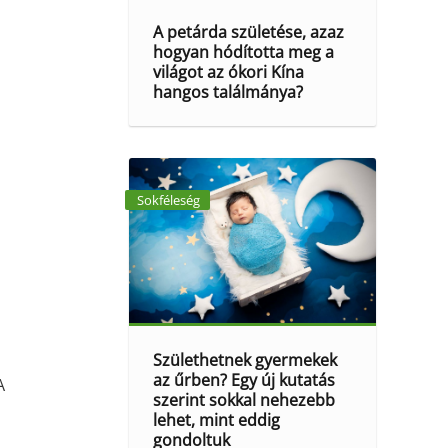
A petárda születése, azaz
hogyan hódította meg a
világot az ókori Kína
hangos találmánya?
Sokféleség
Születhetnek gyermekek
az űrben? Egy új kutatás
A
szerint sokkal nehezebb
lehet, mint eddig
gondoltuk