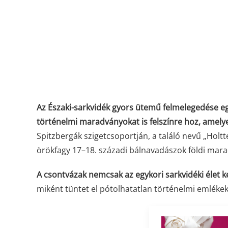
Az Északi-sarkvidék gyors ütemű felmelegedése eg
történelmi maradványokat is felszínre hoz, amely
Spitzbergák szigetcsoportján, a találó nevű „Holt
örökfagy 17–18. századi bálnavadászok földi marad
A csontvázak nemcsak az egykori sarkvidéki élet 
miként tüntet el pótolhatatlan történelmi emlékek