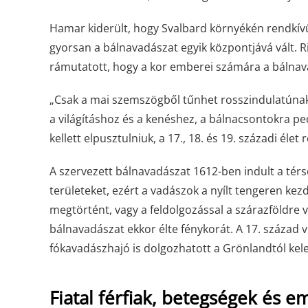
Hamar kiderült, hogy Svalbard környékén rendkív
gyorsan a bálnavadászat egyik központjává vált. 
rámutatott, hogy a kor emberei számára a bálnav
„Csak a mai szemszögből tűnhet rosszindulatúnak
a világításhoz és a kenéshez, a bálnacsontokra pe
kellett elpusztulniuk, a 17., 18. és 19. századi élet r
A szervezett bálnavadászat 1612-ben indult a tér
területeket, ezért a vadászok a nyílt tengeren ke
megtörtént, vagy a feldolgozással a szárazföldre 
bálnavadászat ekkor élte fénykorát. A 17. század
fókavadászhajó is dolgozhatott a Grönlandtól kel
Fiatal férfiak, betegségek és