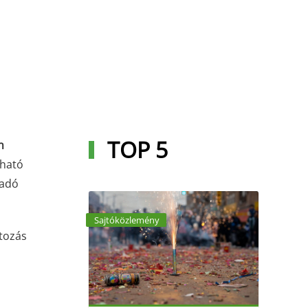
TOP 5
n
lható
vadó
Sajtóközlemény
ltozás