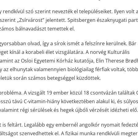
rendkívül szó szerint nevezték el településeiket. Ilyen volt 
zerint „Zsírvárost” jelentett. Spitsbergen északnyugati par
 számos bálnavadászt temettek el.
orsabban olvad, így a sírok ismét a felszínre kerülnek. Bár
et kínál a korabeli élet vizsgálatára. A norvég Kulturális
amint az Osloi Egyetemi Kórház kutatója, Elin Therese Brød
y az elhunytak valamennyien biológiailag férfiak voltak, töb
letük során számos betegséggel küzdöttek.
 probléma. A vizsgált 19 ember közül 18 csontvázán találtak 
sszú távú C-vitamin-hiány következtében alakul ki, és súlyo
valamint régi sérülések és hegek újbóli vérzését idézheti elő
 is feltárt. Legalább egy embernél angolkór nyomait fedezték
ltságot szenvedhettek el. A fizikai munka rendkívüli megter