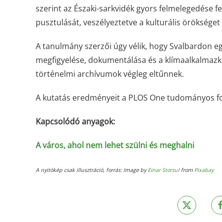
szerint az Északi-sarkvidék gyors felmelegedése f
pusztulását, veszélyeztetve a kulturális öröksége
A tanulmány szerzői úgy vélik, hogy Svalbardon eg
megfigyelése, dokumentálása és a klímaalkalmazko
történelmi archívumok végleg eltűnnek.
A kutatás eredményeit a PLOS One tudományos fol
Kapcsolódó anyagok:
A város, ahol nem lehet szülni és meghalni
A nyitókép csak illusztráció, forrás: Image by
Einar Storsul
from
Pixabay