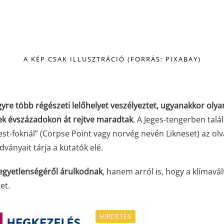
A KÉP CSAK ILLUSZTRÁCIÓ (FORRÁS: PIXABAY)
yre több régészeti lelőhelyet veszélyeztet, ugyanakkor olya
ek évszázadokon át rejtve maradtak
. A Jeges-tengerben talá
test-foknál” (Corpse Point vagy norvég nevén Likneset) az ol
ványait tárja a kutatók elé.
kegyetlenségéről árulkodnak
, hanem arról is, hogy a klímavá
et.
HIRDETÉS