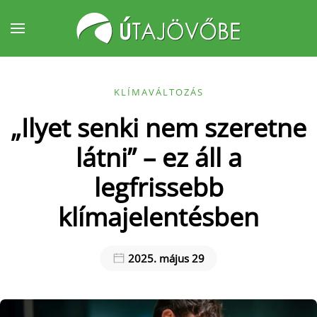
Fő tartalom átugrása
KLÍMAVÁLTOZÁS
„Ilyet senki nem szeretne
látni” – ez áll a
legfrissebb
klímajelentésben
2025. május 29