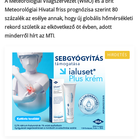
A Meteorológiai Világszervezet (WMO) és a brit
Meteorológiai Hivatal friss prognózisa szerint 80
százalék az esélye annak, hogy
új globális hőmérsékleti
rekord születik az elkövetkező öt évben
, adott
minderről hírt az MTI
.
HIRDETÉS