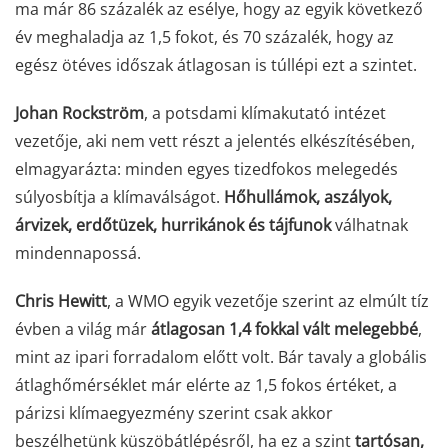
ma már 86 százalék az esélye, hogy az egyik következő
év meghaladja az 1,5 fokot, és 70 százalék, hogy az
egész ötéves időszak átlagosan is túllépi ezt a szintet.
Johan Rockström
, a potsdami klímakutató intézet
vezetője, aki nem vett részt a jelentés elkészítésében,
elmagyarázta: minden egyes tizedfokos melegedés
súlyosbítja a klímaválságot.
Hőhullámok, aszályok,
árvizek, erdőtüzek, hurrikánok és tájfunok
válhatnak
mindennapossá.
Chris Hewitt
, a WMO egyik vezetője szerint az elmúlt tíz
évben a világ már
átlagosan 1,4 fokkal vált melegebbé
,
mint az ipari forradalom előtt volt. Bár tavaly a globális
átlaghőmérséklet már elérte az 1,5 fokos értéket, a
párizsi klímaegyezmény szerint csak akkor
beszélhetünk küszöbátlépésről, ha ez a szint
tartósan,