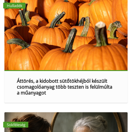
Hulladék
Áttörés, a kidobott sütőtökhéjból készült
csomagolóanyag több teszten is felülmúlta
a műanyagot
Sokféleség