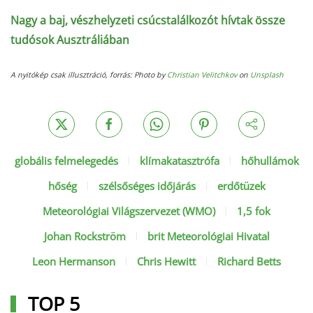
Nagy a baj, vészhelyzeti csúcstalálkozót hívtak össze
tudósok Ausztráliában
A nyitókép csak illusztráció, forrás: Photo by
Christian Velitchkov
on
Unsplash
globális felmelegedés
klímakatasztrófa
hőhullámok
hőség
szélsőséges időjárás
erdőtüzek
Meteorológiai Világszervezet (WMO)
1,5 fok
Johan Rockström
brit Meteorológiai Hivatal
Leon Hermanson
Chris Hewitt
Richard Betts
TOP 5