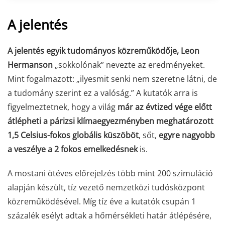
A jelentés
A jelentés egyik tudományos közreműködője, L
eon
Hermanson
„sokkolónak” nevezte az eredményeket.
Mint fogalmazott: „ilyesmit senki nem szeretne látni, de
a tudomány szerint ez a valóság.” A kutatók arra is
figyelmeztetnek, hogy a világ
már az évtized vége előtt
átlépheti a párizsi klímaegyezményben meghatározott
1,5 Celsius-fokos globális küszöböt
, sőt,
egyre nagyobb
a veszélye a 2 fokos emelkedésnek
is.
A mostani ötéves előrejelzés több mint 200 szimuláció
alapján készült, tíz vezető nemzetközi tudósközpont
közreműködésével. Míg tíz éve a kutatók csupán 1
százalék esélyt adtak a hőmérsékleti határ átlépésére,