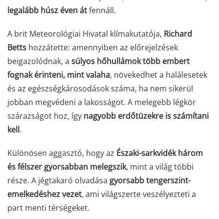
legalább húsz éven át
fennáll.
A brit Meteorológiai Hivatal klímakutatója,
Richard
Betts
hozzátette: amennyiben az előrejelzések
beigazolódnak, a
súlyos hőhullámok több embert
fognak érinteni, mint valaha
, növekedhet a halálesetek
és az egészségkárosodások száma, ha nem sikerül
jobban megvédeni a lakosságot. A melegebb légkör
szárazságot hoz, így
nagyobb erdőtüzekre is számítani
kell
.
Különösen aggasztó, hogy az
Északi-sarkvidék három
és félszer gyorsabban melegszik
, mint a világ többi
része. A jégtakaró olvadása
gyorsabb tengerszint-
emelkedéshez vezet
, ami világszerte veszélyezteti a
part menti térségeket.