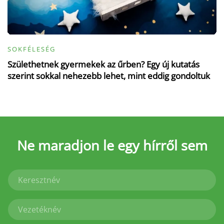
SOKFÉLESÉG
Születhetnek gyermekek az űrben? Egy új kutatás
szerint sokkal nehezebb lehet, mint eddig gondoltuk
Ne maradjon le
egy hírről sem