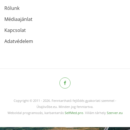
Rólunk
Médiaajánlat
Kapcsolat
Adatvédelem
Copyright © 2011
-
2026.
Fenntartható fejlődés gyakorlati szemmel -
Útajövőbe.eu. Minden jog fenntartva.
Weboldal programozás, karbantartás
SelfMed.pro
. Villám tárhely
Szerver.eu