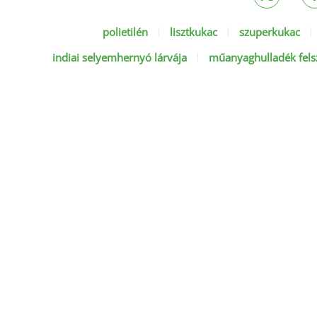
polietilén
lisztkukac
szuperkukac
indiai selyemhernyó lárvája
műanyaghulladék fel