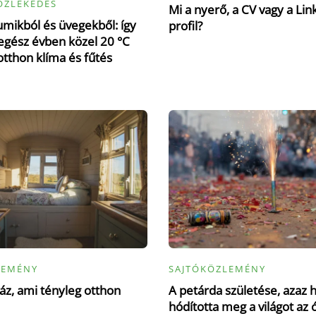
ÖZLEKEDÉS
Mi a nyerő, a CV vagy a Lin
mikból és üvegekből: így
profil?
gész évben közel 20 °C
otthon klíma és fűtés
LEMÉNY
SAJTÓKÖZLEMÉNY
z, ami tényleg otthon
A petárda születése, azaz 
hódította meg a világot az 