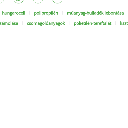
hungarocell
polipropilén
műanyag-hulladék lebontása
számolása
csomagolóanyagok
polietilén-tereftalát
lis