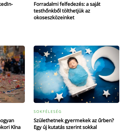
kedIn-
Forradalmi felfedezés: a saját
testhőnkből tölthetjük az
okoseszközeinket
SOKFÉLESÉG
hogyan
Születhetnek gyermekek az űrben?
ókori Kína
Egy új kutatás szerint sokkal