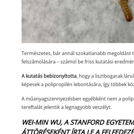
Természetes, bár annál szokatlanabb megoldást t
felszámolására – számol be friss kutatási eredm
A kutatás bebizonyította
, hogy a lisztbogarak lá
képesek a polipropilén lebontására, így többek k
A műanyagszennyezésben egyébként nem a poliprop
tereftalát jelentik a legnagyobb veszélyt.
WEI-MIN WU, A STANFORD EGYETE
ÁTTÖRÉSEKÉNT ÍRTA LE A FELFEDEZ