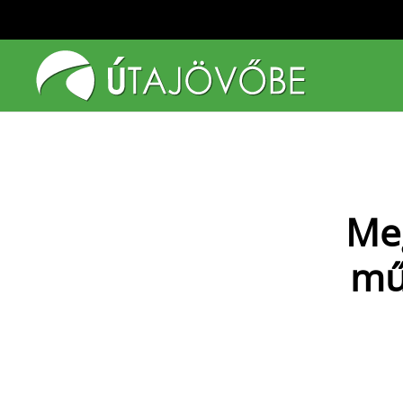
Fő tartalom átugrása
Meg
mű