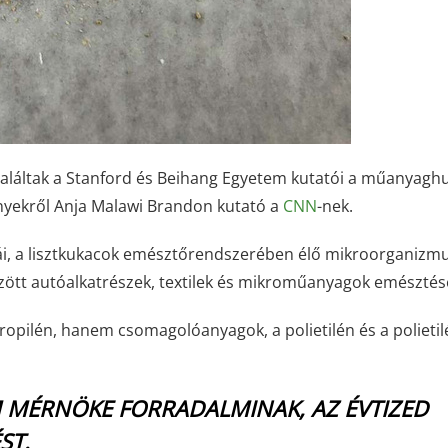
aláltak a Stanford és Beihang Egyetem kutatói a műanyaghu
ényekről Anja Malawi Brandon kutató a
CNN
-nek.
rvái, a lisztkukacok emésztőrendszerében élő mikroorganizm
özött autóalkatrészek, textilek és mikroműanyagok emésztés
ilén, hanem csomagolóanyagok, a polietilén és a polietil
M MÉRNÖKE FORRADALMINAK, AZ ÉVTIZED
ÉST.