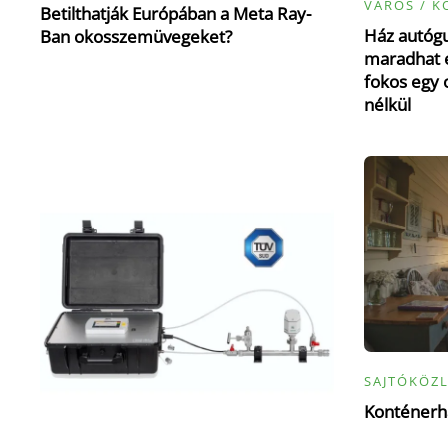
VÁROS / K
Betilthatják Európában a Meta Ray-
Ház autógu
Ban okosszemüvegeket?
maradhat e
fokos egy 
nélkül
SAJTÓKÖZ
Konténerhá