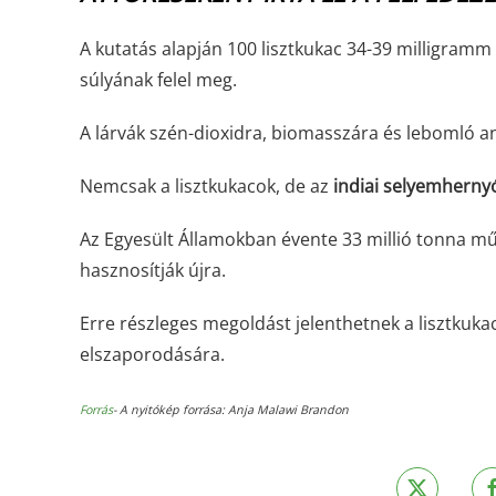
A kutatás alapján 100 lisztkukac 34-39 milligram
súlyának felel meg.
A lárvák szén-dioxidra, biomasszára és lebomló 
Nemcsak a lisztkukacok, de az
indiai selyemhernyó
Az Egyesült Államokban évente 33 millió tonna m
hasznosítják újra.
Erre részleges megoldást jelenthetnek a lisztkuka
elszaporodására.
Forrás
- A nyitókép forrása: Anja Malawi Brandon