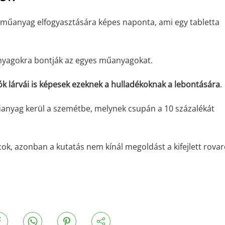
m műanyag elfogyasztására képes naponta, ami egy tabletta
anyagokra bontják az egyes műanyagokat.
k lárvái is képesek ezeknek a hulladékoknak a lebontására
.
űanyag kerül a szemétbe, melynek csupán a 10 százalékát
cok, azonban a kutatás nem kínál megoldást a kifejlett rova