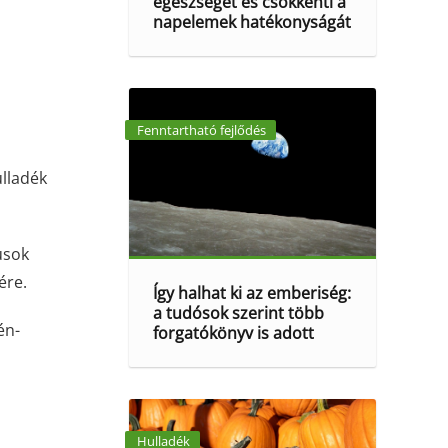
egészséget és csökkenti a
napelemek hatékonyságát
Fenntartható fejlődés
lladék
usok
ére.
Így halhat ki az emberiség:
a tudósok szerint több
én-
forgatókönyv is adott
Hulladék