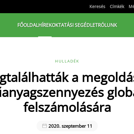
Keresés
Címkék
Mé
FŐOLDAL
HÍREK
OKTATÁSI SEGÉDLET
RÓLUNK
HULLADÉK
találhatták a megoldá
anyagszennyezés globá
felszámolására
2020. szeptember 11