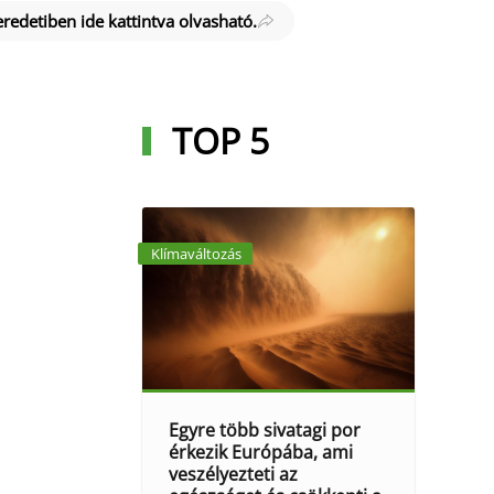
 eredetiben ide kattintva olvasható.
TOP 5
Klímaváltozás
Egyre több sivatagi por
érkezik Európába, ami
veszélyezteti az