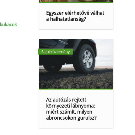
Egyszer elérhetővé válhat
a halhatatlanság?
ztkukacok
Sajtóközlemény
Az autózás rejtett
környezeti lábnyoma:
miért számít, milyen
abroncsokon gurulsz?