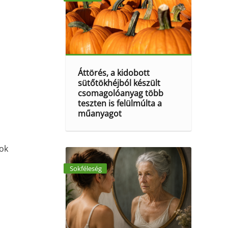
Áttörés, a kidobott
sütőtökhéjból készült
csomagolóanyag több
teszten is felülmúlta a
műanyagot
rok
Sokféleség