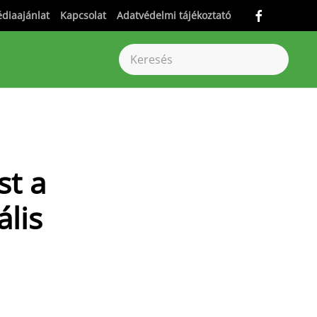
diaajánlat
Kapcsolat
Adatvédelmi tájékoztató
st a
lis