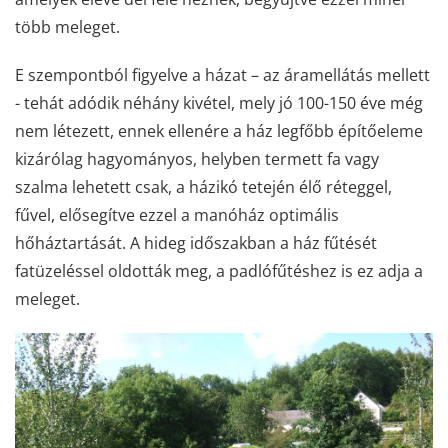
több meleget.
E szempontból figyelve a házat – az áramellátás mellett
- tehát adódik néhány kivétel, mely jó 100-150 éve még
nem létezett, ennek ellenére a ház legfőbb építőeleme
kizárólag hagyományos, helyben termett fa vagy
szalma lehetett csak, a házikó tetején élő réteggel,
fűvel, elősegítve ezzel a manóház optimális
hőháztartását. A hideg időszakban a ház fűtését
fatüzeléssel oldották meg, a padlófűtéshez is ez adja a
meleget.