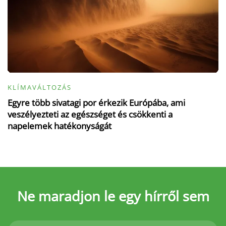
KLÍMAVÁLTOZÁS
Egyre több sivatagi por érkezik Európába, ami
veszélyezteti az egészséget és csökkenti a
napelemek hatékonyságát
Ne maradjon le
egy hírről sem