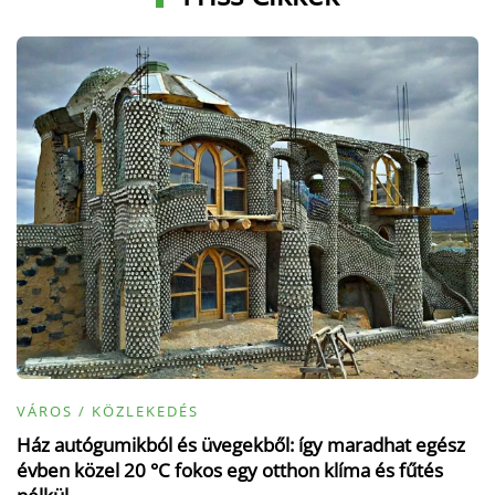
VÁROS / KÖZLEKEDÉS
Ház autógumikból és üvegekből: így maradhat egész
évben közel 20 °C fokos egy otthon klíma és fűtés