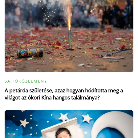
SAJTÓKÖZLEMÉNY
A petárda születése, azaz hogyan hódította meg a
világot az ókori Kína hangos találmánya?