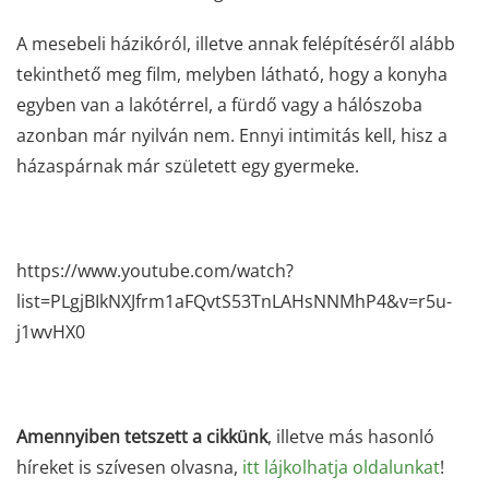
A mesebeli házikóról, illetve annak felépítéséről alább
tekinthető meg film, melyben látható, hogy a konyha
egyben van a lakótérrel, a fürdő vagy a hálószoba
azonban már nyilván nem. Ennyi intimitás kell, hisz a
házaspárnak már született egy gyermeke.
https://www.youtube.com/watch?
list=PLgjBIkNXJfrm1aFQvtS53TnLAHsNNMhP4&v=r5u-
j1wvHX0
Amennyiben tetszett a cikkünk
, illetve más hasonló
híreket is szívesen olvasna,
itt lájkolhatja oldalunkat
!