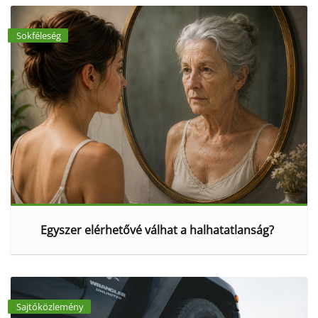
Sokféleség
Egyszer elérhetővé válhat a halhatatlanság?
Sajtóközlemény