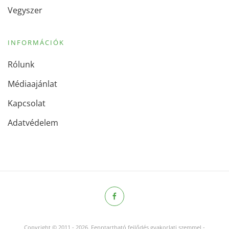
Vegyszer
INFORMÁCIÓK
Rólunk
Médiaajánlat
Kapcsolat
Adatvédelem
Copyright © 2011
-
2026.
Fenntartható fejlődés gyakorlati szemmel -