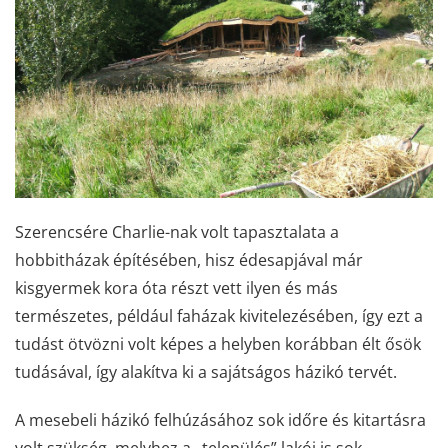
Szerencsére Charlie-nak volt tapasztalata a
hobbitházak építésében, hisz édesapjával már
kisgyermek kora óta részt vett ilyen és más
természetes, például faházak kivitelezésében, így ezt a
tudást ötvözni volt képes a helyben korábban élt ősök
tudásával, így alakítva ki a sajátságos házikó tervét.
A mesebeli házikó felhúzásához sok időre és kitartásra