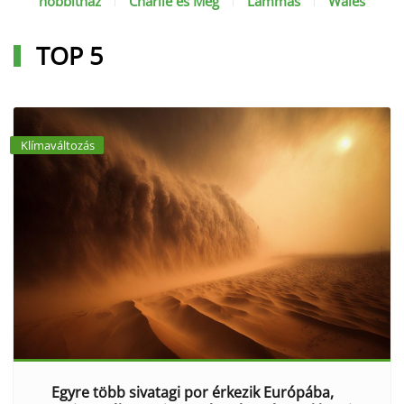
hobbitház
Charlie és Meg
Lammas
Wales
TOP 5
Klímaváltozás
Egyre több sivatagi por érkezik Európába,