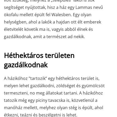
volt szükség, melyhez a „település” lakói is sok
segítséget nyújtottak, hisz a ház egy Lammas nevű
ökofalu mellett épült fel Walesben. Egy olyan
helységben, ahol a lakók a hajdan ott élt emberek
életvitelét követik ma is, vagyis abból élnek és
gazdálkodnak, amit a természet ad nekik.
Héthektáros területen
gazdálkodnak
A házikóhoz ”tartozik” egy héthektáros terület is,
melyen lehet gazdálkodni, zöldséget és gyümölcsöt
termeszteni, no meg állatokat tartani. A házikóhoz
tatozik még egy piciny tavacska is, közvetlenül a
manóház mellett, melyhez olyan stég is épült, ahol
étkezni, teázni és beszélgetni is lehet.