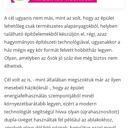
A cél ugyanis nem más, mint az volt, hogy az épület
lehetőleg csak természetes alapanyagokból, helyben
található építőelemekből készüljön el, régi, azaz
hagyományos építészeti technológiával, ugyanakkor a
ház mégis egy kör formát felvett hobbitház legyen.
Olyan, amelyben az ősök jó száz éve még biztos nem
élhettek.
Cél volt az is, - mint általában megszoktuk már az ilyen
mesebeli házikóknál -, hogy az épület
energiafelhasználás szempontjából minél
környezetbarátabb legyen, ezért a modern
technológiát segítségül hívva olyan (újrahasznosított)
dupla-üveget használtak fel például az ablakokhoz,
amelyek eleve dél felé néznek, begyűjtve ezzel minél