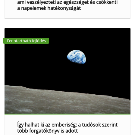
ami veszélyezteti az egészséget és csökkenti
a napelemek hatékonyságát
Fenntartható fejlődés
Így halhat ki az emberiség: a tudósok szerint
több forgatókönyv is adott