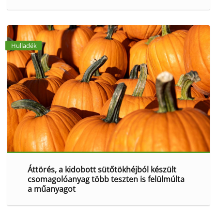
Hulladék
Áttörés, a kidobott sütőtökhéjból készült
csomagolóanyag több teszten is felülmúlta
a műanyagot